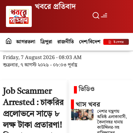
খবরে প্রতিবাদ
আগরতলা
ত্রিপুরা
রাজনীতি
দেশ/বিদেশ
পর্যটন
বিনো
ই-পেপার
Friday, 7 August 2026 - 08:03 AM
শুক্রবার, ৭ আগস্ট ২০২৬ - ০৮:০৩ পূর্বাহ্ণ
ভিডিও
Job Scammer
Arrested : চাকরির
খাস খবর
নেশার যন্ত্রণায়
প্রলোভনে সাড়ে ৮
অতিষ্ঠ এলাকাবাসী,
কৈলাসহর থানায়
লক্ষ টাকা প্রতারণা!
কাউন্সিলর-সহ
বাসিন্দাদের