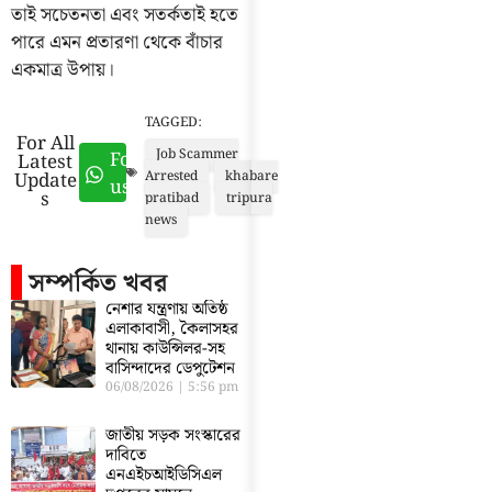
তাই সচেতনতা এবং সতর্কতাই হতে
পারে এমন প্রতারণা থেকে বাঁচার
একমাত্র উপায়।
TAGGED:
For All
Job Scammer
Follow
Latest
Update
Arrested
khabare
us
s
pratibad
tripura
news
সম্পর্কিত খবর
নেশার যন্ত্রণায় অতিষ্ঠ
এলাকাবাসী, কৈলাসহর
থানায় কাউন্সিলর-সহ
বাসিন্দাদের ডেপুটেশন
06/08/2026
5:56 pm
জাতীয় সড়ক সংস্কারের
দাবিতে
এনএইচআইডিসিএল