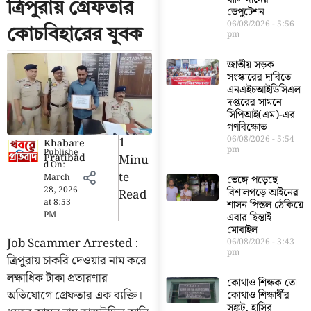
ত্রিপুরায় গ্রেফতার
ডেপুটেশন
06/08/2026
5:56
কোচবিহারের যুবক
pm
জাতীয় সড়ক
সংস্কারের দাবিতে
এনএইচআইডিসিএল
দপ্তরের সামনে
সিপিআই(এম)-এর
গণবিক্ষোভ
06/08/2026
5:54
1
Khabare
pm
Publishe
Pratibad
Minu
d On:
Te
March
ভেঙ্গে পড়েছে
28, 2026
বিশালগড়ে আইনের
Read
at
8:53
শাসন পিস্তল ঠেকিয়ে
PM
এবার ছিন্তাই
মোবাইল
Job Scammer Arrested :
06/08/2026
3:43
pm
ত্রিপুরায় চাকরি দেওয়ার নাম করে
লক্ষাধিক টাকা প্রতারণার
কোথাও শিক্ষক তো
অভিযোগে গ্রেফতার এক ব্যক্তি।
কোথাও শিক্ষার্থীর
সঙ্কট, হাসির