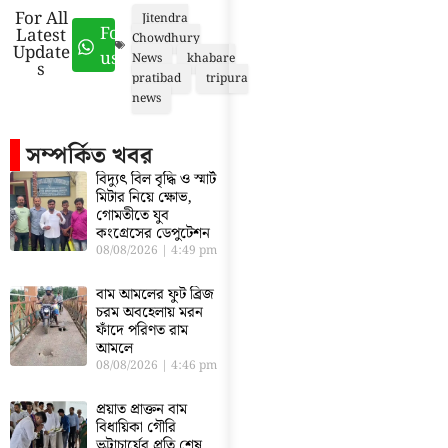
For All
Jitendra
Follow
Latest
Chowdhury
Update
us
News
khabare
s
pratibad
tripura
news
সম্পর্কিত খবর
বিদ্যুৎ বিল বৃদ্ধি ও স্মার্ট
মিটার নিয়ে ক্ষোভ,
গোমতীতে যুব
কংগ্রেসের ডেপুটেশন
08/08/2026
4:49 pm
বাম আমলের ফুট ব্রিজ
চরম অবহেলায় মরন
ফাঁদে পরিণত রাম
আমলে
08/08/2026
4:46 pm
প্রয়াত প্রাক্তন বাম
বিধায়িকা গৌরি
ভট্টাচার্যের প্রতি শেষ