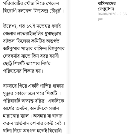
পরিবারটির খোঁজ নিতে গেলেন
বাসিন্দাদের
ডেপুটেশন
বিরোধী দলনেতা জিতেন্দ্র চৌধুরী।
06/08/2026
5:56
pm
উল্লেখ্য, গত ১৭ ই নভেম্বর ধলাই
জেলার লংতরাইভ্যলির ধুমাছড়ায়,
বটতলা ভিলেজ কমিটির অন্তর্গত
অষ্টকুমার পাড়ার বাসিন্দা বিশ্বকুমার
দেববর্মার সাড়ে তিন বছর বয়সী
ছোট্ট শিশুটি ভাগ্যের নির্মম
পরিহাসের শিকার হয়।
বাজারে গিয়ে একটি গাড়ির ধাক্কায়
মৃত্যুর কোলে ঢলে পরে শিশুটি ।
পরিবারটি অত্যন্ত দরিদ্র। একদিকে
অর্থের অনটন, অন্যদিকে সন্তান
হারানোর জ্বালা। অসহায় মা বাবার
করুন আর্তনাদ শোনার কেউ নেই ।
ঘটনা নিয়ে অবগত হতেই বিরোধী