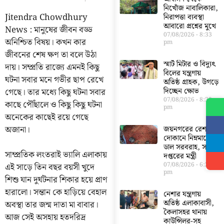
নিখোঁজ নাবালিকারা,
Jitendra Chowdhury
নিরাপত্তা ব্যবস্থা
আবারো প্রশ্নের মুখে
News : মানুষের জীবন বড্ড
07/08/2026
8:33
অনিশ্চিত বিষয়। কখন কার
pm
জীবনের শেষ ক্ষণ তা বলে উঠা
স্মার্ট মিটার ও বিদ্যুৎ
দায়। সম্প্রতি রাজ্যে এমনই কিছু
বিলের যন্ত্রণায়
ঘটনা সবার মনে গভীর ছাপ রেখে
অতিষ্ঠ গ্রাহক, উগড়ে
গেছে। তার মধ্যে কিছু ঘটনা সবার
দিচ্ছেন ক্ষোভ
07/08/2026
8:30
কাছে পৌঁছালে ও কিছু কিছু ঘটনা
pm
অনেকের কাছেই রয়ে গেছে
অজানা।
জয়নগরের রেশন
দোকানে নিম্নমানের
ডাল সরবরাহ, সরব
সাম্প্রতিক লংতরাই ভ্যালি এলাকায়
দপ্তরের মন্ত্রী
07/08/2026
6:23
এই সাড়ে তিন বছর বয়সী খুদে
pm
শিশু যান দুর্ঘটনার শিকার হয়ে প্রাণ
হারালো। সন্তান কে হাড়িয়ে বেহাল
নেশার যন্ত্রণায়
অতিষ্ঠ এলাকাবাসী,
অবস্থা তার জন্ম দাতা মা বাবার।
কৈলাসহর থানায়
আজ সেই অসহায় হতদরিদ্র
কাউন্সিলর-সহ