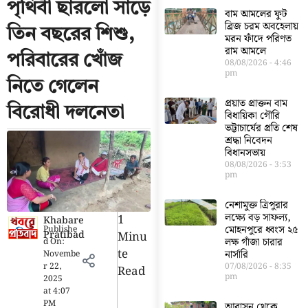
পৃথিবী ছারলো সাড়ে
বাম আমলের ফুট
ব্রিজ চরম অবহেলায়
তিন বছরের শিশু,
মরন ফাঁদে পরিণত
রাম আমলে
পরিবারের খোঁজ
08/08/2026
4:46
pm
নিতে গেলেন
প্রয়াত প্রাক্তন বাম
বিরোধী দলনেতা
বিধায়িকা গৌরি
ভট্টাচার্যের প্রতি শেষ
শ্রদ্ধা নিবেদন
বিধানসভায়
08/08/2026
3:53
pm
নেশামুক্ত ত্রিপুরার
লক্ষ্যে বড় সাফল্য,
1
Khabare
মোহনপুরে ধ্বংস ২৫
Publishe
Pratibad
Minu
লক্ষ গাঁজা চারার
d On:
Te
নার্সারি
Novembe
r 22,
07/08/2026
8:35
Read
pm
2025
at
4:07
PM
আবাসন থেকে