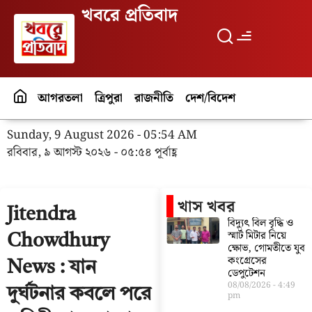
খবরে প্রতিবাদ
আগরতলা
ত্রিপুরা
রাজনীতি
দেশ/বিদেশ
পর্যটন
বিনো
Sunday, 9 August 2026 - 05:54 AM
রবিবার, ৯ আগস্ট ২০২৬ - ০৫:৫৪ পূর্বাহ্ণ
খাস খবর
Jitendra
বিদ্যুৎ বিল বৃদ্ধি ও
স্মার্ট মিটার নিয়ে
Chowdhury
ক্ষোভ, গোমতীতে যুব
কংগ্রেসের
News : যান
ডেপুটেশন
08/08/2026
4:49
দুর্ঘটনার কবলে পরে
pm