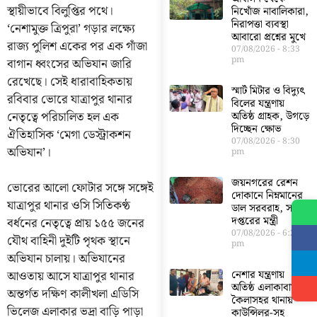
স্থায়ীভাবে বিলুপ্তির পথে।
নিখোঁজ নাবালিকারা,
নিরাপত্তা ব্যবস্থা
‘নেশামুক্ত ত্রিপুরা’ গড়ার লক্ষ্যে
আবারো প্রশ্নের মুখে
রাজ্য পুলিশ একের পর এক গাঁজা
07/08/2026
8:33
pm
বাগান ধ্বংসের অভিযান জারি
রেখেছে। সেই ধারাবাহিকতায়
স্মার্ট মিটার ও বিদ্যুৎ
রবিবার ভোরে যাত্রাপুর থানার
বিলের যন্ত্রণায়
নেতৃত্বে পরিচালিত হল এক
অতিষ্ঠ গ্রাহক, উগড়ে
দিচ্ছেন ক্ষোভ
ঐতিহাসিক ‘মেগা ডেস্ট্রাকশন
07/08/2026
8:30
অভিযান’।
pm
জয়নগরের রেশন
ভোরের আলো ফোটার সঙ্গে সঙ্গেই
দোকানে নিম্নমানের
যাত্রাপুর থানার ওসি সিতিকণ্ঠ
ডাল সরবরাহ, সরব
দপ্তরের মন্ত্রী
বর্ধনের নেতৃত্বে প্রায় ১৫৫ জনের
07/08/2026
6:23
যৌথ বাহিনী দুইটি পৃথক স্থানে
pm
অভিযান চালায়। অভিযানের
নেশার যন্ত্রণায়
আওতায় আসে যাত্রাপুর থানার
অতিষ্ঠ এলাকাবাসী,
অন্তর্গত দক্ষিণ কালীখলা এডিসি
কৈলাসহর থানায়
ভিলেজ এলাকার ভদ্রা বাড়ি পাড়া
কাউন্সিলর-সহ