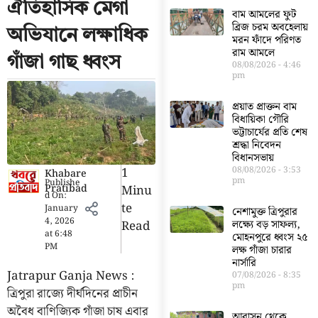
ঐতিহাসিক মেগা
বাম আমলের ফুট
ব্রিজ চরম অবহেলায়
অভিযানে লক্ষাধিক
মরন ফাঁদে পরিণত
রাম আমলে
গাঁজা গাছ ধ্বংস
08/08/2026
4:46
pm
প্রয়াত প্রাক্তন বাম
বিধায়িকা গৌরি
ভট্টাচার্যের প্রতি শেষ
শ্রদ্ধা নিবেদন
বিধানসভায়
1
08/08/2026
3:53
Khabare
pm
Publishe
Pratibad
Minu
d On:
Te
January
নেশামুক্ত ত্রিপুরার
4, 2026
Read
লক্ষ্যে বড় সাফল্য,
at
6:48
মোহনপুরে ধ্বংস ২৫
PM
লক্ষ গাঁজা চারার
নার্সারি
Jatrapur Ganja News :
07/08/2026
8:35
pm
ত্রিপুরা রাজ্যে দীর্ঘদিনের প্রাচীন
অবৈধ বাণিজ্যিক গাঁজা চাষ এবার
আবাসন থেকে