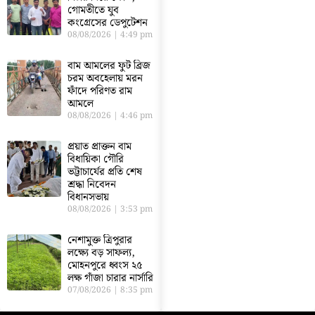
গোমতীতে যুব
কংগ্রেসের ডেপুটেশন
08/08/2026
4:49 pm
বাম আমলের ফুট ব্রিজ
চরম অবহেলায় মরন
ফাঁদে পরিণত রাম
আমলে
08/08/2026
4:46 pm
প্রয়াত প্রাক্তন বাম
বিধায়িকা গৌরি
ভট্টাচার্যের প্রতি শেষ
শ্রদ্ধা নিবেদন
বিধানসভায়
08/08/2026
3:53 pm
নেশামুক্ত ত্রিপুরার
লক্ষ্যে বড় সাফল্য,
মোহনপুরে ধ্বংস ২৫
লক্ষ গাঁজা চারার নার্সারি
07/08/2026
8:35 pm