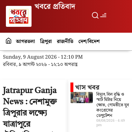
খবরে প্রতিবাদ
আগরতলা
ত্রিপুরা
রাজনীতি
দেশ/বিদেশ
পর্যটন
বিনো
Sunday, 9 August 2026 - 12:10 PM
রবিবার, ৯ আগস্ট ২০২৬ - ১২:১০ অপরাহ্ণ
খাস খবর
Jatrapur Ganja
বিদ্যুৎ বিল বৃদ্ধি ও
স্মার্ট মিটার নিয়ে
News : নেশামুক্ত
ক্ষোভ, গোমতীতে যুব
কংগ্রেসের
ত্রিপুরার লক্ষ্যে
ডেপুটেশন
08/08/2026
4:49
যাত্রাপুরে
pm