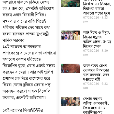
অপরাধে হাজতে ঢুকিয়ে দেওয়া
নিখোঁজ নাবালিকারা,
হল ৪ জন কে, এমনটাই অভিযোগ
নিরাপত্তা ব্যবস্থা
আবারো প্রশ্নের মুখে
করছে এবার বিরোধী শিবির।
07/08/2026
8:33
মঙ্গলবার তাদের বাড়ি গিয়েই
pm
পরিবার পরিজন দের সাথে কথা
স্মার্ট মিটার ও বিদ্যুৎ
বলেন রাজ্যের প্রাক্তন মুখ্যমন্ত্রী
বিলের যন্ত্রণায়
মানিক সরকার।
অতিষ্ঠ গ্রাহক, উগড়ে
১০ই নভেম্বর আগরতলার
দিচ্ছেন ক্ষোভ
07/08/2026
8:30
প্রাণকেন্দ্রে বামেদের সাড়া জাগানো
pm
সমাবেশ কম্পন ধরিয়েছে
বিজেপির বুকে,এবার এমনই মন্তব্য
জয়নগরের রেশন
দোকানে নিম্নমানের
করছেন বামেরা । আর তাই পুলিশ
ডাল সরবরাহ, সরব
প্রশাসন কে দিয়ে বামেদের ঘরে
দপ্তরের মন্ত্রী
কিংবা জেলে ঢুকিয়ে দেবার পন্থা
07/08/2026
6:23
pm
অবলম্বন করলো শাসক বিজেপি
সরকার, এমনটাই অভিযোগ।
নেশার যন্ত্রণায়
অতিষ্ঠ এলাকাবাসী,
কৈলাসহর থানায়
১০ই নভেম্বর সিআইটিইউর
কাউন্সিলর-সহ