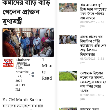
কর্মীদের বাড়ি বাড়ি
বাম আমলের ফুট
ব্রিজ চরম অবহেলায়
গেলেন প্রাক্তন
মরন ফাঁদে পরিণত
রাম আমলে
মুখ্যমন্ত্রী
08/08/2026
4:46
pm
প্রয়াত প্রাক্তন বাম
বিধায়িকা গৌরি
ভট্টাচার্যের প্রতি শেষ
শ্রদ্ধা নিবেদন
বিধানসভায়
1
08/08/2026
3:53
Khabare
pm
Publishe
Pratibad
Minu
d On:
Te
Novembe
নেশামুক্ত ত্রিপুরার
r 25,
Read
লক্ষ্যে বড় সাফল্য,
2025
মোহনপুরে ধ্বংস ২৫
at
9:19
লক্ষ গাঁজা চারার
PM
নার্সারি
07/08/2026
8:35
Ex CM Manik Sarkar :
pm
বামেদের সমাবেশে যাওয়ার
আবাসন থেকে