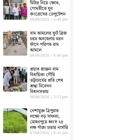
মিটার নিয়ে ক্ষোভ,
গোমতীতে যুব
কংগ্রেসের ডেপুটেশন
08/08/2026
4:49 pm
বাম আমলের ফুট ব্রিজ
চরম অবহেলায় মরন
ফাঁদে পরিণত রাম
আমলে
08/08/2026
4:46 pm
প্রয়াত প্রাক্তন বাম
বিধায়িকা গৌরি
ভট্টাচার্যের প্রতি শেষ
শ্রদ্ধা নিবেদন
বিধানসভায়
08/08/2026
3:53 pm
নেশামুক্ত ত্রিপুরার
লক্ষ্যে বড় সাফল্য,
মোহনপুরে ধ্বংস ২৫
লক্ষ গাঁজা চারার নার্সারি
07/08/2026
8:35 pm