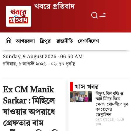
খবরে প্রতিবাদ
আগরতলা
ত্রিপুরা
রাজনীতি
দেশ/বিদেশ
পর্যটন
বিনো
Sunday, 9 August 2026 - 06:50 AM
রবিবার, ৯ আগস্ট ২০২৬ - ০৬:৫০ পূর্বাহ্ণ
খাস খবর
Ex CM Manik
বিদ্যুৎ বিল বৃদ্ধি ও
স্মার্ট মিটার নিয়ে
Sarkar : মিছিলে
ক্ষোভ, গোমতীতে যুব
কংগ্রেসের
যাওয়ার অপরাধে
ডেপুটেশন
08/08/2026
4:49
গ্রেফতার বাম
pm