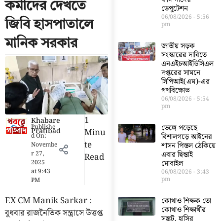
কর্মীদের দেখতে
ডেপুটেশন
06/08/2026
5:56
জিবি হাসপাতালে
pm
মানিক সরকার
জাতীয় সড়ক
সংস্কারের দাবিতে
এনএইচআইডিসিএল
দপ্তরের সামনে
সিপিআই(এম)-এর
গণবিক্ষোভ
06/08/2026
5:54
pm
1
Khabare
Publishe
ভেঙ্গে পড়েছে
Pratibad
Minu
d On:
বিশালগড়ে আইনের
Te
Novembe
শাসন পিস্তল ঠেকিয়ে
r 27,
এবার ছিন্তাই
Read
2025
মোবাইল
at
9:43
06/08/2026
3:43
pm
PM
EX CM Manik Sarkar :
কোথাও শিক্ষক তো
কোথাও শিক্ষার্থীর
বুধবার রাজনৈতিক সন্ত্রাসে উত্তপ্ত
সঙ্কট, হাসির