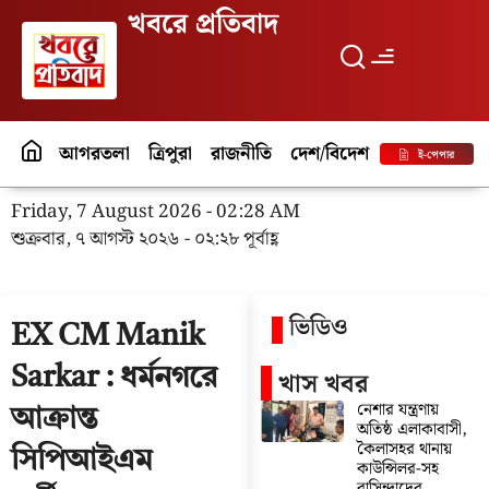
খবরে প্রতিবাদ
আগরতলা
ত্রিপুরা
রাজনীতি
দেশ/বিদেশ
পর্যটন
বিনো
ই-পেপার
Friday, 7 August 2026 - 02:28 AM
শুক্রবার, ৭ আগস্ট ২০২৬ - ০২:২৮ পূর্বাহ্ণ
ভিডিও
EX CM Manik
Sarkar : ধর্মনগরে
খাস খবর
নেশার যন্ত্রণায়
আক্রান্ত
অতিষ্ঠ এলাকাবাসী,
কৈলাসহর থানায়
সিপিআইএম
কাউন্সিলর-সহ
বাসিন্দাদের