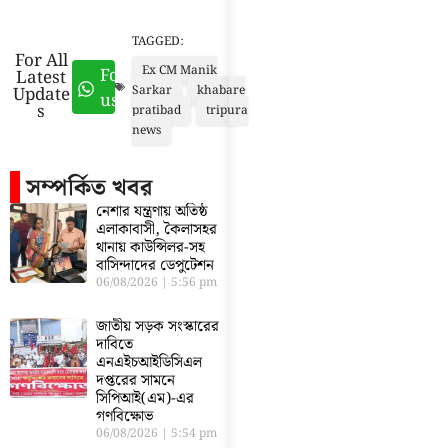
TAGGED:
For All
Ex CM Manik
Follow
Latest
Update
Sarkar
khabare
us
s
pratibad
tripura
news
সম্পর্কিত খবর
নেশার যন্ত্রণায় অতিষ্ঠ
এলাকাবাসী, কৈলাসহর
থানায় কাউন্সিলর-সহ
বাসিন্দাদের ডেপুটেশন
06/08/2026
5:56 pm
জাতীয় সড়ক সংস্কারের
দাবিতে
এনএইচআইডিসিএল
দপ্তরের সামনে
সিপিআই(এম)-এর
গণবিক্ষোভ
06/08/2026
5:54 pm