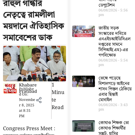
রাহুল গান্ধীর
ডেপুটেশন
06/08/2026
5:56
নেতৃত্বে রামলীলা
pm
ময়দানে ঐতিহাসিক
জাতীয় সড়ক
সংস্কারের দাবিতে
সমাবেশের ডাক
এনএইচআইডিসিএল
দপ্তরের সামনে
সিপিআই(এম)-এর
গণবিক্ষোভ
06/08/2026
5:54
pm
ভেঙ্গে পড়েছে
বিশালগড়ে আইনের
1
Khabare
শাসন পিস্তল ঠেকিয়ে
Publishe
Pratibad
Minu
এবার ছিন্তাই
d On:
Te
মোবাইল
Novembe
06/08/2026
3:43
r 8, 2025
Read
pm
at
8:31
PM
কোথাও শিক্ষক তো
Congress Press Meet :
কোথাও শিক্ষার্থীর
সঙ্কট, হাসির