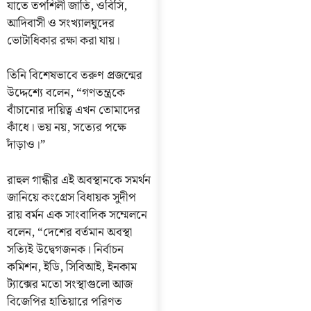
যাতে তপশিলী জাতি, ওবিসি,
আদিবাসী ও সংখ্যালঘুদের
ভোটাধিকার রক্ষা করা যায়।
তিনি বিশেষভাবে তরুণ প্রজন্মের
উদ্দেশ্যে বলেন, “গণতন্ত্রকে
বাঁচানোর দায়িত্ব এখন তোমাদের
কাঁধে। ভয় নয়, সত্যের পক্ষে
দাঁড়াও।”
রাহুল গান্ধীর এই অবস্থানকে সমর্থন
জানিয়ে কংগ্রেস বিধায়ক সুদীপ
রায় বর্মন এক সাংবাদিক সম্মেলনে
বলেন, “দেশের বর্তমান অবস্থা
সত্যিই উদ্বেগজনক। নির্বাচন
কমিশন, ইডি, সিবিআই, ইনকাম
ট্যাক্সের মতো সংস্থাগুলো আজ
বিজেপির হাতিয়ারে পরিণত