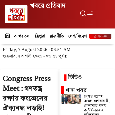
খবরে প্রতিবাদ
আগরতলা
ত্রিপুরা
রাজনীতি
দেশ/বিদেশ
পর্যটন
বিনো
ই-পেপার
Friday, 7 August 2026 - 06:51 AM
শুক্রবার, ৭ আগস্ট ২০২৬ - ০৬:৫১ পূর্বাহ্ণ
ভিডিও
Congress Press
Meet : গণতন্ত্র
খাস খবর
নেশার যন্ত্রণায়
রক্ষায় কংগ্রেসের
অতিষ্ঠ এলাকাবাসী,
কৈলাসহর থানায়
ঐক্যবদ্ধ লড়াই!
কাউন্সিলর-সহ
বাসিন্দাদের