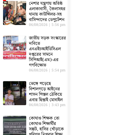
নেশার যন্ত্রণায় অতিষ্ঠ
এলাকাবাসী, কৈলাসহর
থানায় কাউন্সিলর-সহ
বাসিন্দাদের ডেপুটেশন
06/08/2026
5:56 pm
জাতীয় সড়ক সংস্কারের
দাবিতে
এনএইচআইডিসিএল
দপ্তরের সামনে
সিপিআই(এম)-এর
গণবিক্ষোভ
06/08/2026
5:54 pm
ভেঙ্গে পড়েছে
বিশালগড়ে আইনের
শাসন পিস্তল ঠেকিয়ে
এবার ছিন্তাই মোবাইল
06/08/2026
3:43 pm
কোথাও শিক্ষক তো
কোথাও শিক্ষার্থীর
সঙ্কট, হাসির খোঁড়াকে
পরিণত ত্রিপুরার শিক্ষা