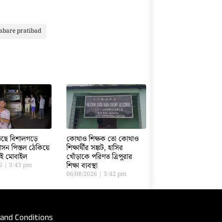
abare pratibad
ড়েছে বিশালগড়ে
কোথাও শিক্ষক তো কোথাও
সন পিস্তল ঠেকিয়ে
শিক্ষার্থীর সঙ্কট, হাসির
তাই মোবাইল
খোঁড়াকে পরিণত ত্রিপুরার
শিক্ষা ব্যবস্থা
26
3:43 pm
06/08/2026
3:42 pm
and Conditions