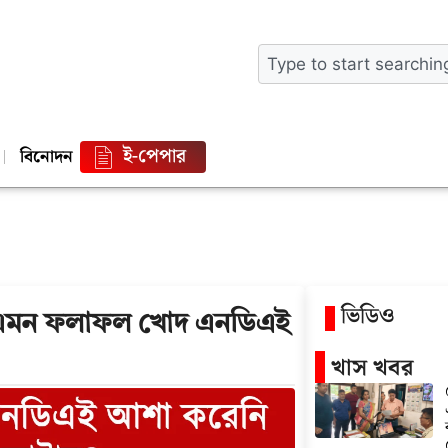
ই-পেপার
বিনোদন
ভিডিও
র এমন ফলাফল খোদ এনডিএই
খাস খবর