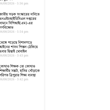
06/08/2026
5:56 pm
জাতীয় সড়ক সংস্কারের দাবিতে
এনএইচআইডিসিএল দপ্তরের
সামনে সিপিআই(এম)-এর
গণবিক্ষোভ
06/08/2026
5:54 pm
ভেঙ্গে পড়েছে বিশালগড়ে
আইনের শাসন পিস্তল ঠেকিয়ে
এবার ছিন্তাই মোবাইল
06/08/2026
3:43 pm
কোথাও শিক্ষক তো কোথাও
শিক্ষার্থীর সঙ্কট, হাসির খোঁড়াকে
পরিণত ত্রিপুরার শিক্ষা ব্যবস্থা
06/08/2026
3:42 pm