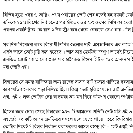
আর যদি এই তথ্য সঠিক হয় তাহলে পূর্বে দেওয়া ৭ কোটি ৪২ লক্ষ তথ্যের ভি
বিভিন্ন সূত্রে খবর ৬ তারিখ প্রথম পর্যায়ের ভোট শেষ হতেই বহু ব্যালট ভ
এদিকে ১১ তারিখের নির্বাচনের পর ইভিএম এর স্ট্রং রুমের সিসি ক্যামেরা 
পরপর একটি ট্রাক কে রাত ২ টায় স্ট্রং রুম থেকে বেরুতে দেখা যায় খাল
সব দিক বিবেচনা করে বিরোধী শিবির গুলোর দাবী এসআইআর এর নামে ব
একই ভাবে ভোট চুরি করা হয়েছে । আর তার ক্রেডিট সম্পূর্ণ ভাবেই নিয়ে
এনডিএ জোট কে তাদের প্রত্যাশার চাইতেও দ্বিগুণ সিট লাভের আনন্দ প
মহা জোট এর।
বিহারের যে সমস্ত বাসিন্দারা অন্য রাজ্যে ব্যবসা বাণিজ্যের খাতিরে ব
আরযেডির সরকার গড়া নিশ্চিত ছিল। কিন্তু ভোট চুরি হয়েছে। তাই এনডিএ
প্রশ্ন, এই ৩ লক্ষ ভোটার দের আচমকা আগমন নিয়ে কমিশন কোনো স্পষ্টী
হিসেব করে দেখা গেছে বিহারের ২৪৩ টি আসনের প্রতিটি তেই যদি এই 
সহজেই সব কটি আসন এনডিএর দখলে চলে যেতে পারে। তবে কি বিহার 
ভোটার দিয়েই ? বিহার নির্বাচন ফলাফলের আসল রহস্য কি – সেই প্রশ্নই নি