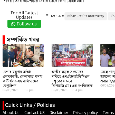
শিবির। তবে কমিশন্তার জবাব দেবে কিনা সেটাই প্রশ্ন।
For All Latest
Bihar Result Controversy
kh
TAGGED:
Updates
Follow us
সম্পর্কিত খবর
নেশার যন্ত্রণায় অতিষ্ঠ
জাতীয় সড়ক সংস্কারের
ভেঙ্গে প
এলাকাবাসী, কৈলাসহর থানায়
দাবিতে এনএইচআইডিসিএল
আইনের শা
কাউন্সিলর-সহ বাসিন্দাদের
দপ্তরের সামনে
এবার ছিন্
ডেপুটেশন
সিপিআই(এম)-এর গণবিক্ষোভ
06/08/20
06/08/2026
5:56 pm
06/08/2026
5:54 pm
Quick Links / Policies
About Us
Contact US
Disclaimer
Privacy policy
Terms 