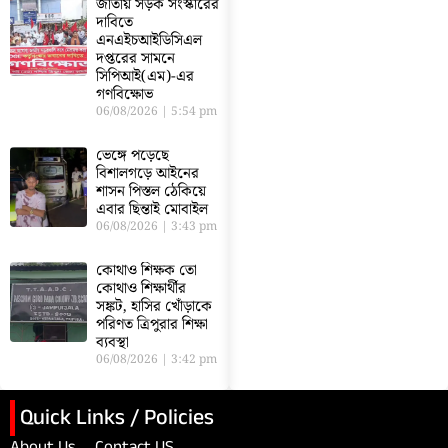
জাতীয় সড়ক সংস্কারের
দাবিতে
এনএইচআইডিসিএল
দপ্তরের সামনে
সিপিআই(এম)-এর
গণবিক্ষোভ
06/08/2026
5:54 pm
ভেঙ্গে পড়েছে
বিশালগড়ে আইনের
শাসন পিস্তল ঠেকিয়ে
এবার ছিন্তাই মোবাইল
06/08/2026
3:43 pm
কোথাও শিক্ষক তো
কোথাও শিক্ষার্থীর
সঙ্কট, হাসির খোঁড়াকে
পরিণত ত্রিপুরার শিক্ষা
ব্যবস্থা
06/08/2026
3:42 pm
Quick Links / Policies