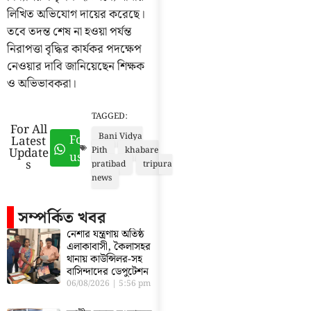
লিখিত অভিযোগ দায়ের করেছে।
তবে তদন্ত শেষ না হওয়া পর্যন্ত
নিরাপত্তা বৃদ্ধির কার্যকর পদক্ষেপ
নেওয়ার দাবি জানিয়েছেন শিক্ষক
ও অভিভাবকরা।
TAGGED:
For All
Bani Vidya
Follow
Latest
Update
Pith
khabare
us
s
pratibad
tripura
news
সম্পর্কিত খবর
নেশার যন্ত্রণায় অতিষ্ঠ
এলাকাবাসী, কৈলাসহর
থানায় কাউন্সিলর-সহ
বাসিন্দাদের ডেপুটেশন
06/08/2026
5:56 pm