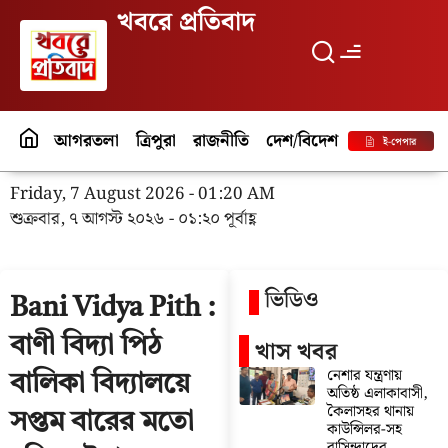
খবরে প্রতিবাদ
আগরতলা
ত্রিপুরা
রাজনীতি
দেশ/বিদেশ
পর্যটন
বিনো
ই-পেপার
Friday, 7 August 2026 - 01:20 AM
শুক্রবার, ৭ আগস্ট ২০২৬ - ০১:২০ পূর্বাহ্ণ
ভিডিও
Bani Vidya Pith :
বাণী বিদ্যা পিঠ
খাস খবর
নেশার যন্ত্রণায়
বালিকা বিদ্যালয়ে
অতিষ্ঠ এলাকাবাসী,
কৈলাসহর থানায়
সপ্তম বারের মতো
কাউন্সিলর-সহ
বাসিন্দাদের