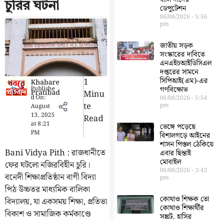
চুরির ঘটনা
ডেপুটেশন
06/08/2026
5:56
pm
জাতীয় সড়ক
সংস্কারের দাবিতে
এনএইচআইডিসিএল
দপ্তরের সামনে
1
সিপিআই(এম)-এর
Khabare
Publishe
গণবিক্ষোভ
Pratibad
Minu
d On:
06/08/2026
5:54
Te
pm
August
13, 2025
Read
at
8:21
ভেঙ্গে পড়েছে
PM
বিশালগড়ে আইনের
শাসন পিস্তল ঠেকিয়ে
Bani Vidya Pith : রাজধানীতে
এবার ছিন্তাই
মোবাইল
ফের ঘটলো নজিরবিহীন চুরি।
06/08/2026
3:43
বনেদী শিক্ষাপ্রতিষ্ঠান বাণী বিদ্যা
pm
পিঠ উচ্চতর মাধ্যমিক বালিকা
কোথাও শিক্ষক তো
বিদ্যালয়, যা একসময় শিক্ষা, প্রতিভা
কোথাও শিক্ষার্থীর
বিকাশ ও সামাজিক কর্মকাণ্ডে
সঙ্কট, হাসির