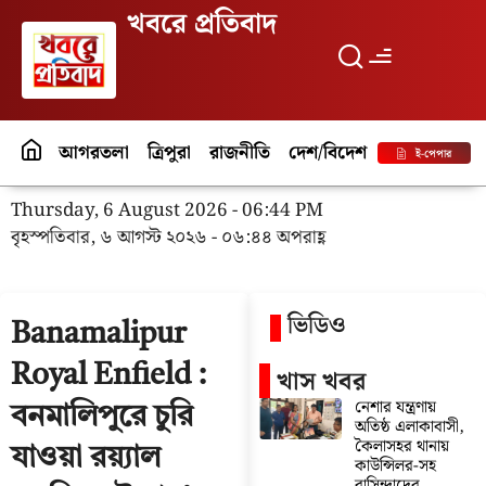
খবরে প্রতিবাদ
আগরতলা
ত্রিপুরা
রাজনীতি
দেশ/বিদেশ
পর্যটন
বিনো
ই-পেপার
Thursday, 6 August 2026 - 06:44 PM
বৃহস্পতিবার, ৬ আগস্ট ২০২৬ - ০৬:৪৪ অপরাহ্ণ
ভিডিও
Banamalipur
Royal Enfield :
খাস খবর
নেশার যন্ত্রণায়
বনমালিপুরে চুরি
অতিষ্ঠ এলাকাবাসী,
কৈলাসহর থানায়
যাওয়া রয়্যাল
কাউন্সিলর-সহ
বাসিন্দাদের