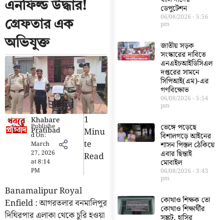
এনফিল্ড উদ্ধার!
ডেপুটেশন
06/08/2026
5:56
গ্রেফতার এক
pm
অভিযুক্ত
জাতীয় সড়ক
সংস্কারের দাবিতে
এনএইচআইডিসিএল
দপ্তরের সামনে
সিপিআই(এম)-এর
গণবিক্ষোভ
06/08/2026
5:54
pm
1
Khabare
Publishe
ভেঙ্গে পড়েছে
Pratibad
Minu
d On:
বিশালগড়ে আইনের
Te
March
শাসন পিস্তল ঠেকিয়ে
27, 2026
এবার ছিন্তাই
Read
at
8:14
মোবাইল
PM
06/08/2026
3:43
pm
Banamalipur Royal
কোথাও শিক্ষক তো
Enfield : আগরতলার বনমালিপুর
কোথাও শিক্ষার্থীর
দিঘিরপার এলাকা থেকে চুরি হওয়া
সঙ্কট, হাসির