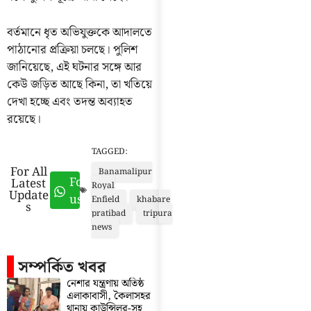
বর্তমানে ধৃত অভিযুক্তকে আদালতে
পাঠানোর প্রক্রিয়া চলছে। পুলিশ
জানিয়েছে, এই ঘটনার সঙ্গে আর
কেউ জড়িত আছে কিনা, তা খতিয়ে
দেখা হচ্ছে এবং তদন্ত অব্যাহত
রয়েছে।
TAGGED:
For All
Banamalipur
Follow
Latest
Royal
Update
us
Enfield
khabare
s
pratibad
tripura
news
সম্পর্কিত খবর
নেশার যন্ত্রণায় অতিষ্ঠ
এলাকাবাসী, কৈলাসহর
থানায় কাউন্সিলর-সহ