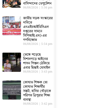
বাসিন্দাদের ডেপুটেশন
06/08/2026
5:56 pm
জাতীয় সড়ক সংস্কারের
দাবিতে
এনএইচআইডিসিএল
দপ্তরের সামনে
সিপিআই(এম)-এর
গণবিক্ষোভ
06/08/2026
5:54 pm
ভেঙ্গে পড়েছে
বিশালগড়ে আইনের
শাসন পিস্তল ঠেকিয়ে
এবার ছিন্তাই মোবাইল
06/08/2026
3:43 pm
কোথাও শিক্ষক তো
কোথাও শিক্ষার্থীর
সঙ্কট, হাসির খোঁড়াকে
পরিণত ত্রিপুরার শিক্ষা
ব্যবস্থা
06/08/2026
3:42 pm