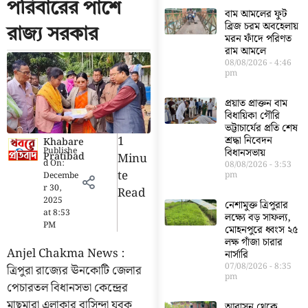
পরিবারের পাশে
বাম আমলের ফুট
ব্রিজ চরম অবহেলায়
রাজ্য সরকার
মরন ফাঁদে পরিণত
রাম আমলে
08/08/2026
4:46
pm
প্রয়াত প্রাক্তন বাম
বিধায়িকা গৌরি
ভট্টাচার্যের প্রতি শেষ
1
শ্রদ্ধা নিবেদন
Khabare
Publishe
বিধানসভায়
Pratibad
Minu
d On:
08/08/2026
3:53
Te
pm
Decembe
r 30,
Read
2025
নেশামুক্ত ত্রিপুরার
at
8:53
লক্ষ্যে বড় সাফল্য,
PM
মোহনপুরে ধ্বংস ২৫
লক্ষ গাঁজা চারার
Anjel Chakma News :
নার্সারি
07/08/2026
8:35
ত্রিপুরা রাজ্যের ঊনকোটি জেলার
pm
পেচারতল বিধানসভা কেন্দ্রের
মাছমারা এলাকার বাসিন্দা যুবক
আবাসন থেকে