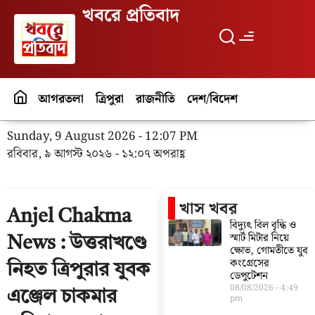
খবরে প্রতিবাদ
আগরতলা
ত্রিপুরা
রাজনীতি
দেশ/বিদেশ
পর্যটন
বিনো
Sunday, 9 August 2026 - 12:07 PM
রবিবার, ৯ আগস্ট ২০২৬ - ১২:০৭ অপরাহ্ণ
খাস খবর
Anjel Chakma
বিদ্যুৎ বিল বৃদ্ধি ও
স্মার্ট মিটার নিয়ে
News : উত্তরাখণ্ডে
ক্ষোভ, গোমতীতে যুব
কংগ্রেসের
নিহত ত্রিপুরার যুবক
ডেপুটেশন
08/08/2026
4:49
এঞ্জেল চাকমার
pm