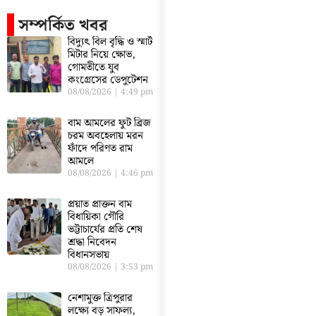
সম্পর্কিত খবর
বিদ্যুৎ বিল বৃদ্ধি ও স্মার্ট
মিটার নিয়ে ক্ষোভ,
গোমতীতে যুব
কংগ্রেসের ডেপুটেশন
08/08/2026
4:49 pm
বাম আমলের ফুট ব্রিজ
চরম অবহেলায় মরন
ফাঁদে পরিণত রাম
আমলে
08/08/2026
4:46 pm
প্রয়াত প্রাক্তন বাম
বিধায়িকা গৌরি
ভট্টাচার্যের প্রতি শেষ
শ্রদ্ধা নিবেদন
বিধানসভায়
08/08/2026
3:53 pm
নেশামুক্ত ত্রিপুরার
লক্ষ্যে বড় সাফল্য,