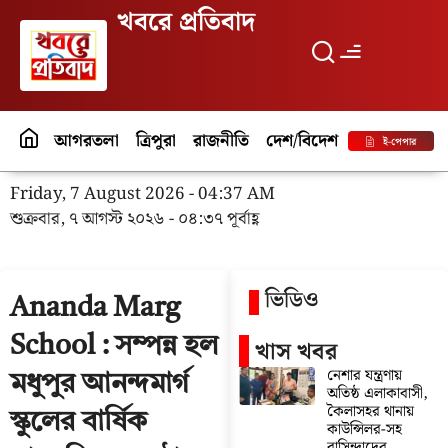
খবরে প্রতিবাদ
আগরতলা
ত্রিপুরা
রাজনীতি
দেশ/বিদেশ
পর্যটন
বিনো
ই-পেপার
Friday, 7 August 2026 - 04:37 AM
শুক্রবার, ৭ আগস্ট ২০২৬ - ০৪:৩৭ পূর্বাহ্ণ
ভিডিও
Ananda Marg
School : সম্পন্ন হল
খাস খবর
নেশার যন্ত্রণায়
মধুপুর আনন্দমার্গ
অতিষ্ঠ এলাকাবাসী,
কৈলাসহর থানায়
স্কুলের বার্ষিক
কাউন্সিলর-সহ
বাসিন্দাদের