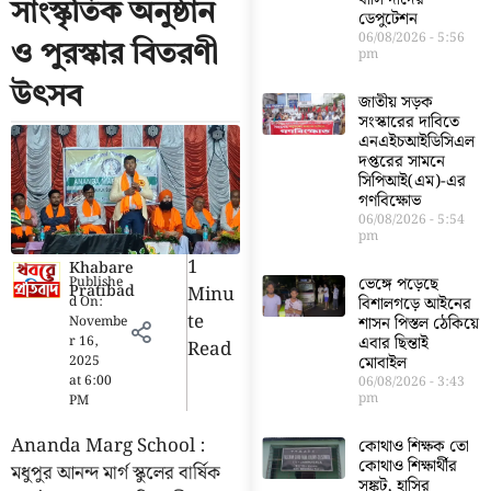
সাংস্কৃতিক অনুষ্ঠান
ডেপুটেশন
06/08/2026
5:56
ও পুরস্কার বিতরণী
pm
উৎসব
জাতীয় সড়ক
সংস্কারের দাবিতে
এনএইচআইডিসিএল
দপ্তরের সামনে
সিপিআই(এম)-এর
গণবিক্ষোভ
06/08/2026
5:54
pm
1
Khabare
Publishe
ভেঙ্গে পড়েছে
Pratibad
Minu
d On:
বিশালগড়ে আইনের
Te
Novembe
শাসন পিস্তল ঠেকিয়ে
r 16,
এবার ছিন্তাই
Read
2025
মোবাইল
at
6:00
06/08/2026
3:43
pm
PM
Ananda Marg School :
কোথাও শিক্ষক তো
কোথাও শিক্ষার্থীর
মধুপুর আনন্দ মার্গ স্কুলের বার্ষিক
সঙ্কট, হাসির