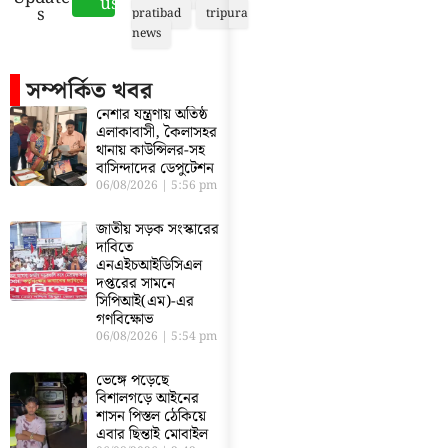
us
s
pratibad
tripura
news
সম্পর্কিত খবর
নেশার যন্ত্রণায় অতিষ্ঠ
এলাকাবাসী, কৈলাসহর
থানায় কাউন্সিলর-সহ
বাসিন্দাদের ডেপুটেশন
06/08/2026
5:56 pm
জাতীয় সড়ক সংস্কারের
দাবিতে
এনএইচআইডিসিএল
দপ্তরের সামনে
সিপিআই(এম)-এর
গণবিক্ষোভ
06/08/2026
5:54 pm
ভেঙ্গে পড়েছে
বিশালগড়ে আইনের
শাসন পিস্তল ঠেকিয়ে
এবার ছিন্তাই মোবাইল