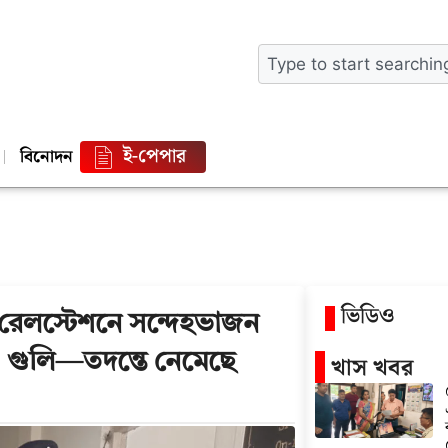
ই-পেপার
বিনোদন
ভিডিও
রেলস্টেশনে সন্দেহভাজন
র ও গুলি—তদন্তে নেমেছে
খাস খবর