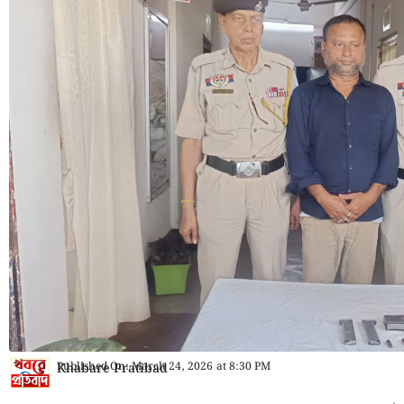
Published On:
March 24, 2026
at
8:30 PM
Khabare Pratibad