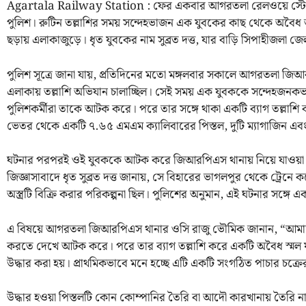
Agartala Railway Station : ফের একবার আগরতলা রেলওয়ে স্টে
পুলিশ। রুটিন তল্লাশির সময় সন্দেহভাজন এক যুবকের কাছ থেকে অবৈধ আগ্নেয
ছড়ায় এলাকাজুড়ে। ধৃত যুবকের নাম সুব্রত দত্ত, যার বাড়ি সিপাহীজলা জে
পুলিশ সূত্রে জানা যায়, প্রতিদিনের মতো মঙ্গলবার সকালে আগরতলা জিআরপ
এলাকায় তল্লাশি অভিযান চালাচ্ছিল। সেই সময় এক যুবককে সন্দেহজনক
পুলিশকর্মীরা তাকে আটক করে। পরে তার সঙ্গে থাকা একটি ব্যাগ তল্লাশি 
ভেতর থেকে একটি ৭.৬৫ এমএম ক্যালিবারের পিস্তল, দুটি ম্যাগাজিন এবং দ
ঘটনার পরপরই ওই যুবককে আটক করে জিআরপিএস থানায় নিয়ে যাওয়া হয় 
জিজ্ঞাসাবাদে ধৃত সুব্রত দত্ত জানায়, সে বিহারের ভাগলপুর থেকে ট্র
অস্ত্রটি বিক্রি করার পরিকল্পনা ছিল। পুলিশের অনুমান, এই ঘটনার সঙ্গে এ
এ বিষয়ে আগরতলা জিআরপিএস থানার ওসি রাজু ভৌমিক জানান, “আমাদে
করতে দেখে আটক করে। পরে তার ব্যাগ তল্লাশি করে একটি অবৈধ স্মল ফায়া
উদ্ধার করা হয়। প্রাথমিকভাবে মনে হচ্ছে এটি একটি সংগঠিত পাচার চক্
উদ্ধার হওয়া পিস্তলটি কোন কোম্পানির তৈরি বা আদৌ কারখানায় তৈরি নাকি