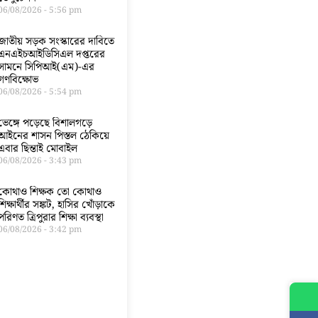
06/08/2026
5:56 pm
জাতীয় সড়ক সংস্কারের দাবিতে
এনএইচআইডিসিএল দপ্তরের
সামনে সিপিআই(এম)-এর
গণবিক্ষোভ
06/08/2026
5:54 pm
ভেঙ্গে পড়েছে বিশালগড়ে
আইনের শাসন পিস্তল ঠেকিয়ে
এবার ছিন্তাই মোবাইল
06/08/2026
3:43 pm
কোথাও শিক্ষক তো কোথাও
শিক্ষার্থীর সঙ্কট, হাসির খোঁড়াকে
পরিণত ত্রিপুরার শিক্ষা ব্যবস্থা
06/08/2026
3:42 pm