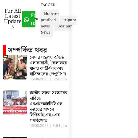
TAGGED:
For All
khabare
Follow
Latest
Update
pratibad
tripura
us
s
news
Udaipur
News
সম্পর্কিত খবর
নেশার যন্ত্রণায় অতিষ্ঠ
এলাকাবাসী, কৈলাসহর
থানায় কাউন্সিলর-সহ
বাসিন্দাদের ডেপুটেশন
06/08/2026
5:56 pm
জাতীয় সড়ক সংস্কারের
দাবিতে
এনএইচআইডিসিএল
দপ্তরের সামনে
সিপিআই(এম)-এর
গণবিক্ষোভ
06/08/2026
5:54 pm