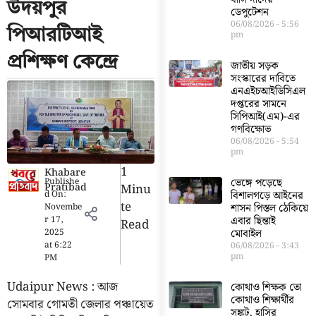
উদয়পুর
ডেপুটেশন
06/08/2026
5:56
পিআরটিআই
pm
প্রশিক্ষণ কেন্দ্রে
জাতীয় সড়ক
সংস্কারের দাবিতে
এনএইচআইডিসিএল
দপ্তরের সামনে
সিপিআই(এম)-এর
গণবিক্ষোভ
06/08/2026
5:54
pm
1
Khabare
Publishe
ভেঙ্গে পড়েছে
Pratibad
Minu
d On:
বিশালগড়ে আইনের
Te
Novembe
শাসন পিস্তল ঠেকিয়ে
r 17,
এবার ছিন্তাই
Read
2025
মোবাইল
at
6:22
06/08/2026
3:43
pm
PM
Udaipur News : আজ
কোথাও শিক্ষক তো
কোথাও শিক্ষার্থীর
সোমবার গোমতী জেলার পঞ্চায়েত
সঙ্কট, হাসির