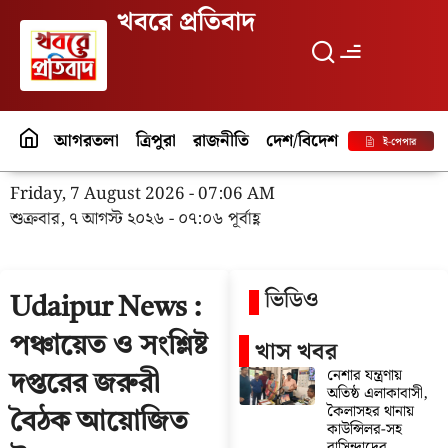
খবরে প্রতিবাদ
আগরতলা
ত্রিপুরা
রাজনীতি
দেশ/বিদেশ
পর্যটন
বিনো
ই-পেপার
Friday, 7 August 2026 - 07:06 AM
শুক্রবার, ৭ আগস্ট ২০২৬ - ০৭:০৬ পূর্বাহ্ণ
ভিডিও
Udaipur News :
পঞ্চায়েত ও সংশ্লিষ্ট
খাস খবর
নেশার যন্ত্রণায়
দপ্তরের জরুরী
অতিষ্ঠ এলাকাবাসী,
কৈলাসহর থানায়
বৈঠক আয়োজিত
কাউন্সিলর-সহ
বাসিন্দাদের