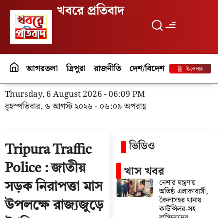
খবরে প্রতিবাদ
আগরতলা
ত্রিপুরা
রাজনীতি
দেশ/বিদেশ
পর্যটন
বিনো
ই-পেপার
Thursday, 6 August 2026 - 06:09 PM
বৃহস্পতিবার, ৬ আগস্ট ২০২৬ - ০৬:০৯ অপরাহ্ণ
ভিডিও
Tripura Traffic
Police : জাতীয়
খাস খবর
নেশার যন্ত্রণায়
সড়ক নিরাপত্তা মাস
অতিষ্ঠ এলাকাবাসী,
কৈলাসহর থানায়
উপলক্ষে রাজ্যজুড়ে
কাউন্সিলর-সহ
বাসিন্দাদের