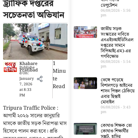
ট্র্যাফিক দপ্তরের
ডেপুটেশন
06/08/2026
5:56
সচেতনতা অভিযান
pm
জাতীয় সড়ক
সংস্কারের দাবিতে
এনএইচআইডিসিএল
দপ্তরের সামনে
সিপিআই(এম)-এর
গণবিক্ষোভ
06/08/2026
5:54
1
Khabare
pm
Publishe
Pratibad
Minu
d On:
Te
January
ভেঙ্গে পড়েছে
7, 2026
বিশালগড়ে আইনের
Read
at
8:33
শাসন পিস্তল ঠেকিয়ে
PM
এবার ছিন্তাই
মোবাইল
Tripura Traffic Police :
06/08/2026
3:43
pm
আগামী ২০২৬ সালের জানুয়ারি
মাসকে জাতীয় সড়ক নিরাপত্তা মাস
কোথাও শিক্ষক তো
হিসেবে পালন করা হবে। প্রতি
কোথাও শিক্ষার্থীর
সঙ্কট, হাসির