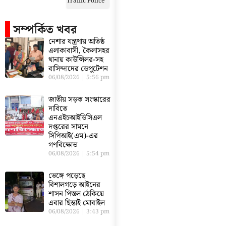
Traffic Police
সম্পর্কিত খবর
নেশার যন্ত্রণায় অতিষ্ঠ
এলাকাবাসী, কৈলাসহর
থানায় কাউন্সিলর-সহ
বাসিন্দাদের ডেপুটেশন
06/08/2026
5:56 pm
জাতীয় সড়ক সংস্কারের
দাবিতে
এনএইচআইডিসিএল
দপ্তরের সামনে
সিপিআই(এম)-এর
গণবিক্ষোভ
06/08/2026
5:54 pm
ভেঙ্গে পড়েছে
বিশালগড়ে আইনের
শাসন পিস্তল ঠেকিয়ে
এবার ছিন্তাই মোবাইল
06/08/2026
3:43 pm