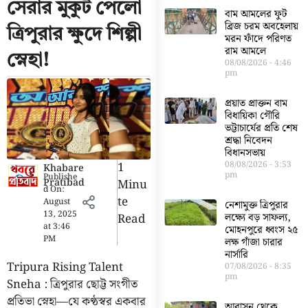
সেরার মুকুট পেলো
বাম আমলের ফুট
ব্রিজ চরম অবহেলায়
ত্রিপুরার ক্ষুদে শিল্পী
মরন ফাঁদে পরিণত
রাম আমলে
স্নেহা!
08/08/2026
4:46
pm
প্রয়াত প্রাক্তন বাম
বিধায়িকা গৌরি
ভট্টাচার্যের প্রতি শেষ
শ্রদ্ধা নিবেদন
বিধানসভায়
1
08/08/2026
3:53
Khabare
pm
Publishe
Pratibad
Minu
d On:
Te
August
নেশামুক্ত ত্রিপুরার
13, 2025
Read
লক্ষ্যে বড় সাফল্য,
at
3:46
মোহনপুরে ধ্বংস ২৫
PM
লক্ষ গাঁজা চারার
নার্সারি
Tripura Rising Talent
07/08/2026
8:35
pm
Sneha : ত্রিপুরার ছোট্ট সংগীত
প্রতিভা স্নেহা—যে কণ্ঠস্বর একবার
আবাসন থেকে