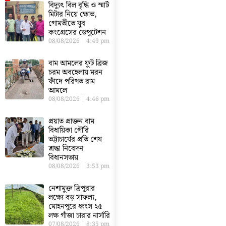
বিদ্যুৎ বিল বৃদ্ধি ও স্মার্ট
মিটার নিয়ে ক্ষোভ,
গোমতীতে যুব
কংগ্রেসের ডেপুটেশন
08/08/2026
4:49 pm
বাম আমলের ফুট ব্রিজ
চরম অবহেলায় মরন
ফাঁদে পরিণত রাম
আমলে
08/08/2026
4:46 pm
প্রয়াত প্রাক্তন বাম
বিধায়িকা গৌরি
ভট্টাচার্যের প্রতি শেষ
শ্রদ্ধা নিবেদন
বিধানসভায়
08/08/2026
3:53 pm
নেশামুক্ত ত্রিপুরার
লক্ষ্যে বড় সাফল্য,
মোহনপুরে ধ্বংস ২৫
লক্ষ গাঁজা চারার নার্সারি
07/08/2026
8:35 pm