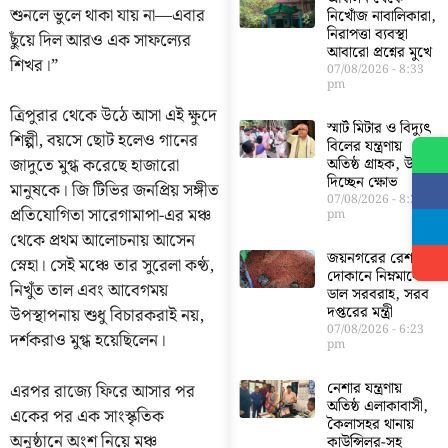
শুনলে ভুলে থাকা যায় না—এবার
নিখোঁজ নাবালিকারা,
নিরাপত্তা ব্যবস্থা
ছুঁয়ে দিল আরও এক সাফল্যের
আবারো প্রশ্নের মুখে
শিখর।”
07/08/2026
8:33
pm
ত্রিপুরার থেকে উঠে আসা এই ক্ষুদে
স্মার্ট মিটার ও বিদ্যুৎ
শিল্পী, বয়সে ছোট হলেও গানের
বিলের যন্ত্রণায়
জাদুতে মুগ্ধ করেছে হাজারো
অতিষ্ঠ গ্রাহক, উগড়ে
দিচ্ছেন ক্ষোভ
মানুষকে। জি টিভির জনপ্রিয় সঙ্গীত
07/08/2026
8:30
প্রতিযোগিতা সারেগামাপা-এর মঞ্চ
pm
থেকে প্রথম আলোচনায় আসেন
জয়নগরের রেশন
স্নেহা। সেই মঞ্চে তার সুরেলা কণ্ঠ,
দোকানে নিম্নমানের
নিখুঁত তাল এবং আবেগময়
ডাল সরবরাহ, সরব
দপ্তরের মন্ত্রী
উপস্থাপনায় শুধু বিচারকরাই নয়,
07/08/2026
6:23
দর্শকরাও মুগ্ধ হয়েছিলেন।
pm
নেশার যন্ত্রণায়
এরপর রাজ্যে ফিরে আসার পর
অতিষ্ঠ এলাকাবাসী,
একের পর এক সাংস্কৃতিক
কৈলাসহর থানায়
অনুষ্ঠানে অংশ নিয়ে মঞ্চ
কাউন্সিলর-সহ