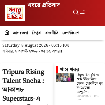
খবরে প্রতিবাদ
আগরতলা
ত্রিপুরা
রাজনীতি
দেশ/বিদেশ
পর্যটন
বিনো
Saturday, 8 August 2026 - 05:15 PM
শনিবার, ৮ আগস্ট ২০২৬ - ০৫:১৫ অপরাহ্ণ
খাস খবর
Tripura Rising
বিদ্যুৎ বিল বৃদ্ধি ও
স্মার্ট মিটার নিয়ে
Talent Sneha :
ক্ষোভ, গোমতীতে যুব
কংগ্রেসের
আকাশ৮
ডেপুটেশন
08/08/2026
4:49
Superstars-এ
pm