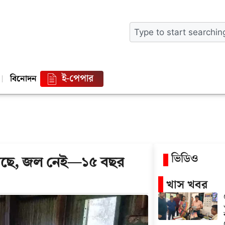
ই-পেপার
বিনোদন
ভিডিও
 আছে, জল নেই—১৫ বছর
খাস খবর