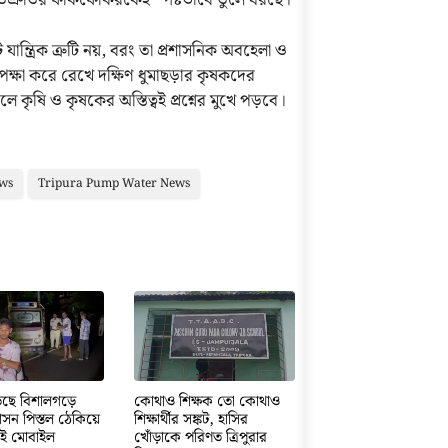
্রতিশ্রুতির ফাঁকফোকরকেই স্পষ্টভাবে তুলে ধরছে।
ন্ত্রিক ত্রুটি নয়, বরং তা প্রশাসনিক অবহেলা ও
ক্ষা করে রেখে দক্ষিণ ধুমাছড়ার কৃষকদের
লে কৃষি ও কৃষকের অস্তিত্বই প্রশ্নের মুখে পড়বে।
ews
Tripura Pump Water News
ড়েছে বিশালগড়ে
কোথাও শিক্ষক তো কোথাও
সন পিস্তল ঠেকিয়ে
শিক্ষার্থীর সঙ্কট, হাসির
তাই মোবাইল
খোঁড়াকে পরিণত ত্রিপুরার