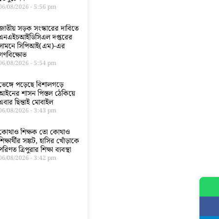
06/08/2026
5:56 pm
জাতীয় সড়ক সংস্কারের দাবিতে
এনএইচআইডিসিএল দপ্তরের
সামনে সিপিআই(এম)-এর
গণবিক্ষোভ
06/08/2026
5:54 pm
ভেঙ্গে পড়েছে বিশালগড়ে
আইনের শাসন পিস্তল ঠেকিয়ে
এবার ছিন্তাই মোবাইল
06/08/2026
3:43 pm
কোথাও শিক্ষক তো কোথাও
শিক্ষার্থীর সঙ্কট, হাসির খোঁড়াকে
পরিণত ত্রিপুরার শিক্ষা ব্যবস্থা
06/08/2026
3:42 pm