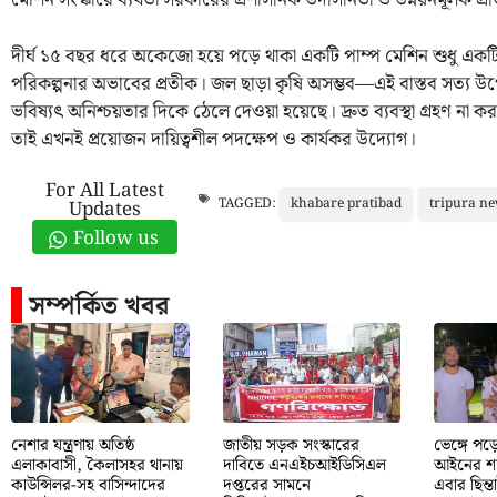
মেশিন সংস্কারে ব্যর্থতা সরকারের প্রশাসনিক উদাসীনতা ও উন্নয়নমূলক প
দীর্ঘ ১৫ বছর ধরে অকেজো হয়ে পড়ে থাকা একটি পাম্প মেশিন শুধু একটি যা
পরিকল্পনার অভাবের প্রতীক। জল ছাড়া কৃষি অসম্ভব—এই বাস্তব সত্য উপে
ভবিষ্যৎ অনিশ্চয়তার দিকে ঠেলে দেওয়া হয়েছে। দ্রুত ব্যবস্থা গ্রহণ না কর
তাই এখনই প্রয়োজন দায়িত্বশীল পদক্ষেপ ও কার্যকর উদ্যোগ।
For All Latest
khabare pratibad
tripura n
TAGGED:
Updates
Follow us
সম্পর্কিত খবর
নেশার যন্ত্রণায় অতিষ্ঠ
জাতীয় সড়ক সংস্কারের
ভেঙ্গে প
এলাকাবাসী, কৈলাসহর থানায়
দাবিতে এনএইচআইডিসিএল
আইনের শা
কাউন্সিলর-সহ বাসিন্দাদের
দপ্তরের সামনে
এবার ছিন্