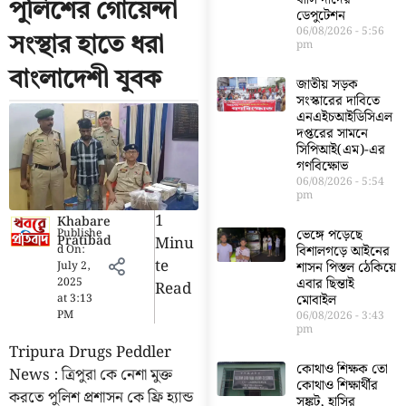
পুলিশের গোয়েন্দা
ডেপুটেশন
06/08/2026
5:56
সংস্থার হাতে ধরা
pm
বাংলাদেশী যুবক
জাতীয় সড়ক
সংস্কারের দাবিতে
এনএইচআইডিসিএল
দপ্তরের সামনে
সিপিআই(এম)-এর
গণবিক্ষোভ
06/08/2026
5:54
pm
1
Khabare
Publishe
ভেঙ্গে পড়েছে
Pratibad
Minu
d On:
বিশালগড়ে আইনের
Te
July 2,
শাসন পিস্তল ঠেকিয়ে
2025
এবার ছিন্তাই
Read
at
3:13
মোবাইল
PM
06/08/2026
3:43
pm
Tripura Drugs Peddler
কোথাও শিক্ষক তো
News : ত্রিপুরা কে নেশা মুক্ত
কোথাও শিক্ষার্থীর
করতে পুলিশ প্রশাসন কে ফ্রি হ্যান্ড
সঙ্কট, হাসির