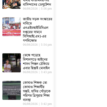
থানায় কাউন্সিলর-সহ
বাসিন্দাদের ডেপুটেশন
06/08/2026
5:56 pm
জাতীয় সড়ক সংস্কারের
দাবিতে
এনএইচআইডিসিএল
দপ্তরের সামনে
সিপিআই(এম)-এর
গণবিক্ষোভ
06/08/2026
5:54 pm
ভেঙ্গে পড়েছে
বিশালগড়ে আইনের
শাসন পিস্তল ঠেকিয়ে
এবার ছিন্তাই মোবাইল
06/08/2026
3:43 pm
কোথাও শিক্ষক তো
কোথাও শিক্ষার্থীর
সঙ্কট, হাসির খোঁড়াকে
পরিণত ত্রিপুরার শিক্ষা
ব্যবস্থা
06/08/2026
3:42 pm