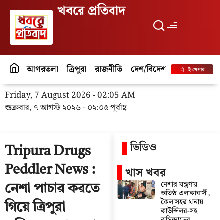
খবরে প্রতিবাদ
আগরতলা
ত্রিপুরা
রাজনীতি
দেশ/বিদেশ
পর্যটন
বিনো
ই-পেপার
Friday, 7 August 2026 - 02:05 AM
শুক্রবার, ৭ আগস্ট ২০২৬ - ০২:০৫ পূর্বাহ্ণ
ভিডিও
Tripura Drugs
Peddler News :
খাস খবর
নেশার যন্ত্রণায়
নেশা পাচার করতে
অতিষ্ঠ এলাকাবাসী,
কৈলাসহর থানায়
গিয়ে ত্রিপুরা
কাউন্সিলর-সহ
বাসিন্দাদের