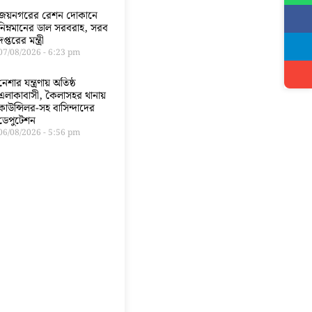
জয়নগরের রেশন দোকানে
নিম্নমানের ডাল সরবরাহ, সরব
দপ্তরের মন্ত্রী
07/08/2026
6:23 pm
নেশার যন্ত্রণায় অতিষ্ঠ
এলাকাবাসী, কৈলাসহর থানায়
কাউন্সিলর-সহ বাসিন্দাদের
ডেপুটেশন
06/08/2026
5:56 pm