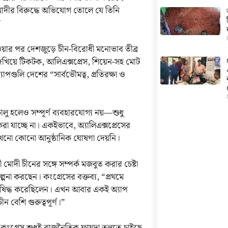
্র মোদীর বিরুদ্ধে অভিযোগ তোলে যে তিনি
”
য়ার পর দেশজুড়ে চীন-বিরোধী মনোভাব তীব্র
 দেখিয়ে টিকটক, আলিএক্সপ্রেস, শিয়েন-সহ মোট
পগুলি দেশের “সার্বভৌমত্ব, প্রতিরক্ষা ও
লু হলেও সম্পূর্ণ ব্যবহারযোগ্য নয়—শুধু
 যাচ্ছে না। একইভাবে, অ্যালিএক্সপ্রেসের
এখনো কোনো আনুষ্ঠানিক ঘোষণা দেয়নি।
 মোদী চীনের সঙ্গে সম্পর্ক মজবুত করার চেষ্টা
পনা করছেন। কংগ্রেসের বক্তব্য, “প্রথমে
 নিষিদ্ধ করেছিলেন। এখন আবার একই অ্যাপ
ন বেশি গুরুত্বপূর্ণ।”