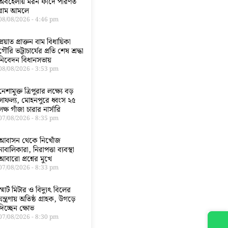
অবহেলায় মরন ফাঁদে পরিণত
রাম আমলে
08/08/2026
4:46 pm
প্রয়াত প্রাক্তন বাম বিধায়িকা
গৌরি ভট্টাচার্যের প্রতি শেষ শ্রদ্ধা
নিবেদন বিধানসভায়
08/08/2026
3:53 pm
নেশামুক্ত ত্রিপুরার লক্ষ্যে বড়
সাফল্য, মোহনপুরে ধ্বংস ২৫
লক্ষ গাঁজা চারার নার্সারি
07/08/2026
8:35 pm
আবাসন থেকে নিখোঁজ
নাবালিকারা, নিরাপত্তা ব্যবস্থা
আবারো প্রশ্নের মুখে
07/08/2026
8:33 pm
স্মার্ট মিটার ও বিদ্যুৎ বিলের
যন্ত্রণায় অতিষ্ঠ গ্রাহক, উগড়ে
দিচ্ছেন ক্ষোভ
07/08/2026
8:30 pm