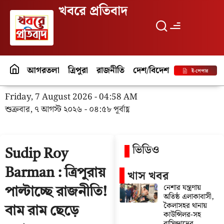
খবরে প্রতিবাদ
আগরতলা
ত্রিপুরা
রাজনীতি
দেশ/বিদেশ
পর্যটন
বিনো
ই-পেপার
Friday, 7 August 2026 - 04:58 AM
শুক্রবার, ৭ আগস্ট ২০২৬ - ০৪:৫৮ পূর্বাহ্ণ
ভিডিও
Sudip Roy
Barman : ত্রিপুরায়
খাস খবর
নেশার যন্ত্রণায়
পাল্টাচ্ছে রাজনীতি!
অতিষ্ঠ এলাকাবাসী,
কৈলাসহর থানায়
বাম রাম ছেড়ে
কাউন্সিলর-সহ
বাসিন্দাদের