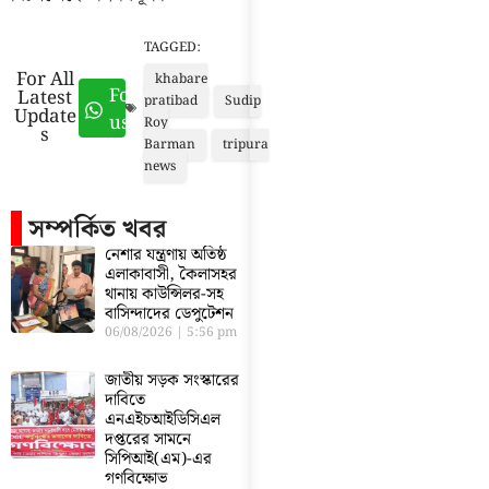
TAGGED:
For All
khabare
Follow
Latest
pratibad
Sudip
Update
us
Roy
s
Barman
tripura
news
সম্পর্কিত খবর
নেশার যন্ত্রণায় অতিষ্ঠ
এলাকাবাসী, কৈলাসহর
থানায় কাউন্সিলর-সহ
বাসিন্দাদের ডেপুটেশন
06/08/2026
5:56 pm
জাতীয় সড়ক সংস্কারের
দাবিতে
এনএইচআইডিসিএল
দপ্তরের সামনে
সিপিআই(এম)-এর
গণবিক্ষোভ