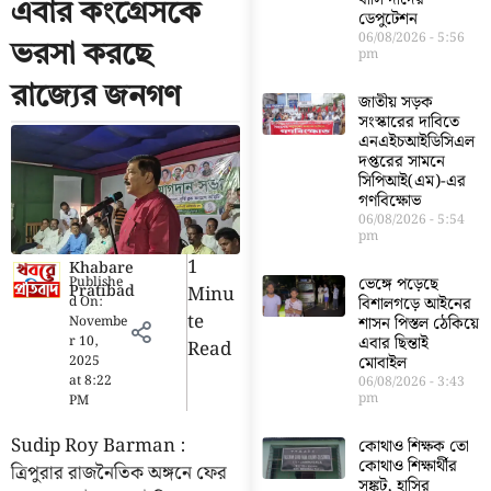
এবার কংগ্রেসকে
ডেপুটেশন
06/08/2026
5:56
ভরসা করছে
pm
রাজ্যের জনগণ
জাতীয় সড়ক
সংস্কারের দাবিতে
এনএইচআইডিসিএল
দপ্তরের সামনে
সিপিআই(এম)-এর
গণবিক্ষোভ
06/08/2026
5:54
pm
1
Khabare
Publishe
ভেঙ্গে পড়েছে
Pratibad
Minu
d On:
বিশালগড়ে আইনের
Te
Novembe
শাসন পিস্তল ঠেকিয়ে
r 10,
এবার ছিন্তাই
Read
2025
মোবাইল
at
8:22
06/08/2026
3:43
pm
PM
Sudip Roy Barman :
কোথাও শিক্ষক তো
কোথাও শিক্ষার্থীর
ত্রিপুরার রাজনৈতিক অঙ্গনে ফের
সঙ্কট, হাসির