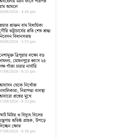
অবহেলায় মরন ফাঁদে পরিণত
রাম আমলে
08/08/2026
4:46 pm
প্রয়াত প্রাক্তন বাম বিধায়িকা
গৌরি ভট্টাচার্যের প্রতি শেষ শ্রদ্ধা
নিবেদন বিধানসভায়
08/08/2026
3:53 pm
নেশামুক্ত ত্রিপুরার লক্ষ্যে বড়
সাফল্য, মোহনপুরে ধ্বংস ২৫
লক্ষ গাঁজা চারার নার্সারি
07/08/2026
8:35 pm
আবাসন থেকে নিখোঁজ
নাবালিকারা, নিরাপত্তা ব্যবস্থা
আবারো প্রশ্নের মুখে
07/08/2026
8:33 pm
স্মার্ট মিটার ও বিদ্যুৎ বিলের
যন্ত্রণায় অতিষ্ঠ গ্রাহক, উগড়ে
দিচ্ছেন ক্ষোভ
07/08/2026
8:30 pm