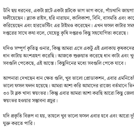
উনি ছয় ধরনের, একটা প্লটে একটা প্লটকে ভাগ ভাগ করে, পাঁচখানি জায
ফলীয়েছেন। ব্ল্যাক রাইস, হরি নারায়ন, কালিকাশা, বিনি, বাসমতি এবং
করিয়েছেন এবং হারভেস্টিং এর টাইমও করেছেন। এখন ফসল কাটার সময়
দপ্তরের সাথে কথা বলে, যেহেতু কৃষি দপ্তরও কিছু সহযোগিতা করেছে।
যদিও সম্পূর্ণ কৃতিত্ব ওনার, কিন্তু আমরা এসে একটু এই এলাকায় কৃ
ধান কাটায় অংশগ্রহণ করেছি। আজকে শুরুয়াত করেছে ধান কাটা এবং 
সবগুলি পেকেছে, এই আস্তে। কিছুদিনের মধ্যে সবগুলি পেকে যাবে।
আপনারা দেখছেন ধান ক্ষেত গুলি, খুব ভালো প্রোডাকশন, এবার এমনিতে
ভালো ফসল ফলন হয়েছে। আমরা আশা করি আমাদের রাজ্যে বর্তমানে তিনটা জ
৩০ টা ব্লক খাদ্য স্বয়ংভর। কিন্তু এবার আমরা আশা করছি আরো কিছু জেল
স্বয়ংভর হওয়ার সম্ভাবনা প্রচুর।
যদি প্রকৃতি বিরূপ না হয়, তাহলে খুব ভালো ফসল এবার হবে এবং আরো দুই
যুক্ত করতে পারি।