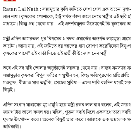
Ratan Lal Nath : লঙ্কামুড়ার কৃষি জমিতে দেখা গেল এক অচেনা দৃশ্য—ক
লাল নাথ। কৃষকের পোশাকে, হাঁটু পর্যন্ত কাঁদা জলে নেমে মন্ত্রীর এই 
মাধ্যমে। কিন্তু প্রশ্ন থেকে যায়—এই প্রদর্শনমূলক উদ্যোগেই কি কৃষকের
মন্ত্রী এদিন আগরতলা পুর নিগমের ১ নম্বর ওয়ার্ডের অন্তর্গত লঙ্কামুড়া গ্র
কাটেন। জানা যায়, ওই জমিতে ছয় জাতের ধান রোপণ করেছিলেন বিষ্ণু
কৃষকের পাশে” এই বার্তা দিতে এই প্রতীকী উদ্যোগ নেন মন্ত্রী।
তবে এই সব ছবি তোলার অনুষ্ঠানেই সরকার থেমে যায়। বাস্তব সমস্যার সমাধ
লঙ্কামুড়ার কৃষকরা বিপুল ক্ষতির সম্মুখীন হন, কিন্তু ক্ষতিপূরণের প্রতিশ
মওকুফ, বীজ ও সার ভর্তুকি, সেচের সুবিধা—এসব দাবি বহুদিন ধরেই সরকা
কিছুই।
এদিন সংবাদ মাধ্যমের মুখোমুখি হয়ে মন্ত্রী রতন লাল নাথ বলেন, এই জা
জায়গাটায় ভালো ফসল হয়। মহিলা, পুরুষ সবাই মিলে একসাথে তারা স
ফুলও উৎপাদন করে। অনেক কিছুই তারা করে। আজকে এক ভদ্রলোক সরকারি
অধিকারী।