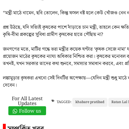
“মন্ত্রী মাঠে নামেন, ছবি তোলেন, কিন্তু ফসল নষ্ট হলে কেউ খোঁজও নেন 
প্রশ্ন উঠছে, যদি সত্যিই কৃষকের পাশে দাঁড়াতে চান মন্ত্রী, তাহলে কেন ক
কৃষি-বীমা প্রকল্পের সুবিধা গ্রামীণ কৃষকের হাতে পৌঁছায় না?
জনগণের মতে, মাটির গন্ধে ভরা মন্ত্রীর কয়েক ঘণ্টার ‘কৃষক সেজে নামা’
প্রয়োজন মাঠের কৃষকের ন্যায্য অধিকার নিশ্চিত করা। কৃষকের মনোব
তখনই, যখন সরকার তাদের কথা শুনবে, সমস্যার সমাধান করবে, এবং প্রতিশ
লঙ্কামুড়ার কৃষকরা এখনো সেই দিনটির অপেক্ষায়—যেদিন মন্ত্রী শুধু মাঠে
দেবেন।
For All Latest
khabare pratibad
Ratan Lal 
TAGGED:
Updates
Follow us
সম্পর্কিত খবর