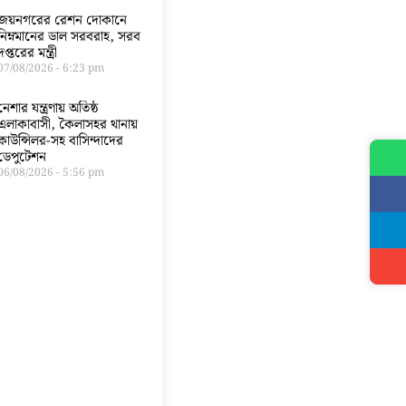
জয়নগরের রেশন দোকানে
নিম্নমানের ডাল সরবরাহ, সরব
দপ্তরের মন্ত্রী
07/08/2026
6:23 pm
নেশার যন্ত্রণায় অতিষ্ঠ
এলাকাবাসী, কৈলাসহর থানায়
কাউন্সিলর-সহ বাসিন্দাদের
ডেপুটেশন
06/08/2026
5:56 pm