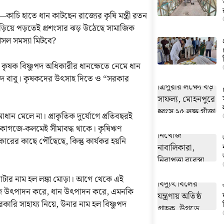
াচি হাতে ধান কাটছেন রাজ্যের কৃষি মন্ত্রী রতন
ছবি ছড়িয়ে পড়তেই প্রশংসার ঝড় উঠেছে সামাজিক
 আসল সমস্যা মিটবে?
ামে কৃষক বিষ্ণুপদ অধিকারীর ধানক্ষেতে নেমে ধান
পদ বাবু। কৃষকদের উৎসাহ দিতে ও “সরকার
ান মেলে না। প্রাকৃতিক দুর্যোগে প্রতিবছরই
্রুতি কাগজে-কলমেই সীমাবদ্ধ থাকে। কৃষিঋণ
রের কাছে পৌঁছেছে, কিন্তু কার্যকর হয়নি
য়গাটার নাম হল লঙ্কা মোড়া। আগে থেকে এই
বজি উৎপাদন করে, ধান উৎপাদন করে, এমনকি
 সাহায্য নিয়ে, উনার নাম হল বিষ্ণুপদ