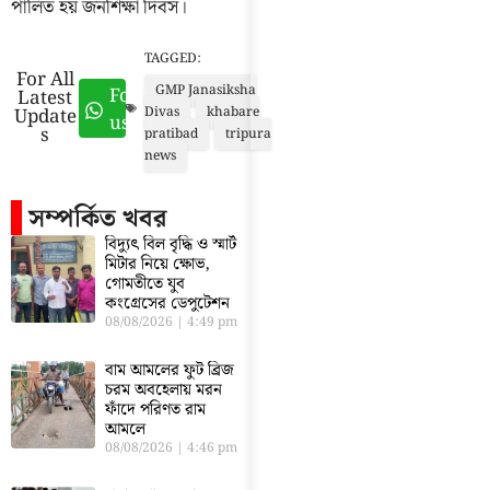
পালিত হয় জনশিক্ষা দিবস।
TAGGED:
For All
GMP Janasiksha
Follow
Latest
Update
Divas
khabare
us
s
pratibad
tripura
news
সম্পর্কিত খবর
বিদ্যুৎ বিল বৃদ্ধি ও স্মার্ট
মিটার নিয়ে ক্ষোভ,
গোমতীতে যুব
কংগ্রেসের ডেপুটেশন
08/08/2026
4:49 pm
বাম আমলের ফুট ব্রিজ
চরম অবহেলায় মরন
ফাঁদে পরিণত রাম
আমলে
08/08/2026
4:46 pm