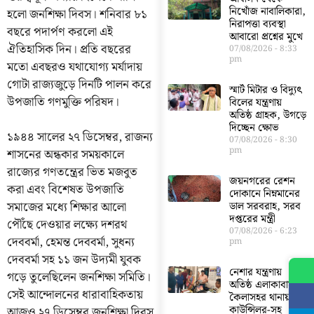
নিখোঁজ নাবালিকারা,
হলো জনশিক্ষা দিবস। শনিবার ৮১
নিরাপত্তা ব্যবস্থা
বছরে পদার্পণ করলো এই
আবারো প্রশ্নের মুখে
ঐতিহাসিক দিন। প্রতি বছরের
07/08/2026
8:33
pm
মতো এবছরও যথাযোগ্য মর্যাদায়
গোটা রাজ্যজুড়ে দিনটি পালন করে
স্মার্ট মিটার ও বিদ্যুৎ
উপজাতি গণমুক্তি পরিষদ।
বিলের যন্ত্রণায়
অতিষ্ঠ গ্রাহক, উগড়ে
দিচ্ছেন ক্ষোভ
১৯৪৪ সালের ২৭ ডিসেম্বর, রাজন্য
07/08/2026
8:30
pm
শাসনের অন্ধকার সময়কালে
রাজ্যের গণতন্ত্রের ভিত মজবুত
জয়নগরের রেশন
করা এবং বিশেষত উপজাতি
দোকানে নিম্নমানের
সমাজের মধ্যে শিক্ষার আলো
ডাল সরবরাহ, সরব
দপ্তরের মন্ত্রী
পৌঁছে দেওয়ার লক্ষ্যে দশরথ
07/08/2026
6:23
দেববর্মা, হেমন্ত দেববর্মা, সুধন্য
pm
দেববর্মা সহ ১১ জন উদ্যমী যুবক
নেশার যন্ত্রণায়
গড়ে তুলেছিলেন জনশিক্ষা সমিতি।
অতিষ্ঠ এলাকাবাসী,
সেই আন্দোলনের ধারাবাহিকতায়
কৈলাসহর থানায়
কাউন্সিলর-সহ
আজও ২৭ ডিসেম্বর জনশিক্ষা দিবস