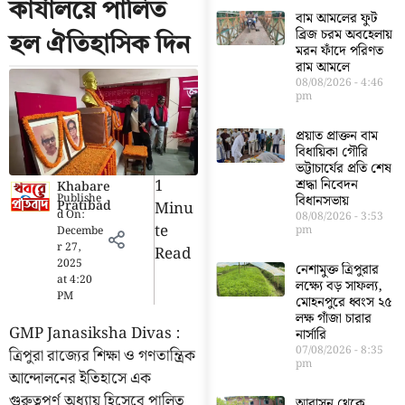
কার্যালয়ে পালিত
বাম আমলের ফুট
ব্রিজ চরম অবহেলায়
হল ঐতিহাসিক দিন
মরন ফাঁদে পরিণত
রাম আমলে
08/08/2026
4:46
pm
প্রয়াত প্রাক্তন বাম
বিধায়িকা গৌরি
ভট্টাচার্যের প্রতি শেষ
1
শ্রদ্ধা নিবেদন
Khabare
Publishe
বিধানসভায়
Pratibad
Minu
d On:
08/08/2026
3:53
Te
pm
Decembe
r 27,
Read
2025
নেশামুক্ত ত্রিপুরার
at
4:20
লক্ষ্যে বড় সাফল্য,
PM
মোহনপুরে ধ্বংস ২৫
লক্ষ গাঁজা চারার
GMP Janasiksha Divas :
নার্সারি
07/08/2026
8:35
ত্রিপুরা রাজ্যের শিক্ষা ও গণতান্ত্রিক
pm
আন্দোলনের ইতিহাসে এক
গুরুত্বপূর্ণ অধ্যায় হিসেবে পালিত
আবাসন থেকে