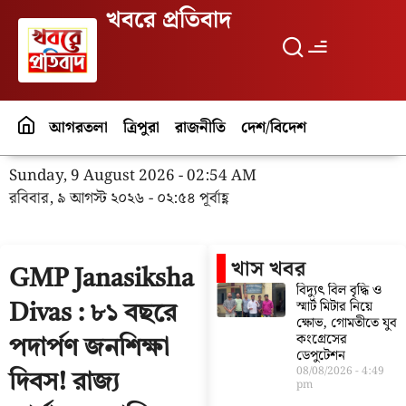
খবরে প্রতিবাদ
আগরতলা
ত্রিপুরা
রাজনীতি
দেশ/বিদেশ
পর্যটন
বিনো
Sunday, 9 August 2026 - 02:54 AM
রবিবার, ৯ আগস্ট ২০২৬ - ০২:৫৪ পূর্বাহ্ণ
খাস খবর
GMP Janasiksha
বিদ্যুৎ বিল বৃদ্ধি ও
স্মার্ট মিটার নিয়ে
Divas : ৮১ বছরে
ক্ষোভ, গোমতীতে যুব
কংগ্রেসের
পদার্পণ জনশিক্ষা
ডেপুটেশন
08/08/2026
4:49
দিবস! রাজ্য
pm