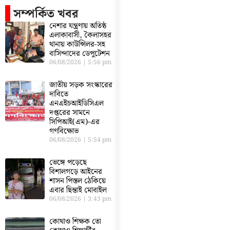
সম্পর্কিত খবর
নেশার যন্ত্রণায় অতিষ্ঠ
এলাকাবাসী, কৈলাসহর
থানায় কাউন্সিলর-সহ
বাসিন্দাদের ডেপুটেশন
06/08/2026
5:56 pm
জাতীয় সড়ক সংস্কারের
দাবিতে
এনএইচআইডিসিএল
দপ্তরের সামনে
সিপিআই(এম)-এর
গণবিক্ষোভ
06/08/2026
5:54 pm
ভেঙ্গে পড়েছে
বিশালগড়ে আইনের
শাসন পিস্তল ঠেকিয়ে
এবার ছিন্তাই মোবাইল
06/08/2026
3:43 pm
কোথাও শিক্ষক তো