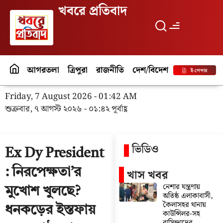
খবরে প্রতিবাদ
আগরতলা
ত্রিপুরা
রাজনীতি
দেশ/বিদেশ
পর্যটন
বিনো
ই-পেপার
Friday, 7 August 2026 - 01:42 AM
শুক্রবার, ৭ আগস্ট ২০২৬ - ০১:৪২ পূর্বাহ্ণ
ভিডিও
Ex Dy President
: নিরপেক্ষতা’র
খাস খবর
নেশার যন্ত্রণায়
মুখোশ খুলছে?
অতিষ্ঠ এলাকাবাসী,
কৈলাসহর থানায়
ধনকড়ের ইস্তফায়
কাউন্সিলর-সহ
বাসিন্দাদের