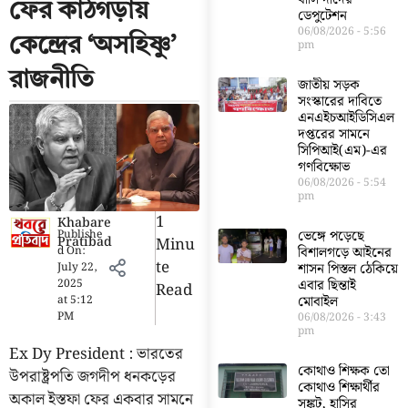
ফের কাঠগড়ায়
ডেপুটেশন
06/08/2026
5:56
কেন্দ্রের ‘অসহিষ্ণু’
pm
রাজনীতি
জাতীয় সড়ক
সংস্কারের দাবিতে
এনএইচআইডিসিএল
দপ্তরের সামনে
সিপিআই(এম)-এর
গণবিক্ষোভ
06/08/2026
5:54
pm
1
Khabare
Publishe
ভেঙ্গে পড়েছে
Pratibad
Minu
d On:
বিশালগড়ে আইনের
Te
July 22,
শাসন পিস্তল ঠেকিয়ে
2025
এবার ছিন্তাই
Read
at
5:12
মোবাইল
PM
06/08/2026
3:43
pm
Ex Dy President : ভারতের
কোথাও শিক্ষক তো
উপরাষ্ট্রপতি জগদীপ ধনকড়ের
কোথাও শিক্ষার্থীর
অকাল ইস্তফা ফের একবার সামনে
সঙ্কট, হাসির