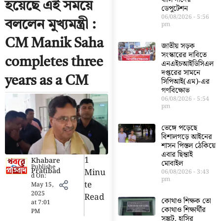
হয়েছে এই সময়ে
ডেপুটেশন
06/08/2026
5:56
বললেন মুখ্যমন্ত্রী :
pm
CM Manik Saha
জাতীয় সড়ক
সংস্কারের দাবিতে
completes three
এনএইচআইডিসিএল
দপ্তরের সামনে
years as a CM
সিপিআই(এম)-এর
গণবিক্ষোভ
06/08/2026
5:54
pm
ভেঙ্গে পড়েছে
বিশালগড়ে আইনের
শাসন পিস্তল ঠেকিয়ে
এবার ছিন্তাই
1
Khabare
মোবাইল
Publishe
Pratibad
Minu
06/08/2026
3:43
d On:
pm
Te
May 15,
2025
Read
কোথাও শিক্ষক তো
at
7:01
কোথাও শিক্ষার্থীর
PM
সঙ্কট, হাসির