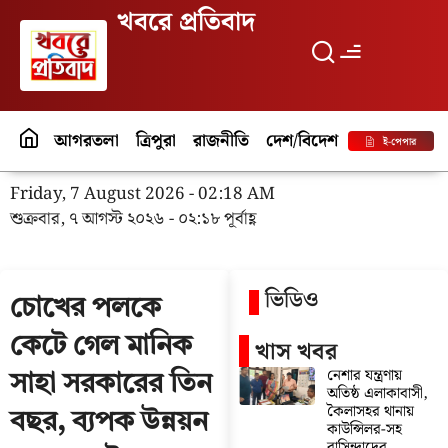
খবরে প্রতিবাদ
আগরতলা
ত্রিপুরা
রাজনীতি
দেশ/বিদেশ
পর্যটন
বিনো
ই-পেপার
Friday, 7 August 2026 - 02:18 AM
শুক্রবার, ৭ আগস্ট ২০২৬ - ০২:১৮ পূর্বাহ্ণ
ভিডিও
চোখের পলকে
কেটে গেল মানিক
খাস খবর
নেশার যন্ত্রণায়
সাহা সরকারের তিন
অতিষ্ঠ এলাকাবাসী,
কৈলাসহর থানায়
বছর, ব্যপক উন্নয়ন
কাউন্সিলর-সহ
বাসিন্দাদের