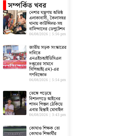
সম্পর্কিত খবর
নেশার যন্ত্রণায় অতিষ্ঠ
এলাকাবাসী, কৈলাসহর
থানায় কাউন্সিলর-সহ
বাসিন্দাদের ডেপুটেশন
06/08/2026
5:56 pm
জাতীয় সড়ক সংস্কারের
দাবিতে
এনএইচআইডিসিএল
দপ্তরের সামনে
সিপিআই(এম)-এর
গণবিক্ষোভ
06/08/2026
5:54 pm
ভেঙ্গে পড়েছে
বিশালগড়ে আইনের
শাসন পিস্তল ঠেকিয়ে
এবার ছিন্তাই মোবাইল
06/08/2026
3:43 pm
কোথাও শিক্ষক তো
কোথাও শিক্ষার্থীর