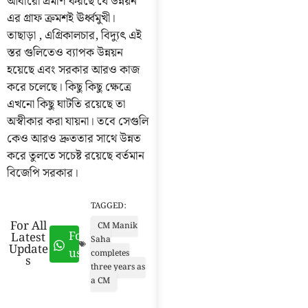
আবারো প্রমাণ করছে যে উন্নয়ন
এর গ্রাফ ক্রমশই ঊর্ধ্বমুখী।
তাছাড়া , এগ্রিকালচার, বিদ্যুৎ এই
স্তর গুলিতেও ব্যাপক উন্নয়ন
হয়েছে এবং সরকার আরও কাজ
করে চলেছে। কিছু কিছু ক্ষেত্রে
এখনো কিছু ঘাটতি রয়েছে তা
অস্বীকার করা যায়না। তবে সেগুলি
কেও আরও দ্রুততার সাথে উন্নত
করে তুলতে সচেষ্ট রয়েছে বর্তমান
বিজেপি সরকার।
TAGGED:
For All
CM Manik
Follow
Latest
Saha
Update
us
completes
s
three years as
a CM