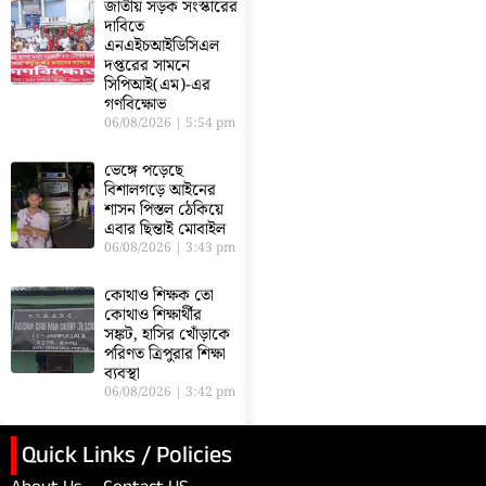
জাতীয় সড়ক সংস্কারের
দাবিতে
এনএইচআইডিসিএল
দপ্তরের সামনে
সিপিআই(এম)-এর
গণবিক্ষোভ
06/08/2026
5:54 pm
ভেঙ্গে পড়েছে
বিশালগড়ে আইনের
শাসন পিস্তল ঠেকিয়ে
এবার ছিন্তাই মোবাইল
06/08/2026
3:43 pm
কোথাও শিক্ষক তো
কোথাও শিক্ষার্থীর
সঙ্কট, হাসির খোঁড়াকে
পরিণত ত্রিপুরার শিক্ষা
ব্যবস্থা
06/08/2026
3:42 pm
Quick Links / Policies