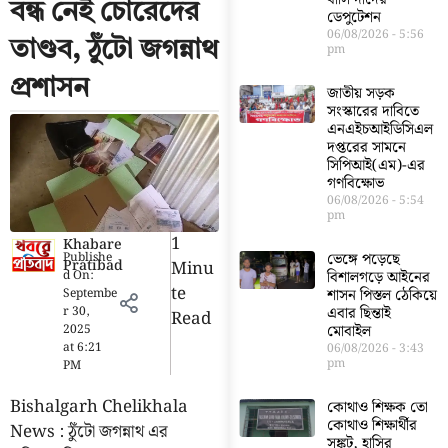
বন্ধ নেই চোরেদের
ডেপুটেশন
06/08/2026
5:56
তাণ্ডব, ঠুঁটো জগন্নাথ
pm
প্রশাসন
জাতীয় সড়ক
সংস্কারের দাবিতে
এনএইচআইডিসিএল
দপ্তরের সামনে
সিপিআই(এম)-এর
গণবিক্ষোভ
06/08/2026
5:54
pm
1
Khabare
ভেঙ্গে পড়েছে
Publishe
Pratibad
Minu
বিশালগড়ে আইনের
d On:
Te
শাসন পিস্তল ঠেকিয়ে
Septembe
এবার ছিন্তাই
r 30,
Read
মোবাইল
2025
at
6:21
06/08/2026
3:43
pm
PM
Bishalgarh Chelikhala
কোথাও শিক্ষক তো
কোথাও শিক্ষার্থীর
News : ঠুঁটো জগন্নাথ এর
সঙ্কট, হাসির