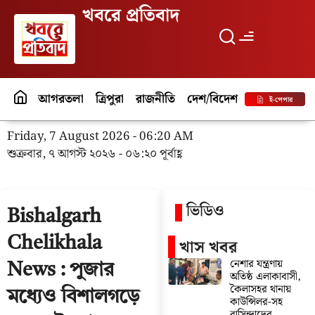
খবরে প্রতিবাদ
আগরতলা
ত্রিপুরা
রাজনীতি
দেশ/বিদেশ
পর্যটন
বিনো
ই-পেপার
Friday, 7 August 2026 - 06:20 AM
শুক্রবার, ৭ আগস্ট ২০২৬ - ০৬:২০ পূর্বাহ্ণ
ভিডিও
Bishalgarh
Chelikhala
খাস খবর
নেশার যন্ত্রণায়
News : পুজার
অতিষ্ঠ এলাকাবাসী,
কৈলাসহর থানায়
মধ্যেও বিশালগড়ে
কাউন্সিলর-সহ
বাসিন্দাদের