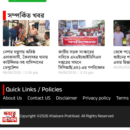
সম্পর্কিত খবর
নেশার যন্ত্রণায় অতিষ্ঠ
জাতীয় সড়ক সংস্কারের
ভেঙ্গে প
এলাকাবাসী, কৈলাসহর থানায়
দাবিতে এনএইচআইডিসিএল
আইনের শা
কাউন্সিলর-সহ বাসিন্দাদের
দপ্তরের সামনে
এবার ছিন্
ডেপুটেশন
সিপিআই(এম)-এর গণবিক্ষোভ
06/08/20
06/08/2026
5:56 pm
06/08/2026
5:54 pm
Quick Links / Policies
About Us
Contact US
Disclaimer
Privacy policy
Terms 
Copyright ©2026 Khabare Pratibad. All Rights Reserved