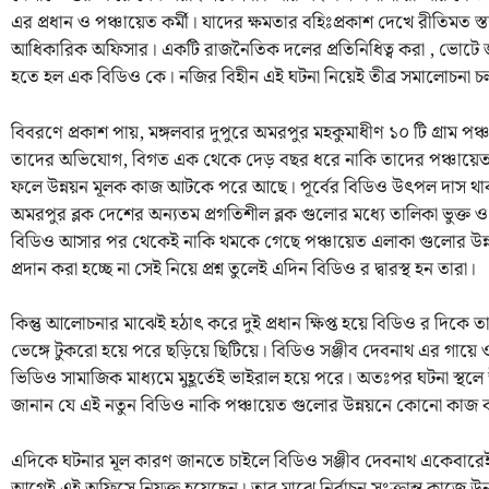
এর প্রধান ও পঞ্চায়েত কর্মী। যাদের ক্ষমতার বহিঃপ্রকাশ দেখে রীতিমত স্তব্ধ
আধিকারিক অফিসার। একটি রাজনৈতিক দলের প্রতিনিধিত্ব করা , ভোটে জয়ী 
হতে হল এক বিডিও কে। নজির বিহীন এই ঘটনা নিয়েই তীব্র সমালোচনা চলছে
বিবরণে প্রকাশ পায়, মঙ্গলবার দুপুরে অমরপুর মহকুমাধীণ ১০ টি গ্রাম প
তাদের অভিযোগ, বিগত এক থেকে দেড় বছর ধরে নাকি তাদের পঞ্চায়েত এল
ফলে উন্নয়ন মূলক কাজ আটকে পরে আছে। পূর্বের বিডিও উৎপল দাস থা
অমরপুর ব্লক দেশের অন্যতম প্রগতিশীল ব্লক গুলোর মধ্যে তালিকা ভুক্ত ও
বিডিও আসার পর থেকেই নাকি থমকে গেছে পঞ্চায়েত এলাকা গুলোর উন্নয়ন
প্রদান করা হচ্ছে না সেই নিয়ে প্রশ্ন তুলেই এদিন বিডিও র দ্বারস্থ হন তারা।
কিন্তু আলোচনার মাঝেই হঠাৎ করে দুই প্রধান ক্ষিপ্ত হয়ে বিডিও র দিকে তার
ভেঙ্গে টুকরো হয়ে পরে ছড়িয়ে ছিটিয়ে। বিডিও সঞ্জীব দেবনাথ এর গায়ে
ভিডিও সামাজিক মাধ্যমে মুহূর্তেই ভাইরাল হয়ে পরে। অতঃপর ঘটনা স্থলে উপ
জানান যে এই নতুন বিডিও নাকি পঞ্চায়েত গুলোর উন্নয়নে কোনো কাজ 
এদিকে ঘটনার মূল কারণ জানতে চাইলে বিডিও সঞ্জীব দেবনাথ একেবারেই অ
আগেই এই অফিসে নিযুক্ত হয়েছেন। তার মাঝে নির্বাচন সংক্রান্ত কাজে 