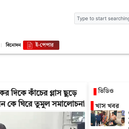
ই-পেপার
বিনোদন
ভিডিও
 দিকে কাঁচের গ্লাস ছুড়ে
রন কে ঘিরে তুমুল সমালোচনা
খাস খবর