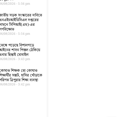
06/08/2026
5:56 pm
জাতীয় সড়ক সংস্কারের দাবিতে
এনএইচআইডিসিএল দপ্তরের
সামনে সিপিআই(এম)-এর
গণবিক্ষোভ
06/08/2026
5:54 pm
ভেঙ্গে পড়েছে বিশালগড়ে
আইনের শাসন পিস্তল ঠেকিয়ে
এবার ছিন্তাই মোবাইল
06/08/2026
3:43 pm
কোথাও শিক্ষক তো কোথাও
শিক্ষার্থীর সঙ্কট, হাসির খোঁড়াকে
পরিণত ত্রিপুরার শিক্ষা ব্যবস্থা
06/08/2026
3:42 pm