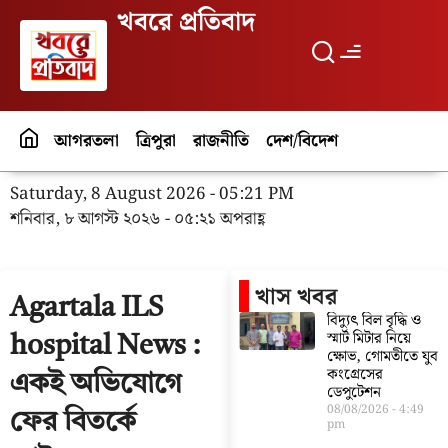
খবরে প্রতিবাদ
আগরতলা
ত্রিপুরা
রাজনীতি
দেশ/বিদেশ
পর্যটন
বিনো
Saturday, 8 August 2026 - 05:21 PM
শনিবার, ৮ আগস্ট ২০২৬ - ০৫:২১ অপরাহ্ণ
খাস খবর
Agartala ILS
বিদ্যুৎ বিল বৃদ্ধি ও
স্মার্ট মিটার নিয়ে
hospital News :
ক্ষোভ, গোমতীতে যুব
কংগ্রেসের
একই অভিযোগে
ডেপুটেশন
08/08/2026
4:49
ফের বিতর্কে
pm