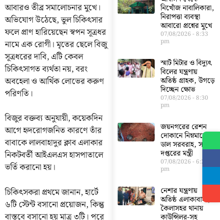
আবারও তীব্র সমালোচনার মুখে।
নিখোঁজ নাবালিকারা,
নিরাপত্তা ব্যবস্থা
অভিযোগ উঠেছে, ভুল চিকিৎসার
আবারো প্রশ্নের মুখে
ফলে প্রাণ হারিয়েছেন স্বপন সূত্রধর
07/08/2026
8:33
pm
নামে এক রোগী। মৃতের ছেলে বিজু
সূত্রধরের দাবি, এটি কেবল
স্মার্ট মিটার ও বিদ্যুৎ
চিকিৎসাগত ব্যর্থতা নয়, বরং
বিলের যন্ত্রণায়
অবহেলা ও আর্থিক লোভের করুণ
অতিষ্ঠ গ্রাহক, উগড়ে
দিচ্ছেন ক্ষোভ
পরিণতি।
07/08/2026
8:30
pm
বিজুর বক্তব্য অনুযায়ী, কয়েকদিন
জয়নগরের রেশন
আগে হৃদরোগজনিত কারণে তাঁর
দোকানে নিম্নমানের
বাবাকে লালবাহাদুর ক্লাব এলাকার
ডাল সরবরাহ, সরব
দপ্তরের মন্ত্রী
নিকটবর্তী আইএলএস হাসপাতালে
07/08/2026
6:23
ভর্তি করানো হয়।
pm
নেশার যন্ত্রণায়
চিকিৎসকরা প্রথমে জানান, হার্টে
অতিষ্ঠ এলাকাবাসী,
৬টি স্টেন্ট বসানো প্রয়োজন, কিন্তু
কৈলাসহর থানায়
বাস্তবে বসানো হয় মাত্র ৩টি। পরে
কাউন্সিলর-সহ