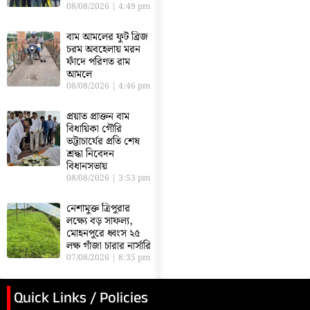
08/08/2026
4:49 pm
বাম আমলের ফুট ব্রিজ
চরম অবহেলায় মরন
ফাঁদে পরিণত রাম
আমলে
08/08/2026
4:46 pm
প্রয়াত প্রাক্তন বাম
বিধায়িকা গৌরি
ভট্টাচার্যের প্রতি শেষ
শ্রদ্ধা নিবেদন
বিধানসভায়
08/08/2026
3:53 pm
নেশামুক্ত ত্রিপুরার
লক্ষ্যে বড় সাফল্য,
মোহনপুরে ধ্বংস ২৫
লক্ষ গাঁজা চারার নার্সারি
07/08/2026
8:35 pm
Quick Links / Policies