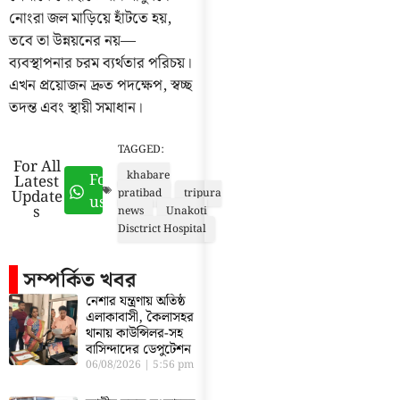
নোংরা জল মাড়িয়ে হাঁটতে হয়,
তবে তা উন্নয়নের নয়—
ব্যবস্থাপনার চরম ব্যর্থতার পরিচয়।
এখন প্রয়োজন দ্রুত পদক্ষেপ, স্বচ্ছ
তদন্ত এবং স্থায়ী সমাধান।
TAGGED:
For All
khabare
Follow
Latest
Update
pratibad
tripura
us
s
news
Unakoti
Disctrict Hospital
সম্পর্কিত খবর
নেশার যন্ত্রণায় অতিষ্ঠ
এলাকাবাসী, কৈলাসহর
থানায় কাউন্সিলর-সহ
বাসিন্দাদের ডেপুটেশন
06/08/2026
5:56 pm