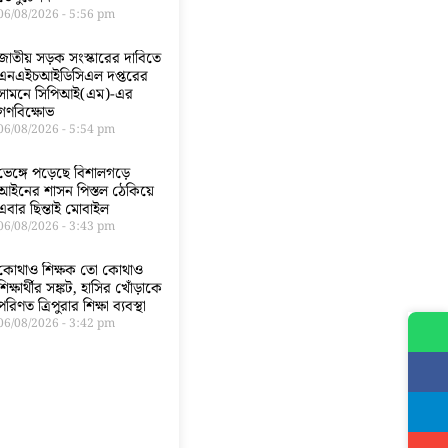
06/08/2026
5:56 pm
জাতীয় সড়ক সংস্কারের দাবিতে
এনএইচআইডিসিএল দপ্তরের
সামনে সিপিআই(এম)-এর
গণবিক্ষোভ
06/08/2026
5:54 pm
ভেঙ্গে পড়েছে বিশালগড়ে
আইনের শাসন পিস্তল ঠেকিয়ে
এবার ছিন্তাই মোবাইল
06/08/2026
3:43 pm
কোথাও শিক্ষক তো কোথাও
শিক্ষার্থীর সঙ্কট, হাসির খোঁড়াকে
পরিণত ত্রিপুরার শিক্ষা ব্যবস্থা
06/08/2026
3:42 pm