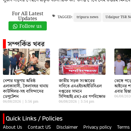
সুজন দাসের পেছনে প্রকৃত ঘটনা ঠিক কী? তদন্ত শেষে সেই উত্তরই মিলবে
For All Latest
tripura news
Udaipur TSR N
TAGGED:
Updates
Follow us
সম্পর্কিত খবর
নেশার যন্ত্রণায় অতিষ্ঠ
জাতীয় সড়ক সংস্কারের
ভেঙ্গে প
এলাকাবাসী, কৈলাসহর থানায়
দাবিতে এনএইচআইডিসিএল
আইনের শা
কাউন্সিলর-সহ বাসিন্দাদের
দপ্তরের সামনে
এবার ছিন্
ডেপুটেশন
সিপিআই(এম)-এর গণবিক্ষোভ
06/08/20
06/08/2026
5:56 pm
06/08/2026
5:54 pm
Quick Links / Policies
About Us
Contact US
Disclaimer
Privacy policy
Terms 