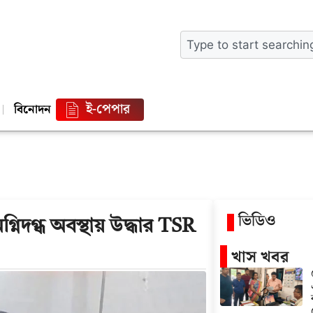
ই-পেপার
বিনোদন
ভিডিও
নিদগ্ধ অবস্থায় উদ্ধার TSR
খাস খবর