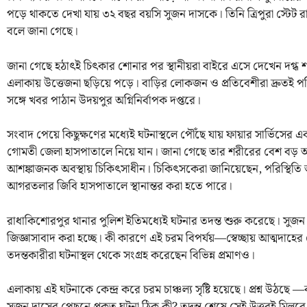
পড়ে থাকতে দেখা যায় ৩২ বছর বয়সি সুজন দাসকে। তিনি ত্রিপুরা স্টেট
বলে জানা গেছে।
জানা গেছে হঠাৎই চিৎকার শোনার পর স্থানীয়রা বাইরে এসে দেখেন দগ্ধ শ
এলাকায় উত্তেজনা ছড়িয়ে পড়ে। বাড়ির লোকজন ও প্রতিবেশীরা দ্রুতই পরিস
সঙ্গে খবর পাঠান উদয়পুর অগ্নিনির্বাপক দপ্তরে।
সংবাদ পেয়ে কিছুক্ষণের মধ্যেই ঘটনাস্থলে পৌঁছে যায় ফায়ার সার্ভিসের
গোমতী জেলা হাসপাতালে নিয়ে যান। জানা গেছে তার শরীরের বেশ বড় অং
আশঙ্কাজনক অবস্থায় চিকিৎসাধীন। চিকিৎসকেরা জানিয়েছেন, পরিস্থিত
আগরতলার জিবি হাসপাতালে স্থানান্তর করা হতে পারে।
রাধাকিশোরপুর থানার পুলিশ ইতিমধ্যেই ঘটনার তদন্ত শুরু করেছে। সুজন 
জিজ্ঞাসাবাদ করা হচ্ছে। কী কারণে এই চরম বিপর্যয়—স্বেচ্ছায় আত্মদাহ
তদন্তকারীরা ঘটনাস্থল থেকে সংগ্রহ করেছেন বিভিন্ন প্রমাণও।
এলাকায় এই ঘটনাকে কেন্দ্র করে চরম চাঞ্চল্য সৃষ্টি হয়েছে। প্রশ্ন উঠছে