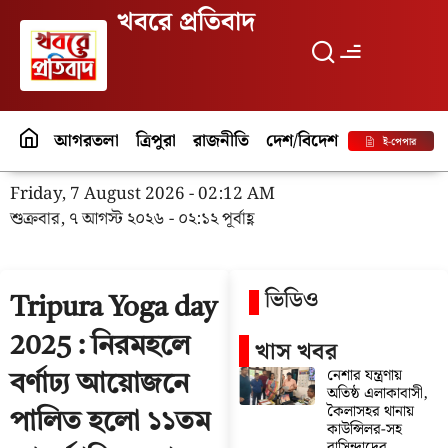
খবরে প্রতিবাদ
আগরতলা
ত্রিপুরা
রাজনীতি
দেশ/বিদেশ
পর্যটন
বিনো
ই-পেপার
Friday, 7 August 2026 - 02:12 AM
শুক্রবার, ৭ আগস্ট ২০২৬ - ০২:১২ পূর্বাহ্ণ
ভিডিও
Tripura Yoga day
2025 : নিরমহলে
খাস খবর
নেশার যন্ত্রণায়
বর্ণাঢ্য আয়োজনে
অতিষ্ঠ এলাকাবাসী,
কৈলাসহর থানায়
পালিত হলো ১১তম
কাউন্সিলর-সহ
বাসিন্দাদের