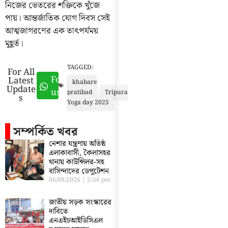
নিজের ভেতরের শক্তিকে খুঁজে
পায়। আন্তর্জাতিক যোগ দিবস সেই
আত্মজাগরণের এক তাৎপর্যময়
মুহূর্ত।
TAGGED:
For All
Follow
Latest
khabare
Update
us
pratibad
Tripura
s
Yoga day 2025
সম্পর্কিত খবর
নেশার যন্ত্রণায় অতিষ্ঠ
এলাকাবাসী, কৈলাসহর
থানায় কাউন্সিলর-সহ
বাসিন্দাদের ডেপুটেশন
06/08/2026
5:56 pm
জাতীয় সড়ক সংস্কারের
দাবিতে
এনএইচআইডিসিএল