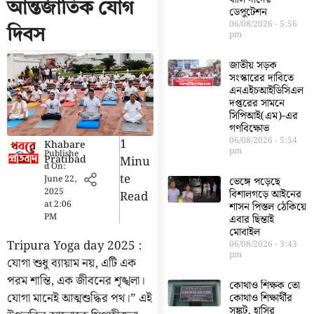
আন্তর্জাতিক যোগ
ডেপুটেশন
06/08/2026
5:56
দিবস
pm
জাতীয় সড়ক
সংস্কারের দাবিতে
এনএইচআইডিসিএল
দপ্তরের সামনে
সিপিআই(এম)-এর
গণবিক্ষোভ
06/08/2026
5:54
1
Khabare
pm
Publishe
Pratibad
Minu
d On:
Te
June 22,
ভেঙ্গে পড়েছে
2025
বিশালগড়ে আইনের
Read
at
2:06
শাসন পিস্তল ঠেকিয়ে
PM
এবার ছিন্তাই
মোবাইল
Tripura Yoga day 2025 :
06/08/2026
3:43
pm
যোগা শুধু ব্যায়াম নয়, এটি এক
পরম শান্তি, এক জীবনের শৃঙ্খলা।
কোথাও শিক্ষক তো
যোগা মানেই আত্মশুদ্ধির পথ।” এই
কোথাও শিক্ষার্থীর
সঙ্কট, হাসির