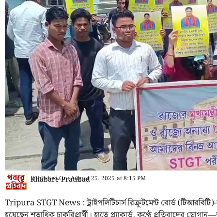
Published On:
August 25, 2025
at
8:15 PM
Khabare Pratibad
Tripura STGT News : ট্রাইপলিটিচার্স রিক্রুটমেন্ট বোর্ড (টিআরবি
হয়েছেন শতাধিক চাকরিপ্রার্থী। হাতে প্ল্যাকার্ড, কণ্ঠে প্রতিবাদের স্লোগ