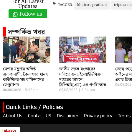
For All Latest
khabare pratibad
tripura n
TAGGED:
Updates
Follow us
সম্পর্কিত খবর
নেশার যন্ত্রণায় অতিষ্ঠ
জাতীয় সড়ক সংস্কারের
ভেঙ্গে প
এলাকাবাসী, কৈলাসহর থানায়
দাবিতে এনএইচআইডিসিএল
আইনের শা
কাউন্সিলর-সহ বাসিন্দাদের
দপ্তরের সামনে
এবার ছিন্
ডেপুটেশন
সিপিআই(এম)-এর গণবিক্ষোভ
06/08/20
06/08/2026
5:56 pm
06/08/2026
5:54 pm
Quick Links / Policies
About Us
Contact US
Disclaimer
Privacy policy
Terms 