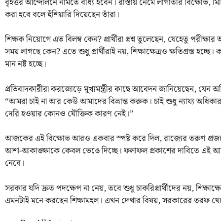
বৃহত্তর আন্দোলনে নামতে বাধ্য হবেন। রাস্তায় নেমে লাগাতার বিক্ষোভ,
করা হবে বলে হুঁশিয়ারি দিয়েছেন তাঁরা।
শিক্ষক নিয়োগে এত বিলম্ব কেন? প্রার্থীরা প্রশ্ন তুলেছেন, যেহেতু পরী
সময় লাগছে কেন? এতে শুধু প্রার্থীরাই নয়, শিক্ষাক্ষেত্রও ক্ষতিগ্রস্ত হচ্ছ
মান নষ্ট হচ্ছে।
প্রতিবাদকারীরা করজোড়ে মুখ্যমন্ত্রীর কাছে আবেদন জানিয়েছেন, যেন অব
“আমরা চাই না আর কেউ আমাদের বিভ্রান্ত করুক। চাই শুধু ন্যায্য অধিক
দেরি হওয়ার কোনও যৌক্তিক কারণ নেই।”
আজকের এই বিক্ষোভ আরও একবার স্পষ্ট করে দিল, রাজ্যের তরুণ প্রজন্মে
আশা-আকাঙ্ক্ষাকে কেবল ভেঙে দিচ্ছে। ফলাফল প্রকাশের দাবিতে এই 
নেবে।
সরকার যদি দ্রুত পদক্ষেপ না নেয়, তবে শুধু চাকরিপ্রার্থীদের নয়, শিক্ষ
এমনটাই মনে করছেন শিক্ষামহল। এখন দেখার বিষয়, সরকারের তরফ থেক