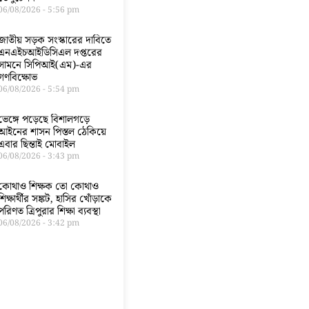
06/08/2026
5:56 pm
জাতীয় সড়ক সংস্কারের দাবিতে
এনএইচআইডিসিএল দপ্তরের
সামনে সিপিআই(এম)-এর
গণবিক্ষোভ
06/08/2026
5:54 pm
ভেঙ্গে পড়েছে বিশালগড়ে
আইনের শাসন পিস্তল ঠেকিয়ে
এবার ছিন্তাই মোবাইল
06/08/2026
3:43 pm
কোথাও শিক্ষক তো কোথাও
শিক্ষার্থীর সঙ্কট, হাসির খোঁড়াকে
পরিণত ত্রিপুরার শিক্ষা ব্যবস্থা
06/08/2026
3:42 pm