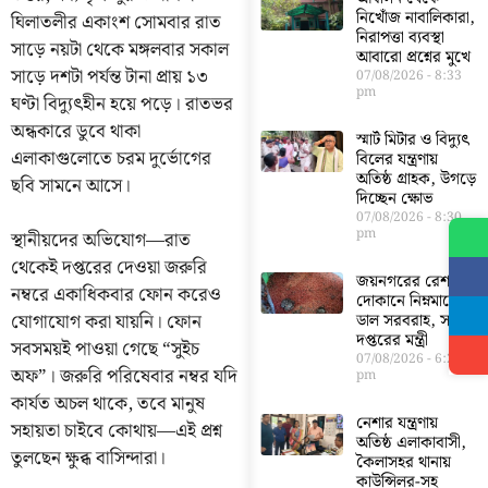
নিখোঁজ নাবালিকারা,
ঘিলাতলীর একাংশ সোমবার রাত
নিরাপত্তা ব্যবস্থা
সাড়ে নয়টা থেকে মঙ্গলবার সকাল
আবারো প্রশ্নের মুখে
সাড়ে দশটা পর্যন্ত টানা প্রায় ১৩
07/08/2026
8:33
pm
ঘণ্টা বিদ্যুৎহীন হয়ে পড়ে। রাতভর
অন্ধকারে ডুবে থাকা
স্মার্ট মিটার ও বিদ্যুৎ
এলাকাগুলোতে চরম দুর্ভোগের
বিলের যন্ত্রণায়
অতিষ্ঠ গ্রাহক, উগড়ে
ছবি সামনে আসে।
দিচ্ছেন ক্ষোভ
07/08/2026
8:30
pm
স্থানীয়দের অভিযোগ—রাত
থেকেই দপ্তরের দেওয়া জরুরি
জয়নগরের রেশন
নম্বরে একাধিকবার ফোন করেও
দোকানে নিম্নমানের
যোগাযোগ করা যায়নি। ফোন
ডাল সরবরাহ, সরব
দপ্তরের মন্ত্রী
সবসময়ই পাওয়া গেছে “সুইচ
07/08/2026
6:23
অফ”। জরুরি পরিষেবার নম্বর যদি
pm
কার্যত অচল থাকে, তবে মানুষ
নেশার যন্ত্রণায়
সহায়তা চাইবে কোথায়—এই প্রশ্ন
অতিষ্ঠ এলাকাবাসী,
তুলছেন ক্ষুব্ধ বাসিন্দারা।
কৈলাসহর থানায়
কাউন্সিলর-সহ