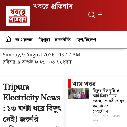
খবরে প্রতিবাদ
আগরতলা
ত্রিপুরা
রাজনীতি
দেশ/বিদেশ
পর্যটন
বিনো
Sunday, 9 August 2026 - 06:12 AM
রবিবার, ৯ আগস্ট ২০২৬ - ০৬:১২ পূর্বাহ্ণ
খাস খবর
Tripura
বিদ্যুৎ বিল বৃদ্ধি ও
স্মার্ট মিটার নিয়ে
Electricity News
ক্ষোভ, গোমতীতে যুব
কংগ্রেসের
: ১৩ ঘণ্টা ধরে বিদুৎ
ডেপুটেশন
08/08/2026
4:49
নেই! জরুরি
pm