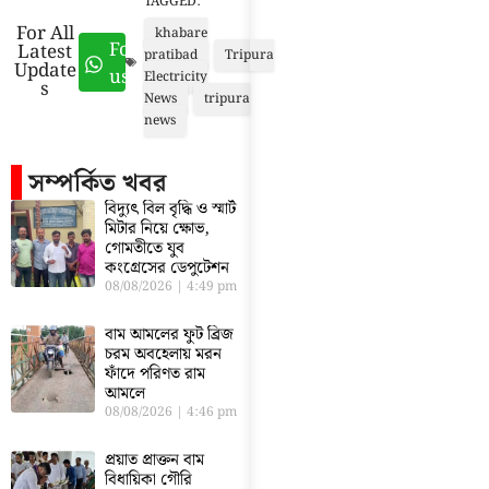
TAGGED:
For All
khabare
Follow
Latest
pratibad
Tripura
Update
us
Electricity
s
News
tripura
news
সম্পর্কিত খবর
বিদ্যুৎ বিল বৃদ্ধি ও স্মার্ট
মিটার নিয়ে ক্ষোভ,
গোমতীতে যুব
কংগ্রেসের ডেপুটেশন
08/08/2026
4:49 pm
বাম আমলের ফুট ব্রিজ
চরম অবহেলায় মরন
ফাঁদে পরিণত রাম
আমলে
08/08/2026
4:46 pm
প্রয়াত প্রাক্তন বাম
বিধায়িকা গৌরি