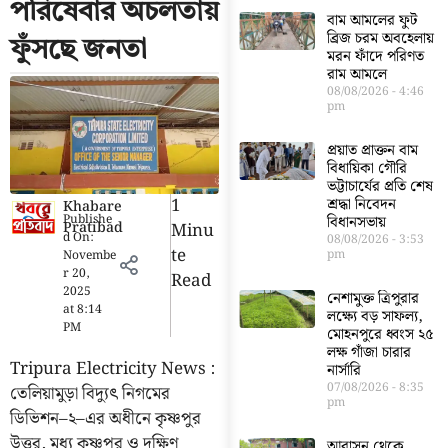
পরিষেবার অচলতায়
বাম আমলের ফুট
ব্রিজ চরম অবহেলায়
ফুঁসছে জনতা
মরন ফাঁদে পরিণত
রাম আমলে
08/08/2026
4:46
pm
প্রয়াত প্রাক্তন বাম
বিধায়িকা গৌরি
ভট্টাচার্যের প্রতি শেষ
1
শ্রদ্ধা নিবেদন
Khabare
Publishe
বিধানসভায়
Pratibad
Minu
d On:
08/08/2026
3:53
Te
pm
Novembe
r 20,
Read
2025
নেশামুক্ত ত্রিপুরার
at
8:14
লক্ষ্যে বড় সাফল্য,
PM
মোহনপুরে ধ্বংস ২৫
লক্ষ গাঁজা চারার
Tripura Electricity News :
নার্সারি
07/08/2026
8:35
তেলিয়ামুড়া বিদ্যুৎ নিগমের
pm
ডিভিশন–২–এর অধীনে কৃষ্ণপুর
উত্তর, মধ্য কৃষ্ণপুর ও দক্ষিণ
আবাসন থেকে