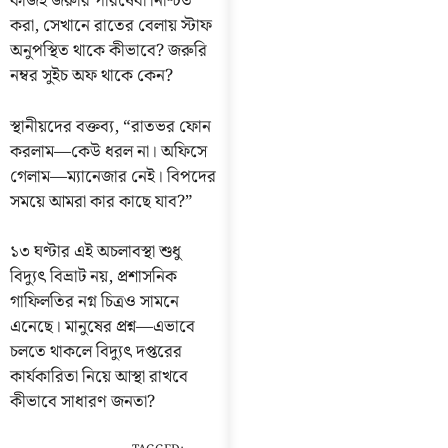
কাজই জরুরি পরিষেবা নিশ্চিত
করা, সেখানে রাতের বেলায় স্টাফ
অনুপস্থিত থাকে কীভাবে? জরুরি
নম্বর সুইচ অফ থাকে কেন?
স্থানীয়দের বক্তব্য, “রাতভর ফোন
করলাম—কেউ ধরল না। অফিসে
গেলাম—ম্যানেজার নেই। বিপদের
সময়ে আমরা কার কাছে যাব?”
১৩ ঘণ্টার এই অচলাবস্থা শুধু
বিদ্যুৎ বিভ্রাট নয়, প্রশাসনিক
গাফিলতির নগ্ন চিত্রও সামনে
এনেছে। মানুষের প্রশ্ন—এভাবে
চলতে থাকলে বিদ্যুৎ দপ্তরের
কার্যকারিতা নিয়ে আস্থা রাখবে
কীভাবে সাধারণ জনতা?