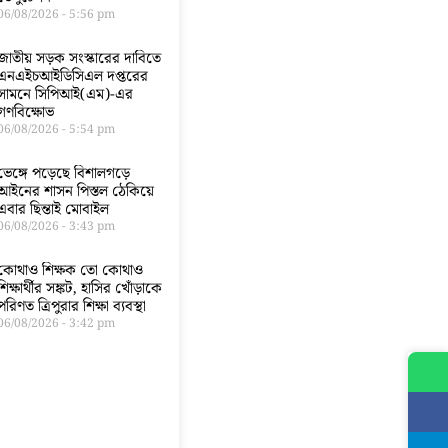
06/08/2026
5:56 pm
জাতীয় সড়ক সংস্কারের দাবিতে
এনএইচআইডিসিএল দপ্তরের
সামনে সিপিআই(এম)-এর
গণবিক্ষোভ
06/08/2026
5:54 pm
ভেঙ্গে পড়েছে বিশালগড়ে
আইনের শাসন পিস্তল ঠেকিয়ে
এবার ছিন্তাই মোবাইল
06/08/2026
3:43 pm
কোথাও শিক্ষক তো কোথাও
শিক্ষার্থীর সঙ্কট, হাসির খোঁড়াকে
পরিণত ত্রিপুরার শিক্ষা ব্যবস্থা
06/08/2026
3:42 pm