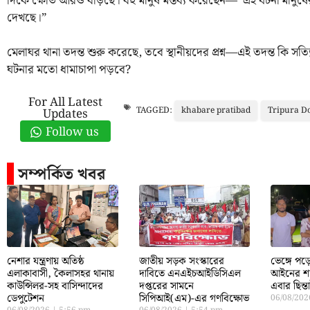
দিকে ক্ষোভ আরও বাড়ছে। বহু মানুষ মন্তব্য করেছেন—“এই ঘটনা মানুষের 
দেখছে।”
মেলাঘর থানা তদন্ত শুরু করেছে, তবে স্থানীয়দের প্রশ্ন—এই তদন্ত কি সত্
ঘটনার মতো ধামাচাপা পড়বে?
For All Latest
khabare pratibad
Tripura D
TAGGED:
Updates
Follow us
সম্পর্কিত খবর
নেশার যন্ত্রণায় অতিষ্ঠ
জাতীয় সড়ক সংস্কারের
ভেঙ্গে প
এলাকাবাসী, কৈলাসহর থানায়
দাবিতে এনএইচআইডিসিএল
আইনের শা
কাউন্সিলর-সহ বাসিন্দাদের
দপ্তরের সামনে
এবার ছিন্
ডেপুটেশন
সিপিআই(এম)-এর গণবিক্ষোভ
06/08/20