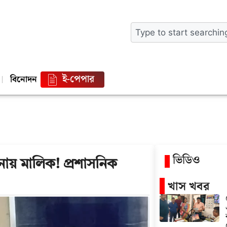
ই-পেপার
বিনোদন
ভিডিও
নায় মালিক! প্রশাসনিক
খাস খবর