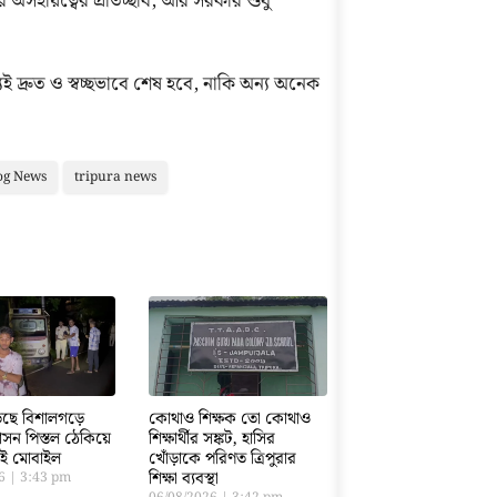
অসহায়ত্বের প্রতিচ্ছবি, আর সরকার শুধু
যিই দ্রুত ও স্বচ্ছভাবে শেষ হবে, নাকি অন্য অনেক
og News
tripura news
ড়েছে বিশালগড়ে
কোথাও শিক্ষক তো কোথাও
সন পিস্তল ঠেকিয়ে
শিক্ষার্থীর সঙ্কট, হাসির
তাই মোবাইল
খোঁড়াকে পরিণত ত্রিপুরার
শিক্ষা ব্যবস্থা
26
3:43 pm