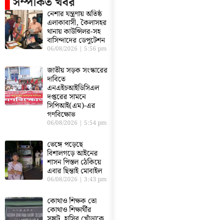
সম্পর্কিত খবর
নেশার যন্ত্রণায় অতিষ্ঠ
এলাকাবাসী, কৈলাসহর
থানায় কাউন্সিলর-সহ
বাসিন্দাদের ডেপুটেশন
06/08/2026
5:56 pm
জাতীয় সড়ক সংস্কারের
দাবিতে
এনএইচআইডিসিএল
দপ্তরের সামনে
সিপিআই(এম)-এর
গণবিক্ষোভ
06/08/2026
5:54 pm
ভেঙ্গে পড়েছে
বিশালগড়ে আইনের
শাসন পিস্তল ঠেকিয়ে
এবার ছিন্তাই মোবাইল
06/08/2026
3:43 pm
কোথাও শিক্ষক তো
কোথাও শিক্ষার্থীর
সঙ্কট, হাসির খোঁড়াকে