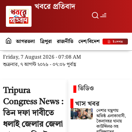
খবরে প্রতিবাদ
আগরতলা
ত্রিপুরা
রাজনীতি
দেশ/বিদেশ
পর্যটন
বিনো
ই-পেপার
Friday, 7 August 2026 - 07:08 AM
শুক্রবার, ৭ আগস্ট ২০২৬ - ০৭:০৮ পূর্বাহ্ণ
ভিডিও
Tripura
Congress News :
খাস খবর
নেশার যন্ত্রণায়
তিন দফা দাবীতে
অতিষ্ঠ এলাকাবাসী,
কৈলাসহর থানায়
ধলাই জেলার জেলা
কাউন্সিলর-সহ
বাসিন্দাদের