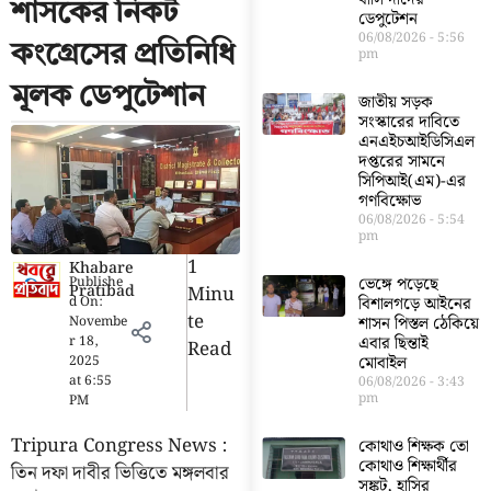
শাসকের নিকট
ডেপুটেশন
06/08/2026
5:56
কংগ্রেসের প্রতিনিধি
pm
মূলক ডেপুটেশান
জাতীয় সড়ক
সংস্কারের দাবিতে
এনএইচআইডিসিএল
দপ্তরের সামনে
সিপিআই(এম)-এর
গণবিক্ষোভ
06/08/2026
5:54
pm
1
Khabare
Publishe
ভেঙ্গে পড়েছে
Pratibad
Minu
d On:
বিশালগড়ে আইনের
Te
Novembe
শাসন পিস্তল ঠেকিয়ে
r 18,
এবার ছিন্তাই
Read
2025
মোবাইল
at
6:55
06/08/2026
3:43
pm
PM
Tripura Congress News :
কোথাও শিক্ষক তো
কোথাও শিক্ষার্থীর
তিন দফা দাবীর ভিত্তিতে মঙ্গলবার
সঙ্কট, হাসির