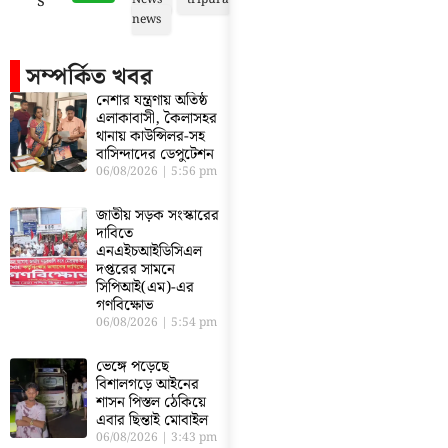
s
news
সম্পর্কিত খবর
নেশার যন্ত্রণায় অতিষ্ঠ
এলাকাবাসী, কৈলাসহর
থানায় কাউন্সিলর-সহ
বাসিন্দাদের ডেপুটেশন
06/08/2026
5:56 pm
জাতীয় সড়ক সংস্কারের
দাবিতে
এনএইচআইডিসিএল
দপ্তরের সামনে
সিপিআই(এম)-এর
গণবিক্ষোভ
06/08/2026
5:54 pm
ভেঙ্গে পড়েছে
বিশালগড়ে আইনের
শাসন পিস্তল ঠেকিয়ে
এবার ছিন্তাই মোবাইল
06/08/2026
3:43 pm