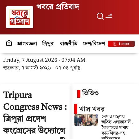
খবরে প্রতিবাদ
আগরতলা
ত্রিপুরা
রাজনীতি
দেশ/বিদেশ
পর্যটন
বিনো
ই-পেপার
Friday, 7 August 2026 - 07:04 AM
শুক্রবার, ৭ আগস্ট ২০২৬ - ০৭:০৪ পূর্বাহ্ণ
ভিডিও
Tripura
Congress News :
খাস খবর
নেশার যন্ত্রণায়
ত্রিপুরা প্রদেশ
অতিষ্ঠ এলাকাবাসী,
কৈলাসহর থানায়
কংগ্রেসের উদ্যোগে
কাউন্সিলর-সহ
বাসিন্দাদের