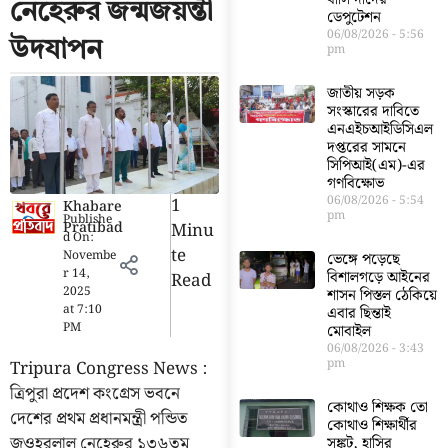
নেহেরুর জন্মজয়ন্তী
ডেপুটেশন
06/08/2026
5:56
উদযাপন
pm
জাতীয় সড়ক
সংস্কারের দাবিতে
এনএইচআইডিসিএল
দপ্তরের সামনে
সিপিআই(এম)-এর
গণবিক্ষোভ
06/08/2026
5:54
1
Khabare
pm
Publishe
Pratibad
Minu
d On:
Te
Novembe
ভেঙ্গে পড়েছে
r 14,
বিশালগড়ে আইনের
Read
2025
শাসন পিস্তল ঠেকিয়ে
at
7:10
এবার ছিন্তাই
PM
মোবাইল
06/08/2026
3:43
pm
Tripura Congress News :
ত্রিপুরা প্রদেশ কংগ্রেস ভবনে
কোথাও শিক্ষক তো
দেশের প্রথম প্রধানমন্ত্রী পন্ডিত
কোথাও শিক্ষার্থীর
জওহরলাল নেহেরুর ১৩৬তম
সঙ্কট, হাসির