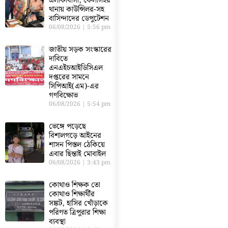
এলাকাবাসী, কৈলাসহর
থানায় কাউন্সিলর-সহ
বাসিন্দাদের ডেপুটেশন
06/08/2026
5:56 pm
জাতীয় সড়ক সংস্কারের
দাবিতে
এনএইচআইডিসিএল
দপ্তরের সামনে
সিপিআই(এম)-এর
গণবিক্ষোভ
06/08/2026
5:54 pm
ভেঙ্গে পড়েছে
বিশালগড়ে আইনের
শাসন পিস্তল ঠেকিয়ে
এবার ছিন্তাই মোবাইল
06/08/2026
3:43 pm
কোথাও শিক্ষক তো
কোথাও শিক্ষার্থীর
সঙ্কট, হাসির খোঁড়াকে
পরিণত ত্রিপুরার শিক্ষা
ব্যবস্থা