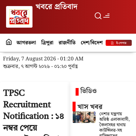
খবরে প্রতিবাদ
আগরতলা
ত্রিপুরা
রাজনীতি
দেশ/বিদেশ
পর্যটন
বিনো
ই-পেপার
Friday, 7 August 2026 - 01:20 AM
শুক্রবার, ৭ আগস্ট ২০২৬ - ০১:২০ পূর্বাহ্ণ
ভিডিও
TPSC
Recruitment
খাস খবর
নেশার যন্ত্রণায়
Notification : ১৪
অতিষ্ঠ এলাকাবাসী,
কৈলাসহর থানায়
নম্বর পেয়ে
কাউন্সিলর-সহ
বাসিন্দাদের