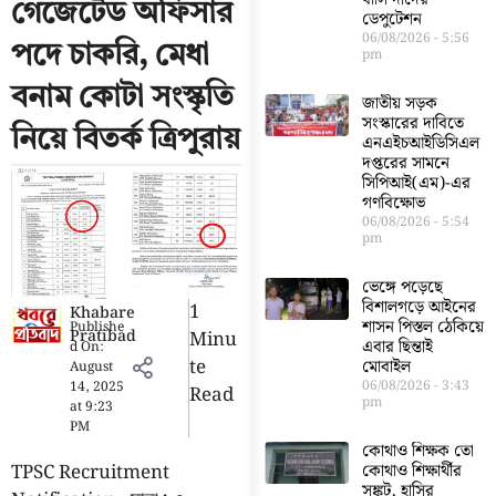
গেজেটেড অফিসার
ডেপুটেশন
06/08/2026
5:56
পদে চাকরি, মেধা
pm
বনাম কোটা সংস্কৃতি
জাতীয় সড়ক
সংস্কারের দাবিতে
নিয়ে বিতর্ক ত্রিপুরায়
এনএইচআইডিসিএল
দপ্তরের সামনে
সিপিআই(এম)-এর
গণবিক্ষোভ
06/08/2026
5:54
pm
ভেঙ্গে পড়েছে
বিশালগড়ে আইনের
1
Khabare
শাসন পিস্তল ঠেকিয়ে
Publishe
Pratibad
Minu
এবার ছিন্তাই
d On:
Te
মোবাইল
August
06/08/2026
3:43
14, 2025
Read
pm
at
9:23
PM
কোথাও শিক্ষক তো
TPSC Recruitment
কোথাও শিক্ষার্থীর
সঙ্কট, হাসির