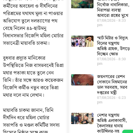
নিখোঁজ নাবালিকারা,
কর্মীদের অবহেলা ও দীর্ঘদিনের
নিরাপত্তা ব্যবস্থা
পরিশ্রমের যথাযথ মূল্য না পাওয়ার
আবারো প্রশ্নের মুখে
অভিযোগ তুলে দলত্যাগের পথ
07/08/2026
8:33
pm
বেছে নিলেন ৪৯-ছাউমনু
বিধানসভার বিজেপি মহিলা মোর্চার
স্মার্ট মিটার ও বিদ্যুৎ
সভানেত্রী মায়াবতি চাকমা।
বিলের যন্ত্রণায়
অতিষ্ঠ গ্রাহক, উগড়ে
দিচ্ছেন ক্ষোভ
বুধবার প্রদ্যুত মানিক্যের
07/08/2026
8:30
pm
উপস্থিতিতে নিজ বাসভবনেই তিপ্রা
মথার পতাকা হাতে তুলে নেন
জয়নগরের রেশন
তিনি। তাঁর সঙ্গে আরও কয়েকজন
দোকানে নিম্নমানের
বিজেপি কর্মীও নতুন করে তিপ্রা
ডাল সরবরাহ, সরব
দপ্তরের মন্ত্রী
মথার দলে নাম লেখান।
07/08/2026
6:23
pm
মায়াবতি চাকমা জানান, তিনি
নেশার যন্ত্রণায়
দীর্ঘদিন ধরে মহিলা মোর্চার
অতিষ্ঠ এলাকাবাসী,
সভাপতি ও মণ্ডল কমিটির সদস্য
কৈলাসহর থানায়
কাউন্সিলর-সহ
হিসেবে নিষ্ঠার সঙ্গে কাজ