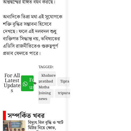
অন্তর্দ্বন্দ্বের ইঙ্গিত বহন করছে।
অন্যদিকে তিপ্রা মথা এই সুযোগকে
শক্তি বৃদ্ধির সম্ভাবনা হিসেবে
দেখছে। ফলে এই দলবদল শুধু
ব্যক্তিগত সিদ্ধান্ত নয়, ভবিষ্যতের
এডিসি রাজনীতিতেও গুরুত্বপূর্ণ
প্রভাব ফেলতে পারে।
TAGGED:
For All
khabare
Follow
Latest
pratibad
Tipra
Update
us
Motha
s
Joining
tripura
news
সম্পর্কিত খবর
বিদ্যুৎ বিল বৃদ্ধি ও স্মার্ট
মিটার নিয়ে ক্ষোভ,