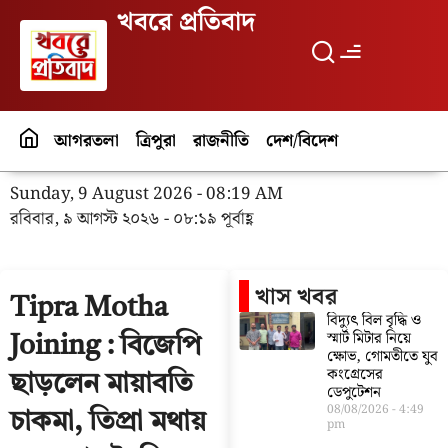
খবরে প্রতিবাদ
আগরতলা
ত্রিপুরা
রাজনীতি
দেশ/বিদেশ
পর্যটন
বিনো
Sunday, 9 August 2026 - 08:19 AM
রবিবার, ৯ আগস্ট ২০২৬ - ০৮:১৯ পূর্বাহ্ণ
খাস খবর
Tipra Motha
বিদ্যুৎ বিল বৃদ্ধি ও
স্মার্ট মিটার নিয়ে
Joining : বিজেপি
ক্ষোভ, গোমতীতে যুব
কংগ্রেসের
ছাড়লেন মায়াবতি
ডেপুটেশন
08/08/2026
4:49
চাকমা, তিপ্রা মথায়
pm