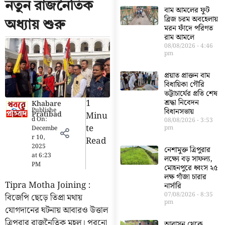
নতুন রাজনৈতিক
বাম আমলের ফুট
ব্রিজ চরম অবহেলায়
অধ্যায় শুরু
মরন ফাঁদে পরিণত
রাম আমলে
08/08/2026
4:46
pm
প্রয়াত প্রাক্তন বাম
বিধায়িকা গৌরি
ভট্টাচার্যের প্রতি শেষ
1
শ্রদ্ধা নিবেদন
Khabare
Publishe
বিধানসভায়
Pratibad
Minu
d On:
08/08/2026
3:53
Te
pm
Decembe
r 10,
Read
2025
নেশামুক্ত ত্রিপুরার
at
6:23
লক্ষ্যে বড় সাফল্য,
PM
মোহনপুরে ধ্বংস ২৫
লক্ষ গাঁজা চারার
Tipra Motha Joining :
নার্সারি
07/08/2026
8:35
বিজেপি ছেড়ে তিপ্রা মথায়
pm
যোগদানের ঘটনায় আবারও উত্তাল
ত্রিপুরার রাজনৈতিক মহল। পুরনো
আবাসন থেকে