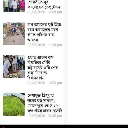
গোমতীতে যুব
কংগ্রেসের ডেপুটেশন
08/08/2026
4:49 pm
বাম আমলের ফুট ব্রিজ
চরম অবহেলায় মরন
ফাঁদে পরিণত রাম
আমলে
08/08/2026
4:46 pm
প্রয়াত প্রাক্তন বাম
বিধায়িকা গৌরি
ভট্টাচার্যের প্রতি শেষ
শ্রদ্ধা নিবেদন
বিধানসভায়
08/08/2026
3:53 pm
নেশামুক্ত ত্রিপুরার
লক্ষ্যে বড় সাফল্য,
মোহনপুরে ধ্বংস ২৫
লক্ষ গাঁজা চারার নার্সারি
07/08/2026
8:35 pm