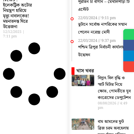
News :
পুরাতন চা বাগান – মেখলিপাড়া টি
ইলেকট্রিক অটোর
এস্টেট
নিয়ন্ত্রণ হারিয়ে
মৃত্যু নাবালকের!
22/03/2024
9:11 pm
ময়নাতদন্ত ঘিরে
ভুটানে সর্বোচ্চ নাগরিকের সন্মান
উত্তেজনা
পেলেন নরেন্দ্র মোদী
12/12/2025
7:11 pm
22/03/2024
9:37 pm
পশ্চিম ত্রিপুরা নির্বাচনী কার্যালয়
উদ্বোধন
খাস খবর
বিদ্যুৎ বিল বৃদ্ধি ও
স্মার্ট মিটার নিয়ে
ক্ষোভ, গোমতীতে যুব
কংগ্রেসের ডেপুটেশন
08/08/2026
4:49
pm
বাম আমলের ফুট
ব্রিজ চরম অবহেলায়