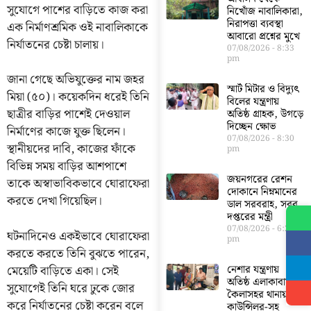
সুযোগে পাশের বাড়িতে কাজ করা
নিখোঁজ নাবালিকারা,
নিরাপত্তা ব্যবস্থা
এক নির্মাণশ্রমিক ওই নাবালিকাকে
আবারো প্রশ্নের মুখে
নির্যাতনের চেষ্টা চালায়।
07/08/2026
8:33
pm
জানা গেছে অভিযুক্তের নাম জহর
স্মার্ট মিটার ও বিদ্যুৎ
মিয়া (৫০)। কয়েকদিন ধরেই তিনি
বিলের যন্ত্রণায়
ছাত্রীর বাড়ির পাশেই দেওয়াল
অতিষ্ঠ গ্রাহক, উগড়ে
দিচ্ছেন ক্ষোভ
নির্মাণের কাজে যুক্ত ছিলেন।
07/08/2026
8:30
স্থানীয়দের দাবি, কাজের ফাঁকে
pm
বিভিন্ন সময় বাড়ির আশপাশে
জয়নগরের রেশন
তাকে অস্বাভাবিকভাবে ঘোরাফেরা
দোকানে নিম্নমানের
করতে দেখা গিয়েছিল।
ডাল সরবরাহ, সরব
দপ্তরের মন্ত্রী
07/08/2026
6:23
ঘটনাদিনেও একইভাবে ঘোরাফেরা
pm
করতে করতে তিনি বুঝতে পারেন,
মেয়েটি বাড়িতে একা। সেই
নেশার যন্ত্রণায়
অতিষ্ঠ এলাকাবাসী,
সুযোগেই তিনি ঘরে ঢুকে জোর
কৈলাসহর থানায়
করে নির্যাতনের চেষ্টা করেন বলে
কাউন্সিলর-সহ