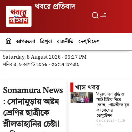
খবরে প্রতিবাদ
আগরতলা
ত্রিপুরা
রাজনীতি
দেশ/বিদেশ
পর্যটন
বিনো
Saturday, 8 August 2026 - 06:27 PM
শনিবার, ৮ আগস্ট ২০২৬ - ০৬:২৭ অপরাহ্ণ
খাস খবর
Sonamura News
বিদ্যুৎ বিল বৃদ্ধি ও
স্মার্ট মিটার নিয়ে
: সোনামুড়ায় অষ্টম
ক্ষোভ, গোমতীতে যুব
কংগ্রেসের
শ্রেণির ছাত্রীকে
ডেপুটেশন
08/08/2026
4:49
শ্লীলতাহানির চেষ্টা!
pm