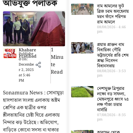
অভিযুক্ত পলাতক
বাম আমলের ফুট
ব্রিজ চরম অবহেলায়
মরন ফাঁদে পরিণত
রাম আমলে
08/08/2026
4:46
pm
প্রয়াত প্রাক্তন বাম
1
বিধায়িকা গৌরি
Khabare
Publishe
ভট্টাচার্যের প্রতি শেষ
Pratibad
Minu
d On:
শ্রদ্ধা নিবেদন
Te
Decembe
বিধানসভায়
r 2, 2025
Read
08/08/2026
3:53
at
5:46
pm
PM
নেশামুক্ত ত্রিপুরার
Sonamura News : সোনামুড়া
লক্ষ্যে বড় সাফল্য,
মোহনপুরে ধ্বংস ২৫
হাসপাতাল সংলগ্ন এলাকায় অষ্টম
লক্ষ গাঁজা চারার
শ্রেণির এক ছাত্রীর ওপর
নার্সারি
শ্লীলতাহানির চেষ্টা ঘিরে এলাকায়
07/08/2026
8:35
pm
নিন্দার ঝড় উঠেছে। অভিযোগ,
বাড়িতে কোনো সদস্য না থাকার
আবাসন থেকে