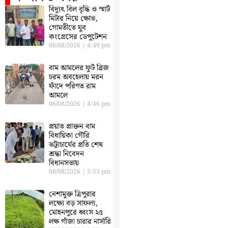
বিদ্যুৎ বিল বৃদ্ধি ও স্মার্ট
মিটার নিয়ে ক্ষোভ,
গোমতীতে যুব
কংগ্রেসের ডেপুটেশন
08/08/2026
4:49 pm
বাম আমলের ফুট ব্রিজ
চরম অবহেলায় মরন
ফাঁদে পরিণত রাম
আমলে
08/08/2026
4:46 pm
প্রয়াত প্রাক্তন বাম
বিধায়িকা গৌরি
ভট্টাচার্যের প্রতি শেষ
শ্রদ্ধা নিবেদন
বিধানসভায়
08/08/2026
3:53 pm
নেশামুক্ত ত্রিপুরার
লক্ষ্যে বড় সাফল্য,
মোহনপুরে ধ্বংস ২৫
লক্ষ গাঁজা চারার নার্সারি