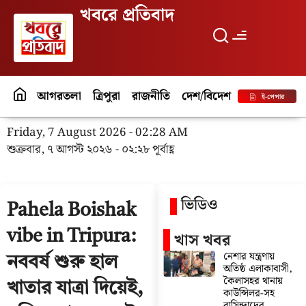
খবরে প্রতিবাদ
আগরতলা
ত্রিপুরা
রাজনীতি
দেশ/বিদেশ
পর্যটন
বিনো
ই-পেপার
Friday, 7 August 2026 - 02:28 AM
শুক্রবার, ৭ আগস্ট ২০২৬ - ০২:২৮ পূর্বাহ্ণ
ভিডিও
Pahela Boishak
vibe in Tripura:
খাস খবর
নেশার যন্ত্রণায়
নববর্ষ শুরু হাল
অতিষ্ঠ এলাকাবাসী,
কৈলাসহর থানায়
খাতার যাত্রা দিয়েই,
কাউন্সিলর-সহ
বাসিন্দাদের