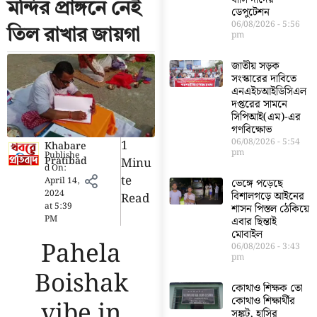
মন্দির প্রাঙ্গনে নেই
ডেপুটেশন
06/08/2026
5:56
তিল রাখার জায়গা
pm
জাতীয় সড়ক
সংস্কারের দাবিতে
এনএইচআইডিসিএল
দপ্তরের সামনে
সিপিআই(এম)-এর
গণবিক্ষোভ
06/08/2026
5:54
1
Khabare
pm
Publishe
Pratibad
Minu
d On:
Te
April 14,
ভেঙ্গে পড়েছে
2024
বিশালগড়ে আইনের
Read
at
5:39
শাসন পিস্তল ঠেকিয়ে
PM
এবার ছিন্তাই
মোবাইল
Pahela
06/08/2026
3:43
pm
Boishak
কোথাও শিক্ষক তো
কোথাও শিক্ষার্থীর
vibe in
সঙ্কট, হাসির