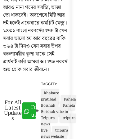
আরও নানা পদের সবজি, ভাজা
তো থাকবেই। অবশেষে মিষ্টি আর
দই হলেই একেবারে কমপ্লিট মেন্যু।
১৪৩১ বাংলা নববর্ষের শুরু টা যেন
সবার ভালো হয় আর বছরের বাকি
৩৬৪ টা দিনও যেন সবার উপর
করুণাময়ীর কৃপা থাকে সেই
প্রার্থনাই করি আমরা ও। শুভ নববর্ষ
শুভ হোক সবার জীবনে।
TAGGED:
khabare
pratibad
Pahela
For All
Boishak
Pahela
Follow
Latest
Update
Boishak vibe in
us
s
Tripura
tripura
news
live
tripura
news website