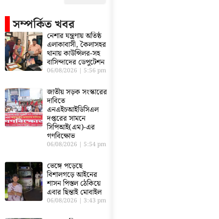
সম্পর্কিত খবর
নেশার যন্ত্রণায় অতিষ্ঠ
এলাকাবাসী, কৈলাসহর
থানায় কাউন্সিলর-সহ
বাসিন্দাদের ডেপুটেশন
06/08/2026
5:56 pm
জাতীয় সড়ক সংস্কারের
দাবিতে
এনএইচআইডিসিএল
দপ্তরের সামনে
সিপিআই(এম)-এর
গণবিক্ষোভ
06/08/2026
5:54 pm
ভেঙ্গে পড়েছে
বিশালগড়ে আইনের
শাসন পিস্তল ঠেকিয়ে
এবার ছিন্তাই মোবাইল
06/08/2026
3:43 pm