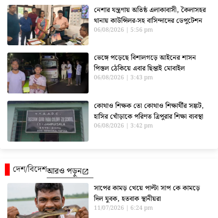
নেশার যন্ত্রণায় অতিষ্ঠ এলাকাবাসী, কৈলাসহর
থানায় কাউন্সিলর-সহ বাসিন্দাদের ডেপুটেশন
06/08/2026
5:56 pm
ভেঙ্গে পড়েছে বিশালগড়ে আইনের শাসন
পিস্তল ঠেকিয়ে এবার ছিন্তাই মোবাইল
06/08/2026
3:43 pm
কোথাও শিক্ষক তো কোথাও শিক্ষার্থীর সঙ্কট,
হাসির খোঁড়াকে পরিণত ত্রিপুরার শিক্ষা ব্যবস্থা
06/08/2026
3:42 pm
দেশ/বিদেশ
আরও পড়ুন
সাপের কামড় খেয়ে পাল্টা সাপ কে কামড়ে
দিল যুবক, হতবাক স্থানীয়রা
11/07/2026
6:24 pm