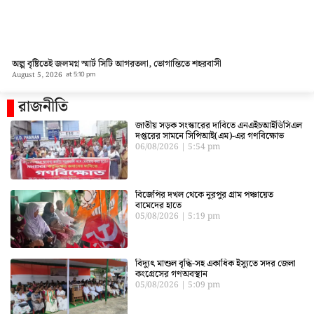
অল্প বৃষ্টিতেই জলমগ্ন স্মার্ট সিটি আগরতলা, ভোগান্তিতে শহরবাসী
August 5, 2026
at
5:10 pm
রাজনীতি
জাতীয় সড়ক সংস্কারের দাবিতে এনএইচআইডিসিএল
দপ্তরের সামনে সিপিআই(এম)-এর গণবিক্ষোভ
06/08/2026
5:54 pm
বিজেপির দখল থেকে নুরপুর গ্রাম পঞ্চায়েত
বামেদের হাতে
05/08/2026
5:19 pm
বিদ্যুৎ মাশুল বৃদ্ধি-সহ একাধিক ইস্যুতে সদর জেলা
কংগ্রেসের গণঅবস্থান
05/08/2026
5:09 pm