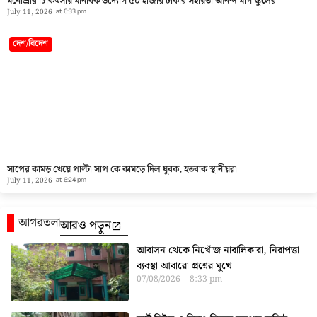
মনোশ্রীর চিকিৎসায় মানবিক উদ্যোগ ৫০ হাজার টাকার সহায়তা আনন্দ মার্গ স্কুলের
July 11, 2026
at
6:33 pm
দেশ/বিদেশ
সাপের কামড় খেয়ে পাল্টা সাপ কে কামড়ে দিল যুবক, হতবাক স্থানীয়রা
July 11, 2026
at
6:24 pm
আগরতলা
আরও পড়ুন
আবাসন থেকে নিখোঁজ নাবালিকারা, নিরাপত্তা
ব্যবস্থা আবারো প্রশ্নের মুখে
07/08/2026
8:33 pm