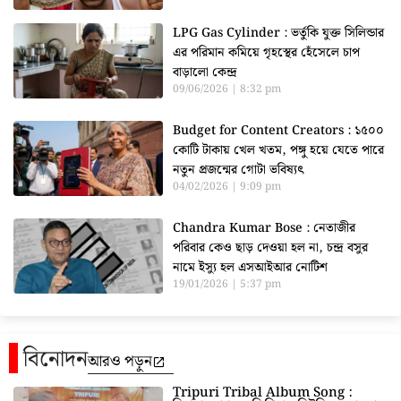
LPG Gas Cylinder : ভর্তুকি যুক্ত সিলিন্ডার
এর পরিমান কমিয়ে গৃহস্থের হেঁসেলে চাপ
বাড়ালো কেন্দ্র
09/06/2026
8:32 pm
Budget for Content Creators : ১৫০০
কোটি টাকায় খেল খতম, পঙ্গু হয়ে যেতে পারে
নতুন প্রজন্মের গোটা ভবিষ্যৎ
04/02/2026
9:09 pm
Chandra Kumar Bose : নেতাজীর
পরিবার কেও ছাড় দেওয়া হল না, চন্দ্র বসুর
নামে ইস্যু হল এসআইআর নোটিশ
19/01/2026
5:37 pm
বিনোদন
আরও পড়ুন
Tripuri Tribal Album Song :