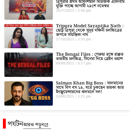
ত্রিপুরার প্রথম অফিশিয়াল মিউজিক এ্যালবাম
মুক্তি পাচ্ছে আগামী ২৯শে নভেম্বর
26/11/2025
5:46 pm
Tripura Model Sayantika Nath :
ছোট্ট ত্রিপুরা থেকে সুদূর দক্ষিনী চলচ্চিত্রের
জগতে সায়ন্তিকা নাথ
27/10/2025
5:35 pm
The Bengal Files : গেরুয়া রঙ্গে রঞ্জিত
ভারতীয় চলচ্চিত্র, সিনেমা দিয়ে ব্রেইন ওয়াশ
09/09/2025
6:17 pm
Salman Khan Big Boss : সালমানের
সাথে বিগ বস ১৯, ঘরে ঢুকছেন তারকা আর
ইনফ্লুয়েন্সারদের ঝলমলে দল!
24/08/2025
5:21 pm
পর্যটন
আরও পড়ুন