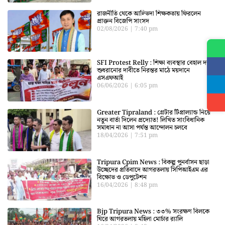
রাজনীতি থেকে আল্ভিদা শিক্ষকতায় ফিরলেন
প্রাক্তন বিজেপি সাংসদ
02/08/2026
7:40 pm
SFI Protest Relly : শিক্ষা ব্যবস্থার বেহাল দশা
শুধরানোর দাবীতে নিরন্তর মাঠে ময়দানে
এসএফআই
06/06/2026
6:05 pm
Greater Tipraland : গ্রেটার টিপ্রাল্যান্ড নিয়ে
নতুন বার্তা দিলেন প্রদ্যোত! লিখিত সাংবিধানিক
সমাধান না আসা পর্যন্ত আন্দোলন চলবে
18/04/2026
7:51 pm
Tripura Cpim News : বিকল্প পুনর্বাসন ছাড়া
উচ্ছেদের প্রতিবাদে আগরতলায় সিপিআইএম এর
বিক্ষোভ ও ডেপুটেশন
16/04/2026
8:48 pm
Bjp Tripura News : ৩৩% সংরক্ষণ বিলকে
ঘিরে আগরতলায় মহিলা মোর্চার র‍্যালি