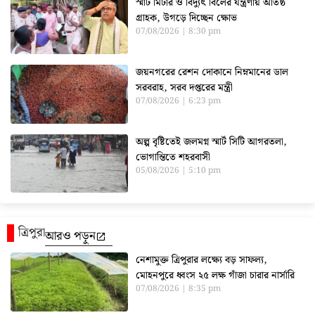
স্মার্ট মিটার ও বিদ্যুৎ বিলের যন্ত্রণায় অতিষ্ঠ
গ্রাহক, উগড়ে দিচ্ছেন ক্ষোভ
07/08/2026
8:30 pm
জয়নগরের রেশন দোকানে নিম্নমানের ডাল
সরবরাহ, সরব দপ্তরের মন্ত্রী
07/08/2026
6:23 pm
অল্প বৃষ্টিতেই জলমগ্ন স্মার্ট সিটি আগরতলা,
ভোগান্তিতে শহরবাসী
05/08/2026
5:10 pm
ত্রিপুরা
আরও পড়ুন
নেশামুক্ত ত্রিপুরার লক্ষ্যে বড় সাফল্য,
মোহনপুরে ধ্বংস ২৫ লক্ষ গাঁজা চারার নার্সারি
07/08/2026
8:35 pm