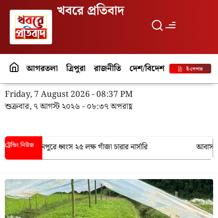
খবরে প্রতিবাদ
আগরতলা
ত্রিপুরা
রাজনীতি
দেশ/বিদেশ
পর্যটন
বিনো
ই-পেপার
Friday, 7 August 2026 - 08:37 PM
শুক্রবার, ৭ আগস্ট ২০২৬ - ০৮:৩৭ অপরাহ্ণ
ট্রেন্ডিং নিউজ
ফল্য, মোহনপুরে ধ্বংস ২৫ লক্ষ গাঁজা চারার নার্সারি
আবাসন থেকে নিখ