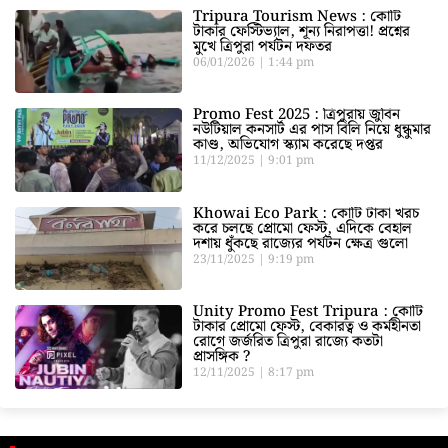
Tripura Tourism News : কোটি
টাকার ফেস্টিভ্যাল, শূন্য নিরাপত্তা! প্রশ্নের
মুখে ত্রিপুরা পর্যটন দফতর
06/01/2026
1:44 pm
Promo Fest 2025 : ত্রিপুরায় জুবিন
নউটিয়াল কনসার্ট এর পাস বিলি নিয়ে ধুন্ধুমার
কাণ্ড, অভিযোগ স্ক্যাম করেছে দপ্তর
11/12/2025
9:01 pm
Khowai Eco Park : কোটি টাকা খরচ
করে চলছে প্রোমো ফেস্ট, এদিকে বেহাল
দশায় ধুঁকছে রাজ্যের পর্যটন ক্ষেত্র গুলো
23/11/2025
9:19 pm
Unity Promo Fest Tripura : কোটি
টাকার প্রোমো ফেস্ট, বেকারত্ব ও কর্মহীনতা
রোগে জর্জরিত ত্রিপুরা রাজ্যে কতটা
প্রাসঙ্গিক ?
12/11/2025
8:17 pm