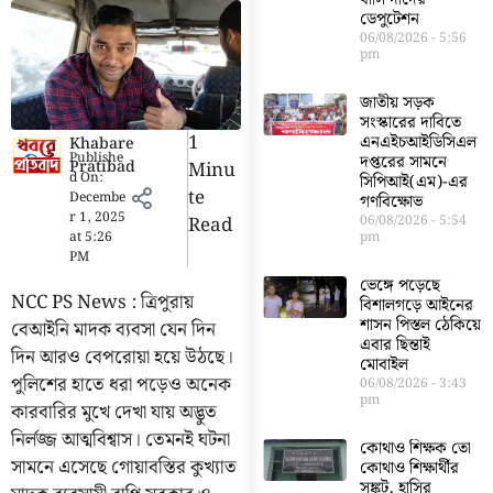
ডেপুটেশন
06/08/2026
5:56
pm
জাতীয় সড়ক
সংস্কারের দাবিতে
1
এনএইচআইডিসিএল
Khabare
Publishe
দপ্তরের সামনে
Pratibad
Minu
d On:
সিপিআই(এম)-এর
Te
Decembe
গণবিক্ষোভ
r 1, 2025
Read
06/08/2026
5:54
at
5:26
pm
PM
ভেঙ্গে পড়েছে
NCC PS News : ত্রিপুরায়
বিশালগড়ে আইনের
শাসন পিস্তল ঠেকিয়ে
বেআইনি মাদক ব্যবসা যেন দিন
এবার ছিন্তাই
দিন আরও বেপরোয়া হয়ে উঠছে।
মোবাইল
পুলিশের হাতে ধরা পড়েও অনেক
06/08/2026
3:43
pm
কারবারির মুখে দেখা যায় অদ্ভুত
নির্লজ্জ আত্মবিশ্বাস। তেমনই ঘটনা
কোথাও শিক্ষক তো
সামনে এসেছে গোয়াবস্তির কুখ্যাত
কোথাও শিক্ষার্থীর
সঙ্কট, হাসির