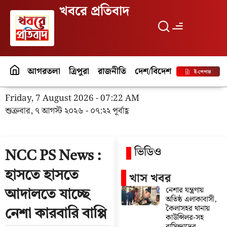
খবরে প্রতিবাদ
আগরতলা
ত্রিপুরা
রাজনীতি
দেশ/বিদেশ
পর্যটন
বিনো
ই-পেপার
Friday, 7 August 2026 - 07:22 AM
শুক্রবার, ৭ আগস্ট ২০২৬ - ০৭:২২ পূর্বাহ্ণ
ভিডিও
NCC PS News :
হাসতে হাসতে
খাস খবর
নেশার যন্ত্রণায়
আদালতে যাচ্ছে
অতিষ্ঠ এলাকাবাসী,
কৈলাসহর থানায়
নেশা কারবারি বাপ্পি
কাউন্সিলর-সহ
বাসিন্দাদের