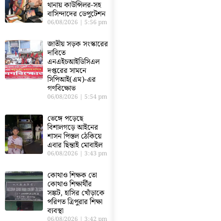
থানায় কাউন্সিলর-সহ
বাসিন্দাদের ডেপুটেশন
06/08/2026
5:56 pm
জাতীয় সড়ক সংস্কারের
দাবিতে
এনএইচআইডিসিএল
দপ্তরের সামনে
সিপিআই(এম)-এর
গণবিক্ষোভ
06/08/2026
5:54 pm
ভেঙ্গে পড়েছে
বিশালগড়ে আইনের
শাসন পিস্তল ঠেকিয়ে
এবার ছিন্তাই মোবাইল
06/08/2026
3:43 pm
কোথাও শিক্ষক তো
কোথাও শিক্ষার্থীর
সঙ্কট, হাসির খোঁড়াকে
পরিণত ত্রিপুরার শিক্ষা
ব্যবস্থা
06/08/2026
3:42 pm