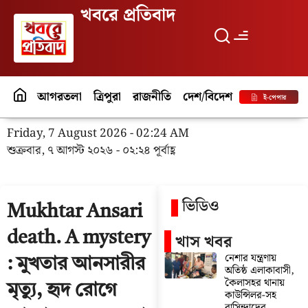
খবরে প্রতিবাদ
আগরতলা
ত্রিপুরা
রাজনীতি
দেশ/বিদেশ
পর্যটন
বিনো
ই-পেপার
Friday, 7 August 2026 - 02:24 AM
শুক্রবার, ৭ আগস্ট ২০২৬ - ০২:২৪ পূর্বাহ্ণ
ভিডিও
Mukhtar Ansari
death. A mystery
খাস খবর
নেশার যন্ত্রণায়
: মুখতার আনসারীর
অতিষ্ঠ এলাকাবাসী,
কৈলাসহর থানায়
মৃত্যু, হৃদ রোগে
কাউন্সিলর-সহ
বাসিন্দাদের