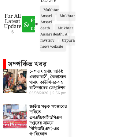
TAGGED:
Mukhtar
For All
Ansari
Mukhtar
Follow
Latest
Ansari
Update
us
death
Mukhtar
s
Ansari death. A
mystery
tripura
news website
সম্পর্কিত খবর
নেশার যন্ত্রণায় অতিষ্ঠ
এলাকাবাসী, কৈলাসহর
থানায় কাউন্সিলর-সহ
বাসিন্দাদের ডেপুটেশন
06/08/2026
5:56 pm
জাতীয় সড়ক সংস্কারের
দাবিতে
এনএইচআইডিসিএল
দপ্তরের সামনে
সিপিআই(এম)-এর
গণবিক্ষোভ