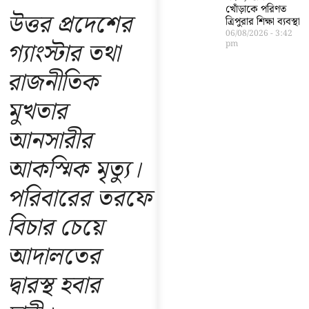
খোঁড়াকে পরিণত
উত্তর প্রদেশের
ত্রিপুরার শিক্ষা ব্যবস্থা
06/08/2026
3:42
গ্যাংস্টার তথা
pm
রাজনীতিক
মুখতার
আনসারীর
আকস্মিক মৃত্যু।
পরিবারের তরফে
বিচার চেয়ে
আদালতের
দ্বারস্থ হবার