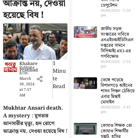
আক্রান্ত নয়, দেওয়া
ডেপুটেশন
06/08/2026
5:56
হয়েছে বিষ !
pm
জাতীয় সড়ক
সংস্কারের দাবিতে
এনএইচআইডিসিএল
দপ্তরের সামনে
সিপিআই(এম)-এর
গণবিক্ষোভ
06/08/2026
5:54
1
Khabare
pm
Publishe
Pratibad
Minu
d On:
Te
March
ভেঙ্গে পড়েছে
30, 2024
বিশালগড়ে আইনের
Read
at
7:57
শাসন পিস্তল ঠেকিয়ে
AM
এবার ছিন্তাই
মোবাইল
Mukhtar Ansari death.
06/08/2026
3:43
pm
A mystery : মুখতার
আনসারীর মৃত্যু, হৃদ রোগে
কোথাও শিক্ষক তো
আক্রান্ত নয়, দেওয়া হয়েছে বিষ !
কোথাও শিক্ষার্থীর
সঙ্কট, হাসির