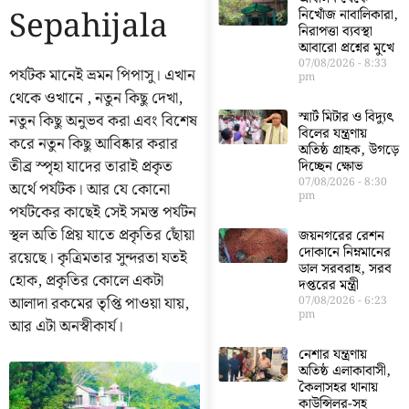
Sepahijala
নিখোঁজ নাবালিকারা,
নিরাপত্তা ব্যবস্থা
আবারো প্রশ্নের মুখে
07/08/2026
8:33
পর্যটক মানেই ভ্রমন পিপাসু। এখান
pm
থেকে ওখানে , নতুন কিছু দেখা,
স্মার্ট মিটার ও বিদ্যুৎ
নতুন কিছু অনুভব করা এবং বিশেষ
বিলের যন্ত্রণায়
করে নতুন কিছু আবিষ্কার করার
অতিষ্ঠ গ্রাহক, উগড়ে
তীব্র স্পৃহা যাদের তারাই প্রকৃত
দিচ্ছেন ক্ষোভ
07/08/2026
8:30
অর্থে পর্যটক। আর যে কোনো
pm
পর্যটকের কাছেই সেই সমস্ত পর্যটন
স্থল অতি প্রিয় যাতে প্রকৃতির ছোঁয়া
জয়নগরের রেশন
দোকানে নিম্নমানের
রয়েছে। কৃত্রিমতার সুন্দরতা যতই
ডাল সরবরাহ, সরব
হোক, প্রকৃতির কোলে একটা
দপ্তরের মন্ত্রী
আলাদা রকমের তৃপ্তি পাওয়া যায়,
07/08/2026
6:23
pm
আর এটা অনস্বীকার্য।
নেশার যন্ত্রণায়
অতিষ্ঠ এলাকাবাসী,
কৈলাসহর থানায়
কাউন্সিলর-সহ