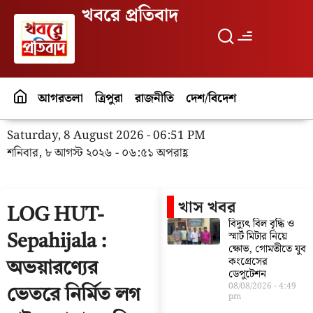
খবরে প্রতিবাদ
আগরতলা
ত্রিপুরা
রাজনীতি
দেশ/বিদেশ
পর্যটন
বিনো
Saturday, 8 August 2026 - 06:51 PM
শনিবার, ৮ আগস্ট ২০২৬ - ০৬:৫১ অপরাহ্ণ
খাস খবর
LOG HUT-
বিদ্যুৎ বিল বৃদ্ধি ও
স্মার্ট মিটার নিয়ে
Sepahijala :
ক্ষোভ, গোমতীতে যুব
কংগ্রেসের
অভয়ারণ্যের
ডেপুটেশন
08/08/2026
4:49
ভেতরে নির্মিত লগ
pm