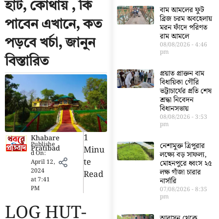
হাট, কোথায় , কি
বাম আমলের ফুট
ব্রিজ চরম অবহেলায়
পাবেন এখানে, কত
মরন ফাঁদে পরিণত
রাম আমলে
পড়বে খর্চা, জানুন
08/08/2026
4:46
pm
বিস্তারিত
প্রয়াত প্রাক্তন বাম
বিধায়িকা গৌরি
ভট্টাচার্যের প্রতি শেষ
শ্রদ্ধা নিবেদন
বিধানসভায়
08/08/2026
3:53
pm
1
Khabare
Publishe
নেশামুক্ত ত্রিপুরার
Pratibad
Minu
d On:
লক্ষ্যে বড় সাফল্য,
Te
April 12,
মোহনপুরে ধ্বংস ২৫
2024
লক্ষ গাঁজা চারার
Read
at
7:41
নার্সারি
PM
07/08/2026
8:35
pm
LOG HUT-
আবাসন থেকে