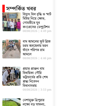
সম্পর্কিত খবর
বিদ্যুৎ বিল বৃদ্ধি ও স্মার্ট
মিটার নিয়ে ক্ষোভ,
গোমতীতে যুব
কংগ্রেসের ডেপুটেশন
08/08/2026
4:49 pm
বাম আমলের ফুট ব্রিজ
চরম অবহেলায় মরন
ফাঁদে পরিণত রাম
আমলে
08/08/2026
4:46 pm
প্রয়াত প্রাক্তন বাম
বিধায়িকা গৌরি
ভট্টাচার্যের প্রতি শেষ
শ্রদ্ধা নিবেদন
বিধানসভায়
08/08/2026
3:53 pm
নেশামুক্ত ত্রিপুরার
লক্ষ্যে বড় সাফল্য,