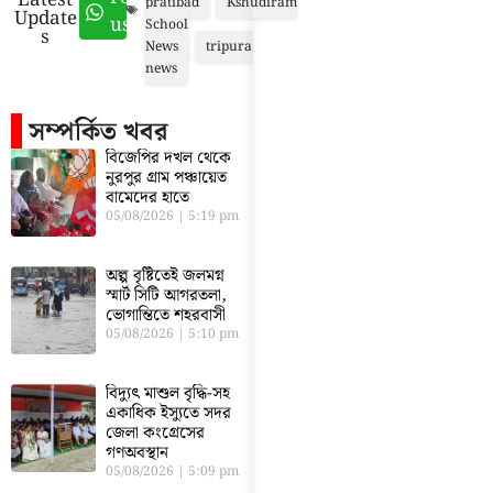
Latest
pratibad
Kshudiram
Update
us
School
s
News
tripura
news
সম্পর্কিত খবর
বিজেপির দখল থেকে
নুরপুর গ্রাম পঞ্চায়েত
বামেদের হাতে
05/08/2026
5:19 pm
অল্প বৃষ্টিতেই জলমগ্ন
স্মার্ট সিটি আগরতলা,
ভোগান্তিতে শহরবাসী
05/08/2026
5:10 pm
বিদ্যুৎ মাশুল বৃদ্ধি-সহ
একাধিক ইস্যুতে সদর
জেলা কংগ্রেসের
গণঅবস্থান
05/08/2026
5:09 pm