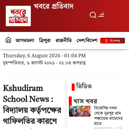
খবরে প্রতিবাদ
আগরতলা
ত্রিপুরা
রাজনীতি
দেশ/বিদেশ
পর্যটন
বিনো
ই-পেপার
Thursday, 6 August 2026 - 01:04 PM
বৃহস্পতিবার, ৬ আগস্ট ২০২৬ - ০১:০৪ অপরাহ্ণ
ভিডিও
Kshudiram
School News :
খাস খবর
বিজেপির দখল
বিদ্যালয় কর্তৃপক্ষের
থেকে নুরপুর গ্রাম
পঞ্চায়েত বামেদের
গাফিলতির কারণে
হাতে
05/08/2026
5:19