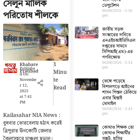
সেলুন মালিক
ডেপুটেশন
06/08/2026
5:56
পরিতোষ শীলকে
pm
জাতীয় সড়ক
সংস্কারের দাবিতে
এনএইচআইডিসিএল
দপ্তরের সামনে
সিপিআই(এম)-এর
গণবিক্ষোভ
06/08/2026
5:54
1
Khabare
pm
Publishe
Pratibad
Minu
d On:
Te
Novembe
ভেঙ্গে পড়েছে
r 12,
বিশালগড়ে আইনের
Read
2025
শাসন পিস্তল ঠেকিয়ে
at
7:41
এবার ছিন্তাই
PM
মোবাইল
06/08/2026
3:43
pm
Kailasahar NIA News :
বুধবার ভোরবেলায় হঠাৎ করেই
কোথাও শিক্ষক তো
ত্রিপুরার ঊনকোটি জেলার
কোথাও শিক্ষার্থীর
কৈলাসহরে চাঞ্চল্য ছড়াল।
সঙ্কট, হাসির