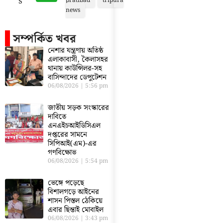
s
pratibad
tripura
news
সম্পর্কিত খবর
নেশার যন্ত্রণায় অতিষ্ঠ
এলাকাবাসী, কৈলাসহর
থানায় কাউন্সিলর-সহ
বাসিন্দাদের ডেপুটেশন
06/08/2026
5:56 pm
জাতীয় সড়ক সংস্কারের
দাবিতে
এনএইচআইডিসিএল
দপ্তরের সামনে
সিপিআই(এম)-এর
গণবিক্ষোভ
06/08/2026
5:54 pm
ভেঙ্গে পড়েছে
বিশালগড়ে আইনের
শাসন পিস্তল ঠেকিয়ে
এবার ছিন্তাই মোবাইল
06/08/2026
3:43 pm