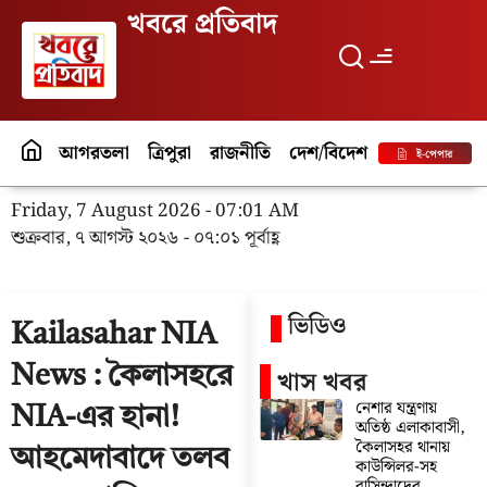
খবরে প্রতিবাদ
আগরতলা
ত্রিপুরা
রাজনীতি
দেশ/বিদেশ
পর্যটন
বিনো
ই-পেপার
Friday, 7 August 2026 - 07:01 AM
শুক্রবার, ৭ আগস্ট ২০২৬ - ০৭:০১ পূর্বাহ্ণ
ভিডিও
Kailasahar NIA
News : কৈলাসহরে
খাস খবর
নেশার যন্ত্রণায়
NIA-এর হানা!
অতিষ্ঠ এলাকাবাসী,
কৈলাসহর থানায়
আহমেদাবাদে তলব
কাউন্সিলর-সহ
বাসিন্দাদের