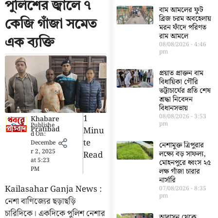
পুলিশের জ্বালে ৭
বাম আমলের ফুট
ব্রিজ চরম অবহেলায়
কেজি গাঁজা সমেত
মরন ফাঁদে পরিণত
রাম আমলে
এক ব্যক্তি
08/08/2026
4:46
pm
প্রয়াত প্রাক্তন বাম
বিধায়িকা গৌরি
ভট্টাচার্যের প্রতি শেষ
শ্রদ্ধা নিবেদন
বিধানসভায়
1
08/08/2026
3:53
Khabare
pm
Publishe
Pratibad
Minu
d On:
Te
Decembe
নেশামুক্ত ত্রিপুরার
r 2, 2025
Read
লক্ষ্যে বড় সাফল্য,
at
5:23
মোহনপুরে ধ্বংস ২৫
PM
লক্ষ গাঁজা চারার
নার্সারি
Kailasahar Ganja News :
07/08/2026
8:35
pm
নেশা বাণিজ্যের ছড়াছড়ি
চারিদিকে। একদিকে পুলিশ নেশার
আবাসন থেকে