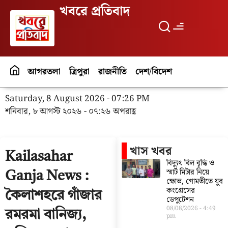
খবরে প্রতিবাদ
আগরতলা
ত্রিপুরা
রাজনীতি
দেশ/বিদেশ
পর্যটন
বিনো
Saturday, 8 August 2026 - 07:26 PM
শনিবার, ৮ আগস্ট ২০২৬ - ০৭:২৬ অপরাহ্ণ
খাস খবর
Kailasahar
বিদ্যুৎ বিল বৃদ্ধি ও
স্মার্ট মিটার নিয়ে
Ganja News :
ক্ষোভ, গোমতীতে যুব
কংগ্রেসের
কৈলাশহরে গাঁজার
ডেপুটেশন
08/08/2026
4:49
রমরমা বানিজ্য,
pm