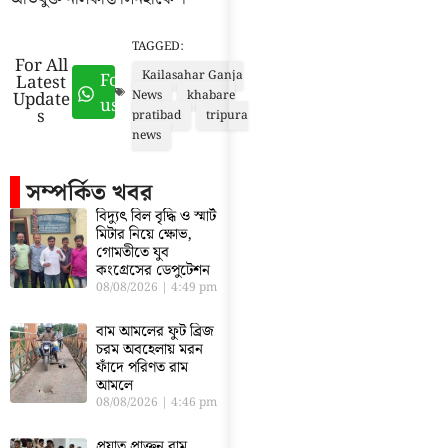
TAGGED:
For All
Kailasahar Ganja
Follow
Latest
Update
News
khabare
us
s
pratibad
tripura
news
সম্পর্কিত খবর
বিদ্যুৎ বিল বৃদ্ধি ও স্মার্ট
মিটার নিয়ে ক্ষোভ,
গোমতীতে যুব
কংগ্রেসের ডেপুটেশন
08/08/2026
4:49 pm
বাম আমলের ফুট ব্রিজ
চরম অবহেলায় মরন
ফাঁদে পরিণত রাম
আমলে
08/08/2026
4:46 pm
প্রয়াত প্রাক্তন বাম