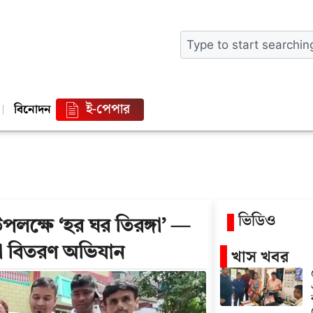
ই-পেপার
বিনোদন
ভিডিও
লক্ষে ‘হর ঘর তিরঙ্গা’ —
া বিতরণ অভিযান
খাস খবর