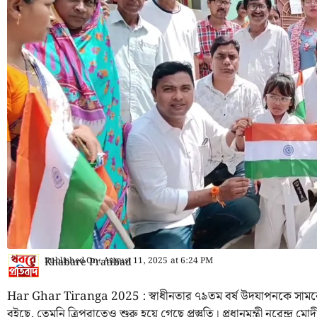
Published On:
August 11, 2025
at
6:24 PM
Khabare Pratibad
Har Ghar Tiranga 2025 : স্বাধীনতার ৭৯তম বর্ষ উদযাপনকে সামন
বইছে, তেমনি ত্রিপুরাতেও শুরু হয়ে গেছে প্রস্তুতি। প্রধানমন্ত্রী নরেন্দ্র