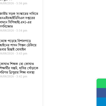
06/08/2026
5:56 pm
জাতীয় সড়ক সংস্কারের দাবিতে
এনএইচআইডিসিএল দপ্তরের
সামনে সিপিআই(এম)-এর
গণবিক্ষোভ
06/08/2026
5:54 pm
ভেঙ্গে পড়েছে বিশালগড়ে
আইনের শাসন পিস্তল ঠেকিয়ে
এবার ছিন্তাই মোবাইল
06/08/2026
3:43 pm
কোথাও শিক্ষক তো কোথাও
শিক্ষার্থীর সঙ্কট, হাসির খোঁড়াকে
পরিণত ত্রিপুরার শিক্ষা ব্যবস্থা
06/08/2026
3:42 pm