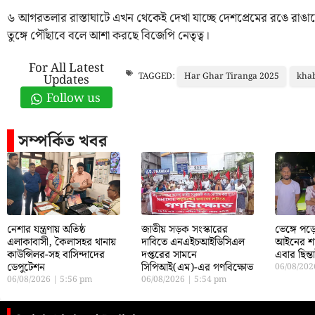
৬ আগরতলার রাস্তাঘাটে এখন থেকেই দেখা যাচ্ছে দেশপ্রেমের রঙে রা
তুঙ্গে পৌঁছাবে বলে আশা করছে বিজেপি নেতৃত্ব।
For All Latest
Har Ghar Tiranga 2025
khab
TAGGED:
Updates
Follow us
সম্পর্কিত খবর
নেশার যন্ত্রণায় অতিষ্ঠ
জাতীয় সড়ক সংস্কারের
ভেঙ্গে প
এলাকাবাসী, কৈলাসহর থানায়
দাবিতে এনএইচআইডিসিএল
আইনের শা
কাউন্সিলর-সহ বাসিন্দাদের
দপ্তরের সামনে
এবার ছিন্
ডেপুটেশন
সিপিআই(এম)-এর গণবিক্ষোভ
06/08/20
06/08/2026
5:56 pm
06/08/2026
5:54 pm