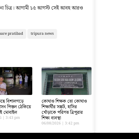
ঙানো চিত্র। আগামী ১৫ আগস্ট সেই আবহ আরও
are pratibad
tripura news
ড়েছে বিশালগড়ে
কোথাও শিক্ষক তো কোথাও
সন পিস্তল ঠেকিয়ে
শিক্ষার্থীর সঙ্কট, হাসির
তাই মোবাইল
খোঁড়াকে পরিণত ত্রিপুরার
শিক্ষা ব্যবস্থা
26
3:43 pm
06/08/2026
3:42 pm