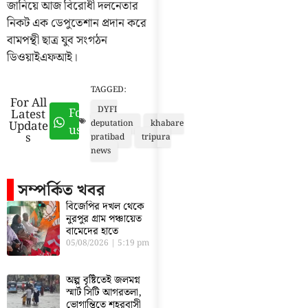
জানিয়ে আজ বিরোধী দলনেতার
নিকট এক ডেপুতেশান প্রদান করে
বামপন্থী ছাত্র যুব সংগঠন
ডিওয়াইএফআই।
TAGGED:
For All
DYFI
Follow
Latest
Update
deputation
khabare
us
s
pratibad
tripura
news
সম্পর্কিত খবর
বিজেপির দখল থেকে
নুরপুর গ্রাম পঞ্চায়েত
বামেদের হাতে
05/08/2026
5:19 pm
অল্প বৃষ্টিতেই জলমগ্ন
স্মার্ট সিটি আগরতলা,
ভোগান্তিতে শহরবাসী