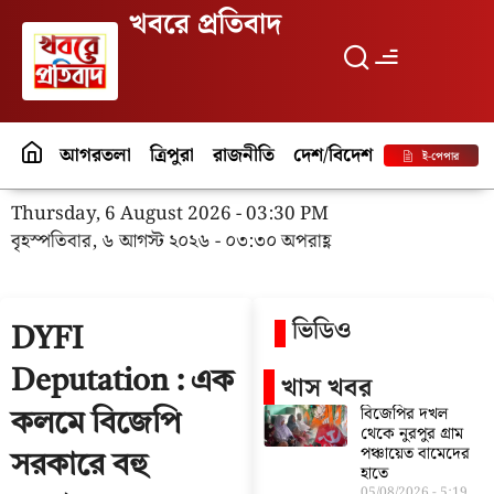
খবরে প্রতিবাদ
আগরতলা
ত্রিপুরা
রাজনীতি
দেশ/বিদেশ
পর্যটন
বিনো
ই-পেপার
Thursday, 6 August 2026 - 03:30 PM
বৃহস্পতিবার, ৬ আগস্ট ২০২৬ - ০৩:৩০ অপরাহ্ণ
ভিডিও
DYFI
Deputation : এক
খাস খবর
বিজেপির দখল
কলমে বিজেপি
থেকে নুরপুর গ্রাম
পঞ্চায়েত বামেদের
সরকারে বহু
হাতে
05/08/2026
5:19