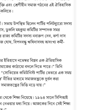
র মুক্তি এবং শ্রেণীহীন সমাজ গঠনের এই ঐতিহাসিক
ডুকলিতে।
ী। সভায় উপস্থিত ছিলেন পার্টির পলিটব্যুরো সদস্য
 দাস, ডুকলি মহকুমা কমিটির সম্পাদক সমর
্টির রাজ্য কমিটির সদস্য নবারুণ দেব, ঝর্ণা দাস
ঙ্কজ ঘোষ, বিপদবন্ধু ঋষিদাসসহ অসংখ্য কর্মী-
নের ইতিহাসে নভেম্বর বিপ্লব এক ঐতিহাসিক
্রাম সমাজের কাঠামো বদলে দিতে পারে।” তিনি
“সোভিয়েত কমিউনিস্ট পার্টির ভেতরে এক সময়
্ত’ নীতির মাধ্যমে সমাজতন্ত্রকে দুর্বল করা
মাজতন্ত্রের ভিত্তি নড়ে যায়।”
 থেকে শিক্ষা নিয়েছে। ১৯৬৪ সালে সিপিআই
্থান নেওয়ার মধ্য দিয়ে। আজকের দিনে সেই শিক্ষা
়ছে।”