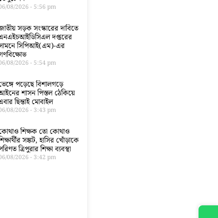
06/08/2026
5:56 pm
জাতীয় সড়ক সংস্কারের দাবিতে
এনএইচআইডিসিএল দপ্তরের
সামনে সিপিআই(এম)-এর
গণবিক্ষোভ
06/08/2026
5:54 pm
ভেঙ্গে পড়েছে বিশালগড়ে
আইনের শাসন পিস্তল ঠেকিয়ে
এবার ছিন্তাই মোবাইল
06/08/2026
3:43 pm
কোথাও শিক্ষক তো কোথাও
শিক্ষার্থীর সঙ্কট, হাসির খোঁড়াকে
পরিণত ত্রিপুরার শিক্ষা ব্যবস্থা
06/08/2026
3:42 pm