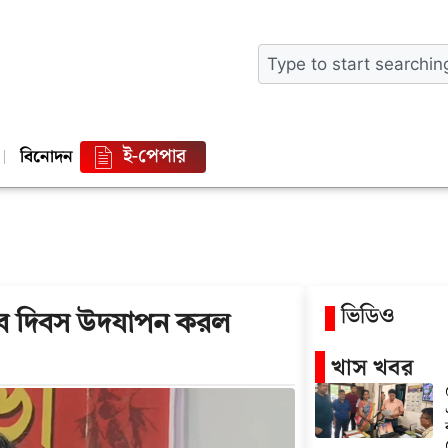
ই-পেপার
বিনোদন
ভিডিও
্লব দিবস উদযাপন করল
খাস খবর