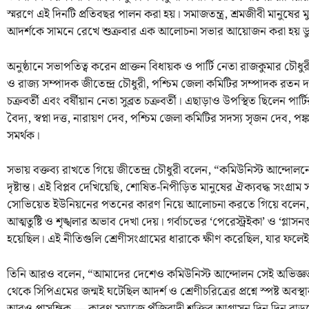
স্মরণে এই দিনটি প্রতিবছর পালন করা হয়। সমাজতন্ত্র, শ্রমজীবী মানুষে
আদর্শকে সামনে রেখে শুক্রবার এক আলোচনা সভার আয়োজন করা হয় 
অনুষ্ঠানে সভাপতিত্ব করেন প্রাক্তন বিধায়ক ও পার্টি নেতা রাজকুমার চৌধুর
ও রাজ্য সম্পাদক জীতেন্দ্র চৌধুরী, পশ্চিম জেলা কমিটির সম্পাদক রতন
চক্রবর্তী এবং বর্ষীয়ান নেতা সুব্রত চক্রবর্তী। এছাড়াও উপস্থিত ছিলেন পার
বৈদ্য, স্বপ্না দত্ত, নারায়ণ দেব, পশ্চিম জেলা কমিটির সদস্য সৃজন দেব, প
সমর্থক।
সভায় বক্তব্য রাখতে গিয়ে জীতেন্দ্র চৌধুরী বলেন, “কমিউনিস্ট আন্দোল
দৃষ্টান্ত। এই বিপ্লব দেখিয়েছি, শোষিত-নিপীড়িত মানুষের ঐক্যবদ্ধ সংগ
সোভিয়েত ইউনিয়নের পতনের কারণ নিয়ে আলোচনা করতে গিয়ে বলেন, 
আত্মতুষ্টি ও শৃঙ্খলার অভাব দেখা দেয়। গর্বাচভের ‘পেরেস্ট্রইকা’ ও ‘গ্লাসনস
হয়েছিল। এই নীতিগুলি শ্রেণীসংগ্রামের ধারাকে ক্ষীণ করেছিল, যার ফলেই স
তিনি আরও বলেন, “আমাদের দেশেও কমিউনিস্ট আন্দোলন সেই অভিজ্ঞতা
থেকে সিপিএমের জন্মই ঘটেছিল আদর্শ ও শ্রেণীচরিত্রের প্রশ্নে স্পষ্ট অবস
আরও প্রাসঙ্গিক — কারণ সমাজে পুঁজিবাদী শক্তির আগ্রাসন দিন দিন বাড