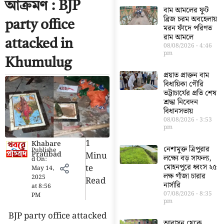
আক্রমণ : BJP
বাম আমলের ফুট
ব্রিজ চরম অবহেলায়
party office
মরন ফাঁদে পরিণত
রাম আমলে
attacked in
08/08/2026
4:46
pm
Khumulug
প্রয়াত প্রাক্তন বাম
বিধায়িকা গৌরি
ভট্টাচার্যের প্রতি শেষ
শ্রদ্ধা নিবেদন
বিধানসভায়
08/08/2026
3:53
pm
1
Khabare
নেশামুক্ত ত্রিপুরার
Publishe
Pratibad
Minu
লক্ষ্যে বড় সাফল্য,
d On:
Te
মোহনপুরে ধ্বংস ২৫
May 14,
লক্ষ গাঁজা চারার
2025
Read
নার্সারি
at
8:56
07/08/2026
8:35
PM
pm
BJP party office attacked
আবাসন থেকে