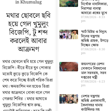
in Khumulug
নিখোঁজ নাবালিকারা,
নিরাপত্তা ব্যবস্থা
মথার ছোবলে ছবি
আবারো প্রশ্নের মুখে
07/08/2026
8:33
হয়ে গেল খুমুলুং
pm
বিজেপি, টু শব্দ
স্মার্ট মিটার ও বিদ্যুৎ
বিলের যন্ত্রণায়
করলেই আবার
অতিষ্ঠ গ্রাহক, উগড়ে
দিচ্ছেন ক্ষোভ
আক্রমণ
07/08/2026
8:30
pm
মথার ছোবলে ছবি হয়ে গেল খুমুলুং
জয়নগরের রেশন
বিজেপি। ধীরে ধীরে ঘুন পোকার
দোকানে নিম্নমানের
ডাল সরবরাহ, সরব
মতোই কুড়ে কুড়ে বিজেপি কে
দপ্তরের মন্ত্রী
শেষ করে দিচ্ছে তাঁরই শরিক তিপ্রা
07/08/2026
6:23
pm
মথা। ক্ষমতাশিন দল হয়েও তিপ্রা
মথার আক্রমনে বোকা বলে গেল
নেশার যন্ত্রণায়
গেরুয়া শিবির । মথার আঘাতে
অতিষ্ঠ এলাকাবাসী,
খুমুলুং বিজেপির শ্বাস রুদ্ধ,
কৈলাসহর থানায়
কাউন্সিলর-সহ