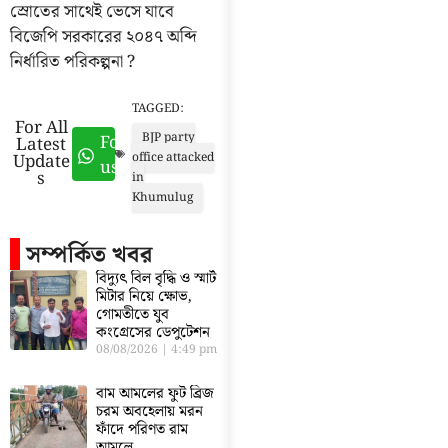
স্রোতের সাথেই ভেসে যাবে
বিজেপি সরকারের ২০৪৭ অব্দি
নির্ধারিত পরিকল্পনা ?
TAGGED:
For All
BJP party
Follow
Latest
Update
office attacked
us
s
in
Khumulug
সম্পর্কিত খবর
বিদ্যুৎ বিল বৃদ্ধি ও স্মার্ট
মিটার নিয়ে ক্ষোভ,
গোমতীতে যুব
কংগ্রেসের ডেপুটেশন
08/08/2026
4:49 pm
বাম আমলের ফুট ব্রিজ
চরম অবহেলায় মরন
ফাঁদে পরিণত রাম