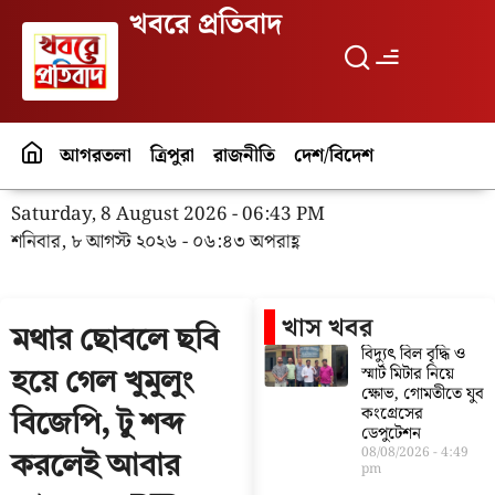
খবরে প্রতিবাদ
আগরতলা
ত্রিপুরা
রাজনীতি
দেশ/বিদেশ
পর্যটন
বিনো
Saturday, 8 August 2026 - 06:43 PM
শনিবার, ৮ আগস্ট ২০২৬ - ০৬:৪৩ অপরাহ্ণ
খাস খবর
মথার ছোবলে ছবি
বিদ্যুৎ বিল বৃদ্ধি ও
স্মার্ট মিটার নিয়ে
হয়ে গেল খুমুলুং
ক্ষোভ, গোমতীতে যুব
কংগ্রেসের
বিজেপি, টু শব্দ
ডেপুটেশন
08/08/2026
4:49
করলেই আবার
pm